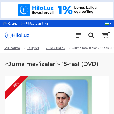
Кириш
Рўйхатдан ўтиш
Нашриёт
«Hilol Studio»
«Juma mav'izalari» 15-fasl (
Бош саҳифа
«Juma mav'izalari» 15-fasl (DVD)
ЙЎҚ