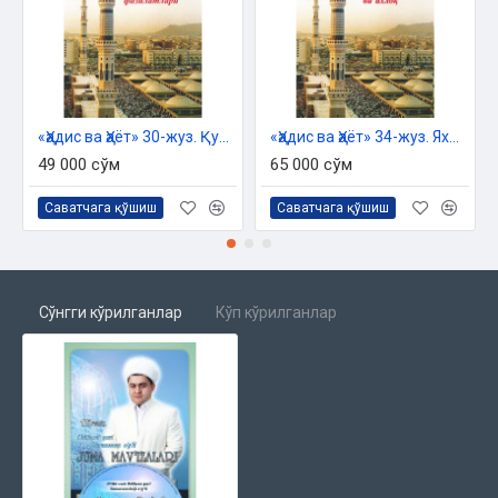
«Ҳадис ва Ҳаёт» 30-жуз. Қуръон фазилатлари китоби
«Ҳадис ва Ҳаёт» 34-жуз. Яхшилик ва ахлоқ китоби
49 000 сўм
65 000 сўм
Саватчага қўшиш
Саватчага қўшиш
Сўнгги кўрилганлар
Кўп кўрилганлар