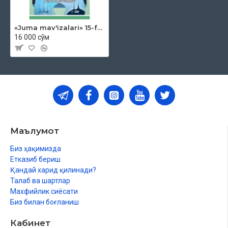
«Juma mav'izalari» 15-fasl (DVD)
16 000 сўм
Маълумот
Биз ҳақимизда
Етказиб бериш
Қандай харид қилинади?
Талаб ва шартлар
Махфийлик сиёсати
Биз билан боғланиш
Кабинет