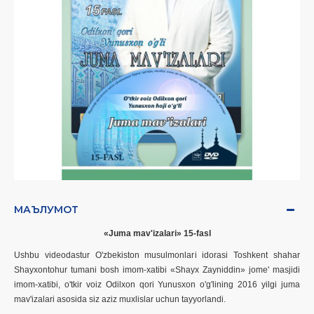
МАЪЛУМОТ
«Juma mav'izalari»
15
-fasl
Ushbu videodastur O'zbekiston musulmonlari idorasi Toshkent shahar
Shayxontohur tumani bosh imom-xatibi «Shayx Zayniddin» jome' masjidi
imom-xatibi, o'tkir voiz Odilxon qori Yunusxon o'g'lining 201
6
yilgi juma
mav'izalari asosida siz aziz muxlislar uchun tayyorlandi.