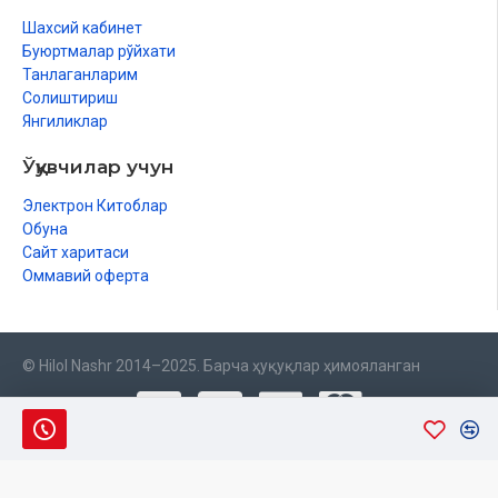
Шахсий кабинет
Буюртмалар рўйхати
Танлаганларим
Солиштириш
Янгиликлар
Ўқувчилар учун
Электрон Китоблар
Обуна
Сайт харитаси
Оммавий оферта
© Hilol Nashr 2014–2025. Барча ҳуқуқлар ҳимояланган