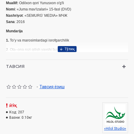
Muallif:
Odilxon qori Yunusxon o'g'li
Nomi
: «Juma mav'izalari» 15-fasl (DVD)
Nashriyot
: «SEMURG’ MEDIA» МЧЖ
Sana
: 2016
Mundarija
1.
To’y va marosimlardagi isrofgarchilik
2
. Ota–ona rozi qilish yaxshi fazilat
3.
Avlodlar kamoli el-yurt saodati
ТАВСИЯ
4.
Oilada ayolning burch va fazilatlari
-
Тавсия ёзиш
ЙЎҚ
Код:
207
Вазни:
0.10кг
«Hilol Studio»