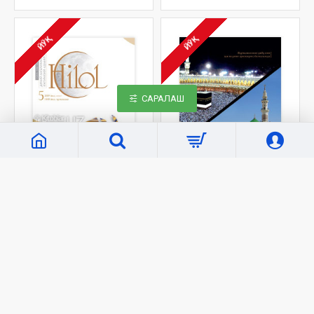
ЙЎҚ
ЙЎҚ
САРАЛАШ
«Hilol Nashr»
2022
«Hilol Nashr»
1988
«Ҳилол» журналининг 5-
«Ҳилол» журналининг 4-
сони
сони
8 000 сўм
8 000 сўм