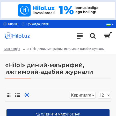
Кириш
Рўйхатдан ўтиш
«Hilol» диний-маърифий, ижтимоий-адабий журнали
Бош саҳифа
«Hilol» диний-маърифий,
ижтимоий-адабий журнали
ОЛДИНГИ МАҲСУЛОТЛАР