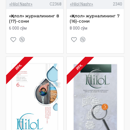
«Hilol Nashr»
C2368
«Hilol Nashr»
2340
«Ҳилол» журналининг 8
«Ҳилол» журналининг 7
(17)-сони
(16)-сони
6 000 сўм
8 000 сўм
ЙЎҚ
ЙЎҚ