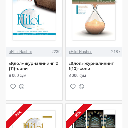
«Hilol Nashr»
2230
«Hilol Nashr»
2187
«Ҳилол» журналининг 2
«Ҳилол» журналининг
(11)-сони
1(10)-сони
8 000 сўм
8 000 сўм
ЙЎҚ
ЙЎҚ