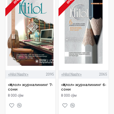
ЙЎҚ
ЙЎҚ
«Hilol Nashr»
2095
«Hilol Nashr»
2065
«Ҳилол» журналининг 7-
«Ҳилол» журналининг 6-
сони
сони
8 000 сўм
8 000 сўм