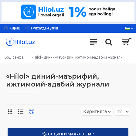
Кириш
Рўйхатдан ўтиш
«Hilol» диний-маърифий, ижтимоий-адабий журнали
Бош саҳифа
«Hilol» диний-маърифий,
ижтимоий-адабий журнали
ОЛДИНГИ МАҲСУЛОТЛАР