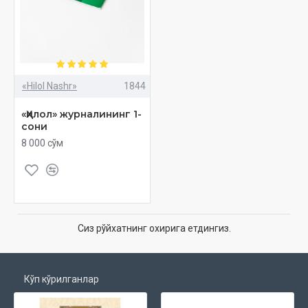
«Hilol Nashr»
1844
«Ҳилол» журналининг 1-
сони
8 000 сўм
Сиз рўйхатнинг охирига етдингиз.
Кўп кўрилганлар