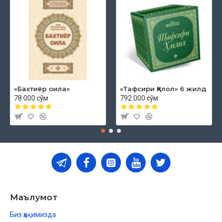
«Бахтиёр оила»
«Тафсири Ҳилол» 6 жилд
78 000 сўм
792 000 сўм
Маълумот
Биз ҳақимизда