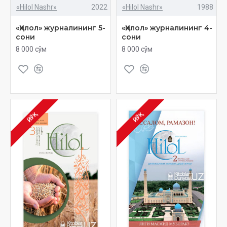
«Hilol Nashr»
2022
«Hilol Nashr»
1988
«Ҳилол» журналининг 5-
«Ҳилол» журналининг 4-
сони
сони
8 000 сўм
8 000 сўм
ЙЎҚ
ЙЎҚ