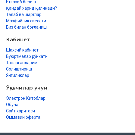
Етказиб бериш
Қандай харид қилинади?
Талаб ва шартлар
Махфийлик сиёсати
Биз билан боғланиш
Кабинет
Шахсий кабинет
Буюртмалар рўйхати
Танлаганларим
Солиштириш
Янгиликлар
Ўқувчилар учун
Электрон Китоблар
Обуна
Сайт харитаси
Оммавий оферта