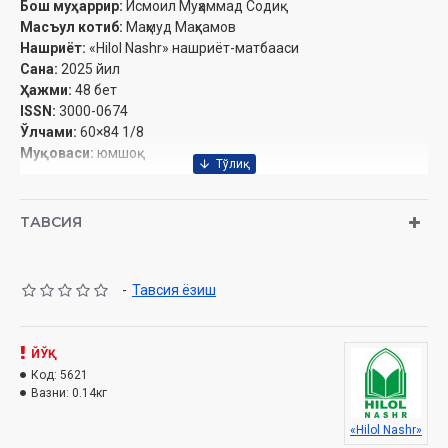
Бош муҳаррир:
Исмоил Муҳаммад Содиқ
Масъул котиб:
Маҳмуд Маҳкамов
Нашриёт:
«Hilol Nashr» нашриёт-матбааси‎
Сана:
2025 йил
Ҳажми:
48 бет‎
ISSN:
3000-0674
Ўлчами:
60×84 1/8
Муқоваси:
юмшоқ
Ўзбекистон Республикаси Дин ишлари бўйича қўмитанинг
ТАВСИЯ
2025 йил 26 мартдаги 03-07/1946-сонли хулосаси асосида
чоп этилди.
-
Тавсия ёзиш
Эслатиб ўтамиз, журналга обуна хизмати бор:
Обуна бўлиш
ЙЎҚ
Код:
5621
УШБУ СОНДА
Вазни:
0.14кг
«Hilol Nashr»