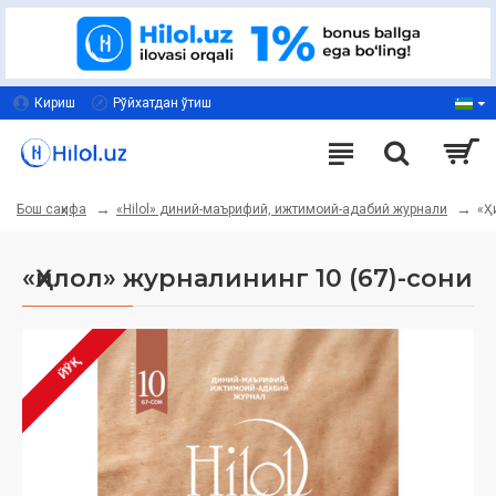
Кириш
Рўйхатдан ўтиш
«Hilol» диний-маърифий, ижтимоий-адабий журнали
«Ҳ
Бош саҳифа
«Ҳилол» журналининг 10 (67)-сони
ЙЎҚ