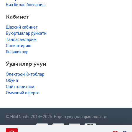
Биз билан боғланиш
Кабинет
Шахсий кабинет
Буюртмалар рўйхати
Танлаганларим
Солиштириш
Янгиликлар
Ўқувчилар учун
Электрон Китоблар
Обуна
Сайт харитаси
Оммавий оферта
© Hilol Nashr 2014–2025. Барча ҳуқуқлар ҳимояланган