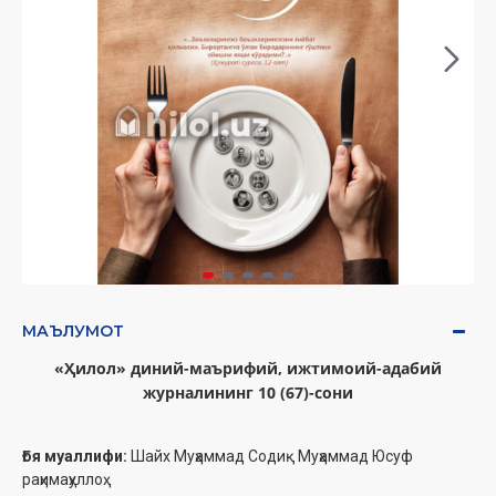
МАЪЛУМОТ
«Ҳилол» диний-маърифий, ижтимоий-адабий
журналининг 10 (67)-сони
Ғоя муаллифи:
Шайх Муҳаммад Содиқ Муҳаммад Юсуф
раҳимаҳуллоҳ