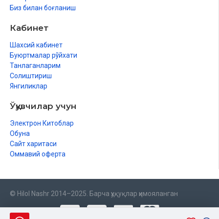
Биз билан боғланиш
Кабинет
Шахсий кабинет
Буюртмалар рўйхати
Танлаганларим
Солиштириш
Янгиликлар
Ўқувчилар учун
Электрон Китоблар
Обуна
Сайт харитаси
Оммавий оферта
© Hilol Nashr 2014–2025. Барча ҳуқуқлар ҳимояланган