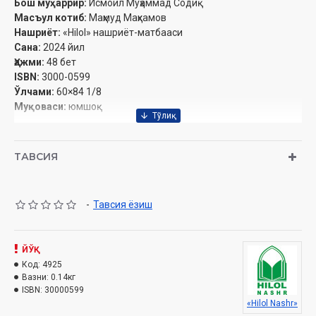
Бош муҳаррир:
Исмоил Муҳаммад Содиқ
Масъул котиб:
Маҳмуд Маҳкамов
Нашриёт:
«Hilol» нашриёт-матбааси‎
Сана:
2024 йил
Ҳажми:
48 бет‎
ISBN:
3000-0599
Ўлчами:
60×84 1/8
Муқоваси:
юмшоқ
ТАВСИЯ
Ўзбекистон Республикаси Вазирлар Маҳкамаси
ҳузуридаги Дин ишлари бўйича қўмитанинг 2024 йил 29
майдаги 04-07/3213 хулосаси асосида чоп этилди
-
Тавсия ёзиш
Эслатиб ўтамиз, журналга обуна хизмати бор:
ЙЎҚ
Обуна бўлиш
Код:
4925
Вазни:
0.14кг
ISBN:
30000599
Ушбу сонда:
«Hilol Nashr»