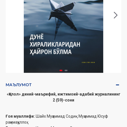
МАЪЛУМОТ
«Ҳилол» диний-маърифий, ижтимоий-адабий журналининг
2 (59)-сони
Ғоя муаллифи:
Шайх Муҳаммад Содиқ Муҳаммад Юсуф
раҳимаҳуллоҳ