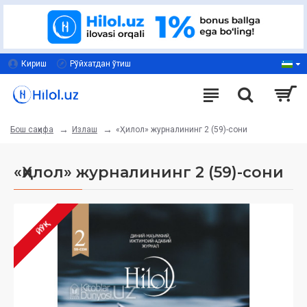
Кириш
Рўйхатдан ўтиш
Излаш
«Ҳилол» журналининг 2 (59)-сони
Бош саҳифа
«Ҳилол» журналининг 2 (59)-сони
ЙЎҚ