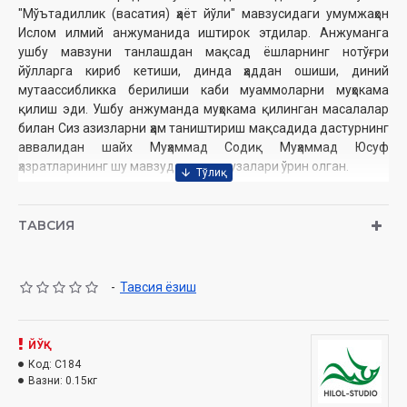
"Мўътадиллик (васатия) ҳаёт йўли" мавзусидаги умумжаҳон
Ислом илмий анжуманида иштирок этдилар. Анжуманга
ушбу мавзуни танлашдан мақсад ёшларнинг нотўғри
йўлларга кириб кетиши, динда ҳаддан ошиши, диний
мутаассибликка берилиши каби муаммоларни муҳокама
қилиш эди. Ушбу анжуманда муҳокама қилинган масалалар
билан Сиз азизларни ҳам таништириш мақсадида дастурнинг
аввалидан шайх Муҳаммад Содиқ Муҳаммад Юсуф
ҳазратларининг шу мавзудаги маърузалари ўрин олган.
Муаллиф:
Шайх Муҳаммад Содиқ Муҳаммад Юсуф
ТАВСИЯ
Номи:
“Ҳикматли дунё” 4-қисм “Васатия – ҳаёт йўли” (DVD
video)
Нашриёт:
«SEMURG’ MEDIA» МЧЖ
-
Тавсия ёзиш
Сана:
2008
Ҳажми:
65 дақиқа
Ўзбекистон Республикаси Вазирлар Маҳкамаси ҳузуридаги
ЙЎҚ
Дин ишлари қўмитанинг тавсияси ила нашр этилган
Код:
C184
Вазни:
0.15кг
Дастуримизнинг давомида шайх ҳазратларининг