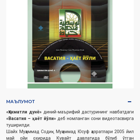
МАЪЛУМОТ
«Ҳикматли дунё»
диний-маърифий дастурининг навбатдаги
«Васатия – ҳаёт йўли»
деб номланган сони видеотасвирга
туширилди.
Шайх Муҳаммад Содиқ Муҳаммад Юсуф ҳазратлари 2005 йил
май ойи охирида Кувайт давлатида бўлиб ўтган