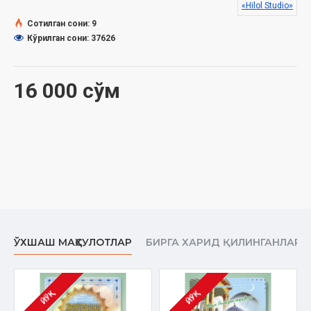
«Hilol Studio»
қуйидаги саволларга берган жавоблари билан ҳам
танишишингиз мумкин:
Сотилган сони: 9
Кўрилган сони: 37626
1. Ҳижрий-қамарий йил ҳисоби қандай бошланган?
2. Жумъа намозининг хутбасидан аввал имом маъруза
қилаётганида намоз ўқиш мумкинми?
16 000 сўм
3. Жумъа намозига умуман бормайдиганларнинг
қиёматдаги ҳоли қандай бўлади?
4. Жамоатда имомнингтаҳоратига гумон бўлса, унга иқтидо
қилиш мумкинми?
5. Имомликка қироат ва тажвидни билмайдиган одам ўтиб
қолди, Имомни қандай танлаш керак?
6. Субҳдан то бомдодга иқомат айтилгунча қандай намоз
ўқиш мумкин?
7. «Таҳорат ҳақи» намозиининг ҳукми ва ўқилиш пайти қандай?
8. Отамнинг моли нисобга етган, бироқ закот бермайдилар.
Шу молдан бизга олиб берган таомларини
ЎХШАШ МАҲСУЛОТЛАР
БИРГА ХАРИД ҚИЛИНГАНЛАР
ейишимизжоизми?
9. Менга негадир кўзи ожизлар учун нашр этилган Қуръони
Каримни тушун-маяпман. У араб тилига ихтисослашган кўзи
ожизлар алифбосими?
ЙЎҚ
ЙЎҚ
10. Айтишларича, қарзи бор инсон садақа қилиши мумкин