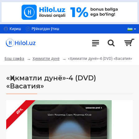
Кириш
Рўйхатдан ўтиш
Ҳикматли дунё
«Ҳикматли дунё»-4 (DVD) «Васатия»
Бош саҳифа
«Ҳикматли дунё»-4 (DVD)
«Васатия»
ЙЎҚ