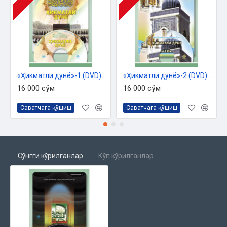
эмас экан. Қарздан узилгунча садақанингсавобидан бебаҳра
юриладими?
11. Тадбиркор аёлнинг мижозлари асосан эркаклар бўлса,
сафарга маҳрамсиз чиқиши мумкинми?
12. Соғлом аёл бепушт эркак билан фарзанд кўрмай яшаса,
ўзига-ўзи жабр қилган бўлиб қолмайдими?
13. Азон эшитиладиган жойда азон айтмай намоз ўқиса
«Ҳикматли дунё»-1 (DVD) «Савол-жавоб»
«Ҳикматли дунё»-2 (DVD) «Моҳи Рамазон»
бўладими?
16 000 сўм
16 000 сўм
14. Руку ва саждага бораётиб ёки қайтаётиб шимни кўтариш
мумкинми?
Саватчага қўшиш
Саватчага қўшиш
15. Ярим йил аввал онамиз вафот этдилар. Эндиликда 77
ёшли отамизни уйлантирмоқчимиз. Бу ишимиз тўғри
бўладими?
16. «Кўп қаватли уйда яшайдиганлар масжидга
Сўнгги кўрилганлар
Кўп кўрилганлар
кирмасинлар» дейиш мумкинми?
17. Бир гуруҳ намозхонлар «Киши ибодат қилса ҳам жаҳаннам
ёки жаннатга тушмаслиги, ёки аксинча ибодатсиз ҳам
жаннатга тушиши мумкин. Бу тақдир қилинган бўлади»,
деган маънодаги ҳадисни ўқидик, деб ибодатларини тарк
этишди. Улар «Агар бу тақдир қилинган бўлса, ибодатнинг
нима ҳожати бор?» дейишмоқда. Бу ҳолатга қандай