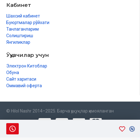
Кабинет
Шахсий кабинет
Буюртмалар рўйхати
Танлаганларим
Солиштириш
Янгиликлар
Ўқувчилар учун
Электрон Китоблар
Обуна
Сайт харитаси
Оммавий оферта
© Hilol Nashr 2014–2025. Барча ҳуқуқлар ҳимояланган