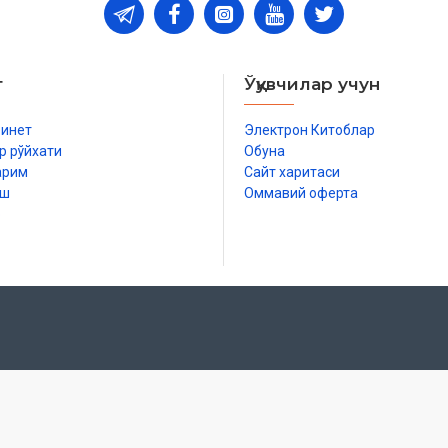
т
Ўқувчилар учун
бинет
Электрон Китоблар
р рўйхати
Обуна
арим
Сайт харитаси
иш
Оммавий оферта
р