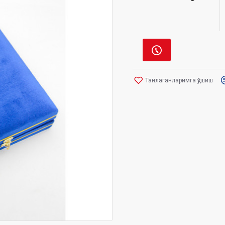
Танлаганларимга қўшиш