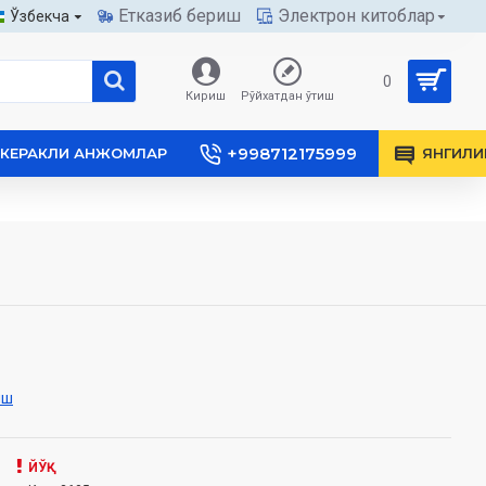
Етказиб бериш
Электрон китоблар
Ўзбекча
0
Кириш
Рўйхатдан ўтиш
+998712175999
КЕРАКЛИ АНЖОМЛАР
ЯНГИЛИ
иш
ЙЎҚ