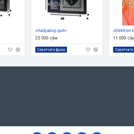
«Hadyabop quti»
«Elektron 
25 000 сўм
11 000 сў
Саватчага қўшиш
Саватчага 