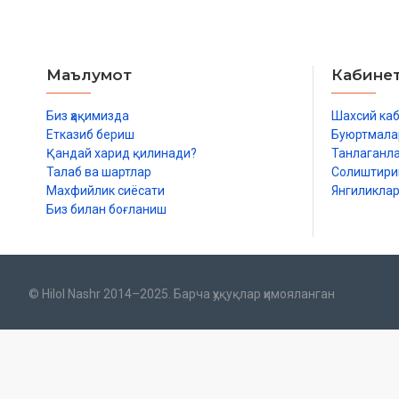
Маълумот
Кабине
Биз ҳақимизда
Шахсий ка
Етказиб бериш
Буюртмала
Қандай харид қилинади?
Танлаганл
Талаб ва шартлар
Солиштир
Махфийлик сиёсати
Янгиликла
Биз билан боғланиш
© Hilol Nashr 2014–2025. Барча ҳуқуқлар ҳимояланган