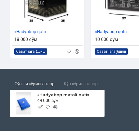
«Hadyabop quti»
«Hadyabop quti»
18 000 сўм
10 000 сўм
Саватчага қўшиш
Саватчага қўшиш
Сўнгги кўрилганлар
Кўп кўрилганлар
«Hadyabop matoli quti»
49 000 сўм