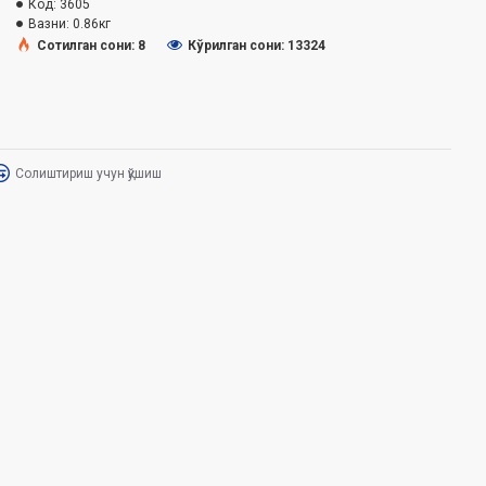
Код:
3605
Вазни:
0.86кг
Сотилган сони: 8
Кўрилган сони: 13324
Солиштириш учун қўшиш