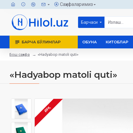
Саҳифаларимиз
Барчаси
БАРЧА БЎЛИМЛАР
ОБУНА
КИТОБЛАР
Бош саҳифа
«Hadyabop matoli quti»
«Hadyabop matoli quti»
ЙЎҚ