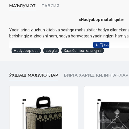
МАЪЛУМОТ
ТАВСИЯ
«Hadyabop matoli quti»
Yaqinlaringiz uchun kitob va boshqa mahsulotlar hadya qilar ekansi
berishingiz oʻzingizni ham, hadya berayotgan yaqiningizni ham ya
Hadyabop quti
sovg'a
Ҳадябоп матоли қути
ЎХШАШ МАҲСУЛОТЛАР
БИРГА ХАРИД ҚИЛИНГАНЛАР