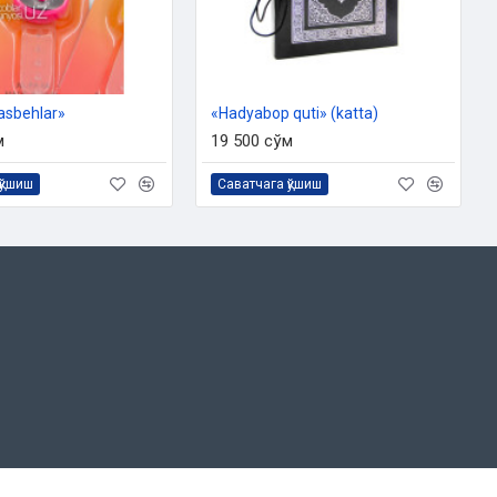
tasbehlar»
«Hadyabop quti» (katta)
м
19 500 сўм
қўшиш
Саватчага қўшиш