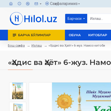
Саҳифаларимиз
Барчаси
БАРЧА БЎЛИМЛАР
ОБУНА
КИТОБЛАР
Бош саҳифа
Излаш
«Ҳадис ва Ҳаёт» 6-жуз. Намоз китоби
«Ҳадис ва Ҳаёт» 6-жуз. Нам