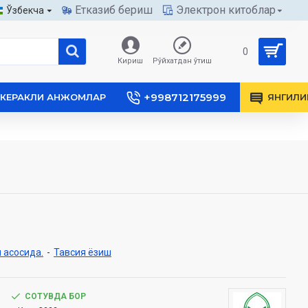
Етказиб бериш
Электрон китоблар
Ўзбекча
0
Кириш
Рўйхатдан ўтиш
+998712175999
КЕРАКЛИ АНЖОМЛАР
ЯНГИЛИ
 асосида.
-
Тавсия ёзиш
СОТУВДА БОР