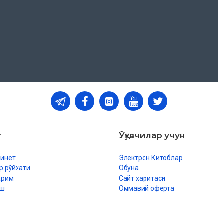
нг имомлиги
т
Ўқувчилар учун
бинет
Электрон Китоблар
р рўйхати
Обуна
арим
Сайт харитаси
иш
Оммавий оферта
р