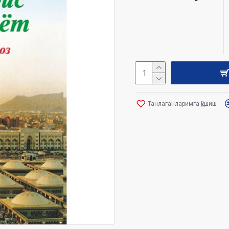
Танлаганларимга қўшиш