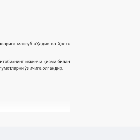
мларига мансуб «Ҳадис ва Ҳаёт»
китоби»нинг иккинчи қисми билан
лумотларни ўз ичига олгандир.
 Дин ишлари бўйича қўмитанинг
саси асосида чоп этилди.