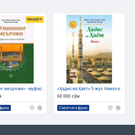
МАШҲУР
«Мўминнинг меърожи» - муфассал намоз китоби
«Ҳадис ва Ҳаёт» 5-жуз. Намоз китоби
м
60 000 сўм
қўшиш
Саватчага қўшиш