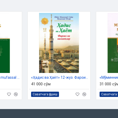
ифати
«Mo‘minning meʼroji» - mufassal namoz kitobi
«Ҳадис ва Ҳаёт» 12-жуз. Фароиз ва васиятлар китоби
41 000 сўм
31 000 сў
Саватчага қўшиш
Саватчага 