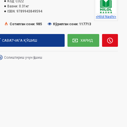
Код:
C322
Вазни:
0.31кг
ISBN:
9789943849594
«Hilol Nashr»
Сотилган сони: 985
Кўрилган сони: 117713
САВАТЧАГА ҚЎШИШ
ХАРИД
Солиштириш учун қўшиш