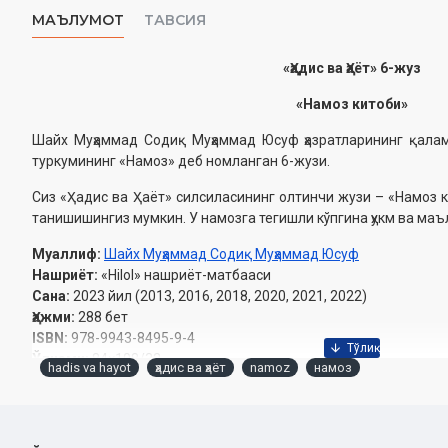
МАЪЛУМОТ
ТАВСИЯ
«Ҳадис ва Ҳаёт» 6
-жуз
«Намоз китоби»
Шайх Муҳаммад Содиқ Муҳаммад Юсуф ҳазратларининг қала
туркумининг «Намоз» деб номланган 6-жузи.
Сиз «Ҳадис ва Ҳаёт» силсиласининг олтинчи жузи – «Намоз 
танишишингиз мумкин. У намозга тегишли кўпгина ҳукм ва маъ
Муаллиф:
Шайх Муҳаммад Содиқ Муҳаммад Юсуф
Нашриёт:
«Hilol» нашриёт-матбааси
Сана:
2023 йил (2013, 2016, 2018, 2020, 2021, 2022)
Ҳажми:
288 бет
ISBN:
978-9943-8495-9-4
Ўлчами:
84×108/32
hadis va hayot
ҳадис ва ҳаёт
namoz
намоз
Муқоваси:
қаттиқ
Ўзбекистон Республикаси Вазирлар Маҳкамаси ҳузуридаги
2022 йил 14 сентябрдаги 03-07 / 7030-рақамли хуло