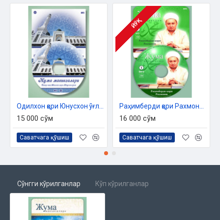
ЙЎҚ
Одилхон қори Юнусхон ўғли «Жумъа мавъизалари» 11-диск (МР3)
Раҳимберди қори Рахмонов «Жумъа мавъизалари» 1-диск (МР3)
15 000 сўм
16 000 сўм
Саватчага қўшиш
Саватчага қўшиш
Сўнгги кўрилганлар
Кўп кўрилганлар