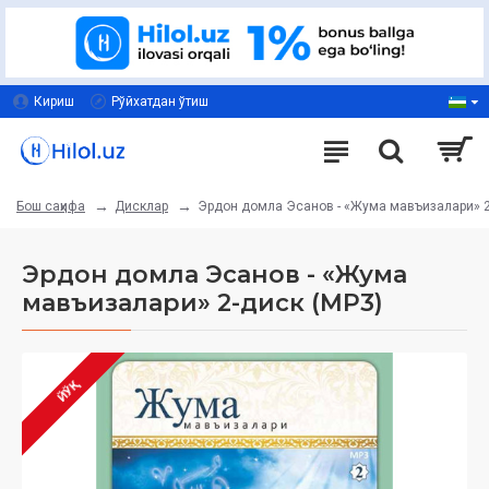
Кириш
Рўйхатдан ўтиш
Дисклар
Эрдон домла Эсанов - «Жума мавъизалари» 2
Бош саҳифа
Эрдон домла Эсанов - «Жума
мавъизалари» 2-диск (МР3)
ЙЎҚ