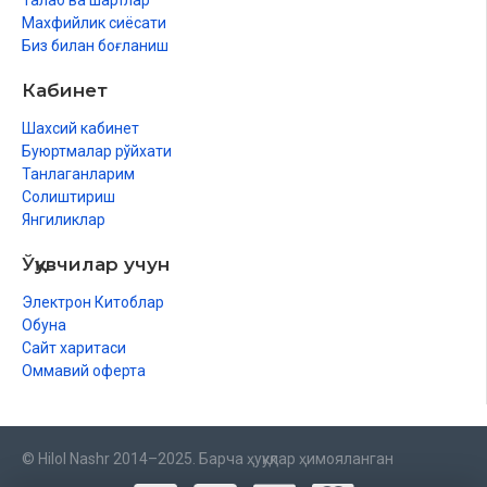
Талаб ва шартлар
Махфийлик сиёсати
Биз билан боғланиш
Кабинет
Шахсий кабинет
Буюртмалар рўйхати
Танлаганларим
Солиштириш
Янгиликлар
Ўқувчилар учун
Электрон Китоблар
Обуна
Сайт харитаси
Оммавий оферта
© Hilol Nashr 2014–2025. Барча ҳуқуқлар ҳимояланган