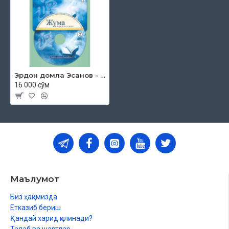
Эрдон домла Эсанов - «Жума мавъизалари» 2-диск (МР3)
16 000 сўм
Маълумот
Биз ҳақимизда
Етказиб бериш
Қандай харид қилинади?