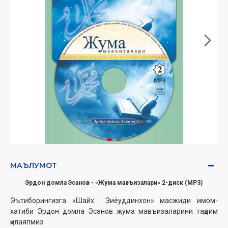
МАЪЛУМОТ
Эрдон домла Эсанов - «Жума мавъизалари» 2-диск (МР3)
Эътиборингизга «Шайх Зиёуддинхон» масжиди имом-
хатиби Эрдон домла Эсанов жума мавъизаларини тақдим
қилаяпмиз.