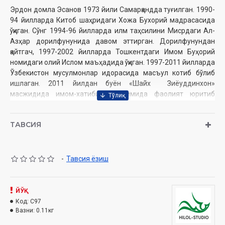
Эрдон домла Эсанов 1973 йили Самарқандда туғилган. 1990-
94 йилларда Китоб шаҳридаги Хожа Бухорий мадрасасида
ўқиган. Сўнг 1994-96 йилларда илм таҳсилини Мисрдаги Ал-
Азҳар дорилфунунида давом эттирган. Дорилфунундан
қайтгач, 1997-2002 йилларда Тошкентдаги Имом Буҳорий
номидаги олий Ислом маъҳадида ўқиган. 1997-2011 йилларда
Ўзбекистон мусулмонлар идорасида масъул котиб бўлиб
ишлаган. 2011 йилдан буён
«Шайх Зиёуддинхон»
масжидида имом-хатиби
лавозимида фаолият юритиб
келмоқда.
Ушбу дискдан қуйидаги мавъизалар ўрин олган
ТАВСИЯ
Ҳаж ҳақида
-
Тавсия ёзиш
Тинчлик-хотиржамлик неъмати ҳақида
Исро ва меърож ҳақида
ЙЎҚ
Хотира ва қадрлаш куни. Қабр зиёрати ҳақида
Код:
C97
Вазни:
0.11кг
Ҳазрати Имом Бухорий