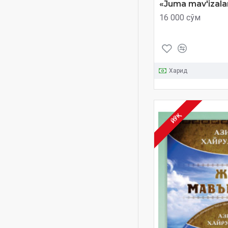
«Juma mav'izalar
mustahkam oila
16 000 сўм
namoz
olamlarga rahmat
payg'ambar
payg'ambarlar tarixi
Харид
qorilar
qur'on
qur'on tilovati
ЙЎҚ
ramazon va taqvo
ramazon va xotirjamlik
rosulalloh
rosululloh
salohiddin abdug'affor
salohiddin domla
shayx Muhammad Sodiq