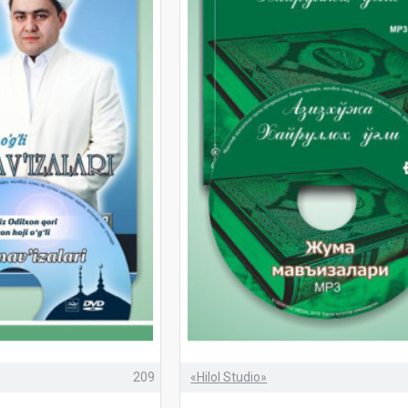
209
«Hilol Studio»