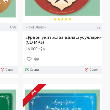
C98
«Hilol Studio»
82
«Қуръон ўқитиш ва ёдлаш усуллари»
(CD MP3)
16 000 сўм
Савол
Харид
Савол
ЙЎҚ