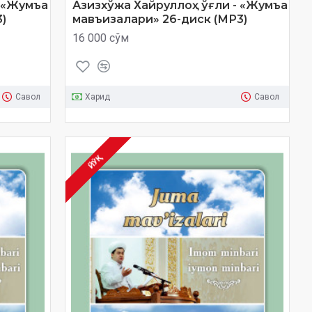
- «Жумъа
Азизхўжа Хайруллоҳ ўғли - «Жумъа
)
мавъизалари» 26-диск (МР3)
16 000 сўм
Савол
Харид
Савол
ЙЎҚ