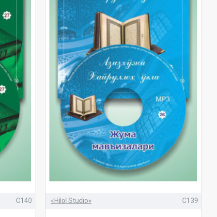
C140
«Hilol Studio»
C139