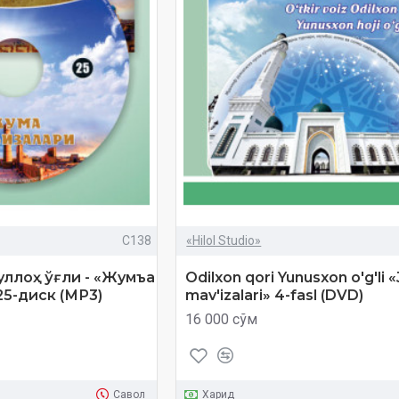
C138
«Hilol Studio»
уллоҳ ўғли - «Жумъа
Odilxon qori Yunusxon o'g'li 
5-диск (МР3)
mav'izalari» 4-fasl (DVD)
16 000 сўм
Савол
Харид