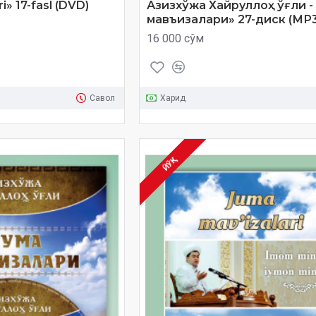
i» 17-fasl (DVD)
Азизхўжа Хайруллоҳ ўғли 
мавъизалари» 27-диск (МР3
16 000 сўм
Савол
Харид
ЙЎҚ