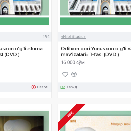
194
«Hilol Studio»
usxon o'g'li «Juma
Odilxon qori Yunusxon o'g'li 
sl (DVD )
mav'izalari» 1-fasl (DVD )
16 000 сўм
Савол
Харид
ЙЎҚ