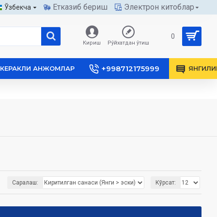
Етказиб бериш
Электрон китоблар
Ўзбекча
0
Кириш
Рўйхатдан ўтиш
+998712175999
КЕРАКЛИ АНЖОМЛАР
ЯНГИЛИ
Саралаш:
Кўрсат: