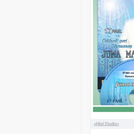
Saloh Buxotir
Tasadduq yo Rasululloh
To‘tiye Sayidumarova
Zayniddin qori Muhammad
Yusuf
disk
go'zal xulqlar
imom a'zam
islom aqidasi
juma
juma ma'ruzalari
ma'ruzalari
mishaviy
mp3
«Hilol Studio»
muallimi soniy