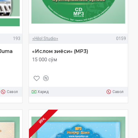
193
«Hilol Studio»
0159
«Juma
«Ислом зиёси» (MP3)
15 000 сўм
Савол
Харид
Савол
ЙЎҚ