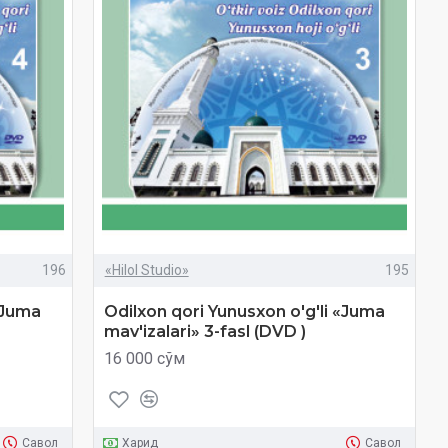
196
«Hilol Studio»
195
«Juma
Odilxon qori Yunusxon o'g'li «Juma
mav'izalari» 3-fasl (DVD )
16 000 сўм
Савол
Харид
Савол