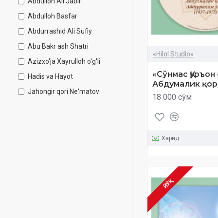
Abdulloh Ali Jabir
Abdulloh Basfar
Abdurrashid Ali Sufiy
Abu Bakr ash Shatri
«Hilol Studio»
Azizxo'ja Xayrulloh o'g'li
«Сўнмас Қуръон
Hadis va Hayot
Абдумалик қор
Jahongir qori Ne'matov
18 000 сўм
Juma mav'izalari
Muhammad Ayyub
Muhammad al Luhaydan
Харид
Namozda hushu disk
Qur'oni Karim to'liq tilovati
Qur’oni Karimda zikri kelgan
ЙЎҚ
hayvonlar
Ra'd al Kurdiy