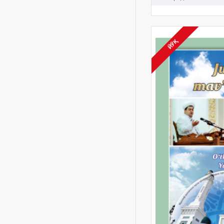
Муҳаммад Ал Луҳайдан
Намозда хушуъ
Раъд Ал-Курдий
ЙЎҚ
Салоҳ Бухотир
Тасаддуқ
Тўтие Саидумарова
гўзал хулқлар
диск
дуо одоблари
жума
жума маърузалари
имом аъзам
ислом ақидаси
мавъиза
маърузалари