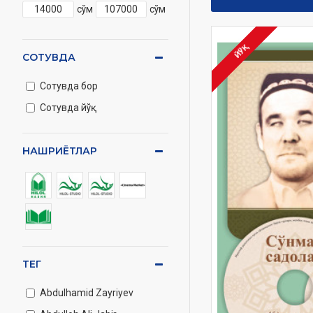
сўм
сўм
ЙЎҚ
СОТУВДА
Сотувда бор
Сотувда йўқ
НАШРИЁТЛАР
ТЕГ
Abdulhamid Zayriyev