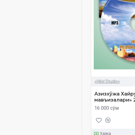
Muhammad Yusuf
siyrat
til ofatlari
xatm мишавий
yaxshi niyat
Абдуллоҳ Али Жабир
Абдуллоҳ Басфар
Абдулҳамид Зайриев
Абдуррашид Али Суфий
«Hilol Studio»
Абу Бакр аш Шатри
Азизхўжа Хайр
Амма пораси
мавъизалари» 2
Доктор Айман Рушдий
16 000 сўм
Сувайд - Doktor Ayman
Rushdiy Suvayd
Муҳаммад Айюб
Харид