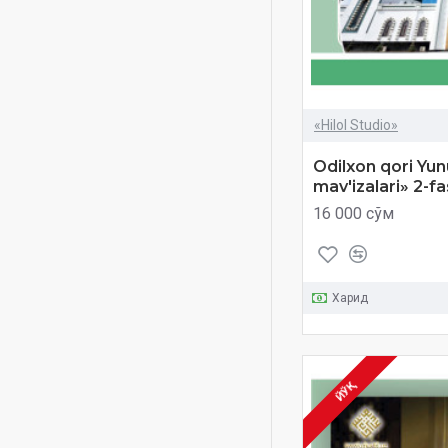
муаллим соний
мустаҳкам оила
намоз
оламларга раҳмат
«Hilol Studio»
пайғамбар
Odilxon qori Yun
пайғамбарлар тарихи
mav'izalari» 2-fa
рамазон ва тақво
16 000 сўм
рамазон ва хотиржамлик
росулаллоҳ
росулуллоҳ
Харид
салоҳиддин абдуғаффор
салоҳиддин домла
сийрат
ЙЎҚ
тиловат