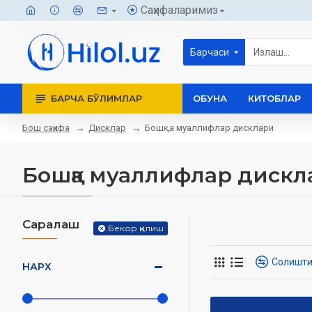
Саҳифаларимиз
Барчаси
БАРЧА БЎЛИМЛАР
ОБУНА
КИТОБЛАР
Бош саҳифа
Дисклар
Бошқа муаллифлар дисклари
Бошқа муаллифлар дискл
Саралаш
Бекор қилиш
Солишт
НАРХ