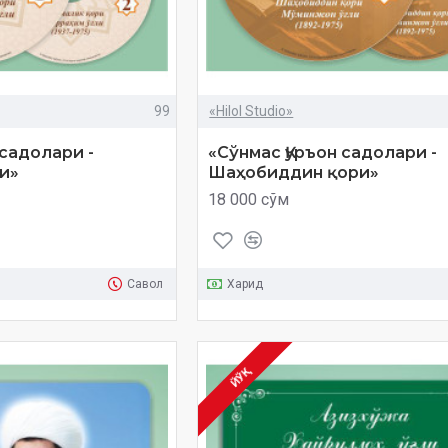
99
«Hilol Studio»
 садолари -
«Сўнмас Қуръон садолари -
и»
Шаҳобиддин қори»
18 000 сўм
Савол
Харид
ЙЎҚ