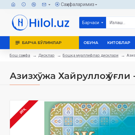
Саҳифаларимиз
Барчаси
БАРЧА БЎЛИМЛАР
ОБУНА
КИТОБЛАР
Бош саҳифа
Дисклар
Бошқа муаллифлар дисклари
Азиз
Азизхўжа Хайруллоҳ ўғли
ЙЎҚ