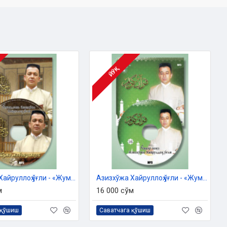
ЙЎҚ
Азизхўжа Хайруллоҳ ўғли - «Жумъа мавъизалари» 13-диск (МР3)
Азизхўжа Хайруллоҳ ўғли - «Жумъа мавъизалари» 17-диск (МР3)
м
16 000 сўм
 қўшиш
Саватчага қўшиш