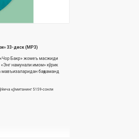
ри» 33-диск (МР3)
р «Чор Бакр» жомеъ масжиди
г «Энг намунали имом» кўрик
ма мавъизаларидан баҳраманд
бўйича қўмитанинг 5159-сонли