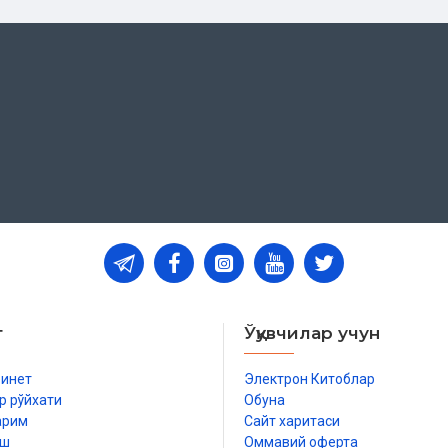
т
Ўқувчилар учун
бинет
Электрон Китоблар
р рўйхати
Обуна
арим
Сайт харитаси
иш
Оммавий оферта