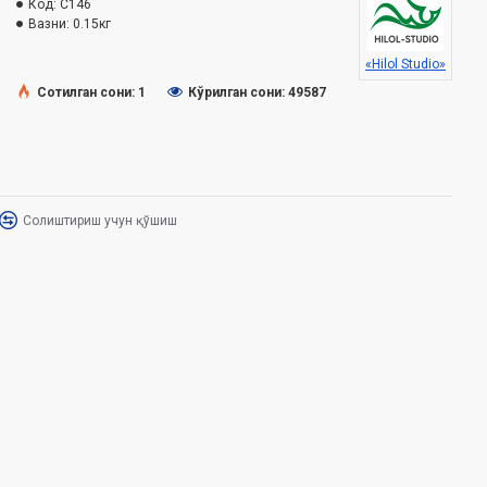
Код:
C146
Вазни:
0.15кг
«Hilol Studio»
Сотилган сони: 1
Кўрилган сони: 49587
Солиштириш учун қўшиш