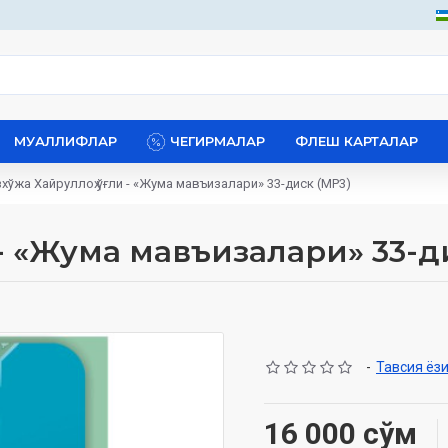
МУАЛЛИФЛАР
ЧЕГИРМАЛАР
ФЛЕШ КАРТАЛАР
хўжа Хайруллоҳ ўғли - «Жума мавъизалари» 33-диск (МР3)
 - «Жума мавъизалари» 33-д
-
Тавсия ёз
16 000 сўм