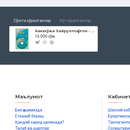
Сўнгги кўрилганлар
Кўп кўрилганлар
Азизхўжа Хайруллоҳ ўғли - «Жума мавъизалари» 33-диск (МР3)
16 000 сўм
Маълумот
Кабине
Биз ҳақимизда
Шахсий ка
Етказиб бериш
Буюртмала
Қандай харид қилинади?
Танлаганл
Талаб ва шартлар
Солиштир