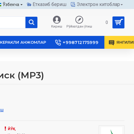
Етказиб бериш
Электрон китоблар
Ўзбекча
0
Кириш
Рўйхатдан ўтиш
+998712175999
КЕРАКЛИ АНЖОМЛАР
ЯНГИЛИ
иск (МР3)
иш
ЙЎҚ