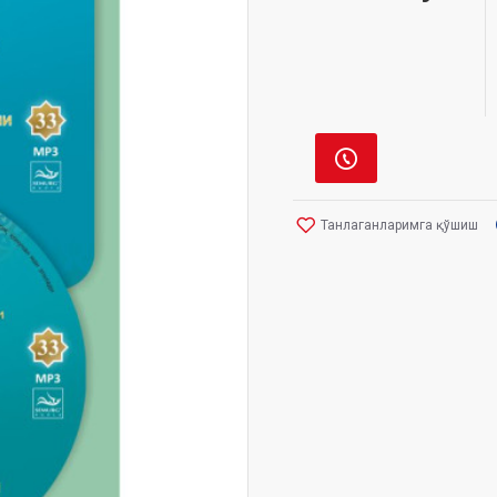
Танлаганларимга қўшиш