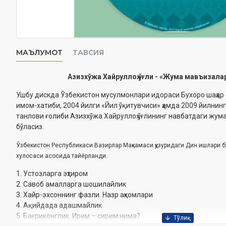
МАЪЛУМОТ
ТАВСИЯ
Азизхўжа Хайруллоҳ ўғли - «Жума мавъизала
Ушбу дискда Ўзбекистон мусулмонлари идораси Бухоро шаҳа
имом-хатиби, 2004 йилги «Йил ўқитувчиси» ҳамда 2009 йилнин
танлови ғолиби Азизхўжа Хайруллоҳ ўғлининг навбатдаги жу
бўласиз.
Ўзбекистон Республикаси Вазирлар Маҳкамаси ҳузуридаги Дин ишлари ‎
хулосаси асосида ‎тайёрланди.
1. Устозларга эҳтиром
2. Савоб амалларга шошилайлик
3. Хайр-эхсоннинг фазли. Назр аҳкомлари
4. Ақийдада адашмайлик
5. Бағрикенглик. Ирим – сирим нима?