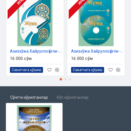
ЙЎҚ
ЙЎҚ
Азизхўжа Хайруллоҳ ўғли - «Жума мавъизалари» 32-диск (МР3)
Азизхўжа Хайруллоҳ ўғли - «Жума мавъизалари» 33-диск (МР3)
16 000 сўм
16 000 сўм
Саватчага қўшиш
Саватчага қўшиш
Сўнгги кўрилганлар
Кўп кўрилганлар