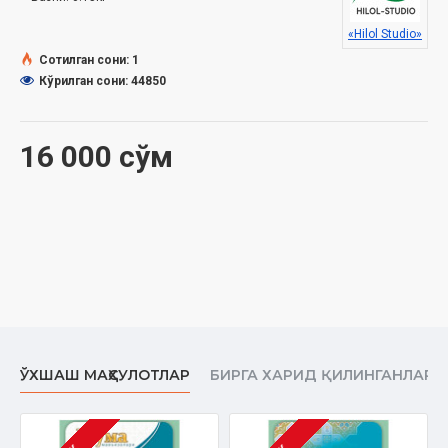
«Hilol Studio»
Муаллиф:
Азизхўжа Хайруллоҳ ўғли
Сотилган сони: 1
Номи:
«Жумъа мавъизалари» 25-диск (CD МР3)
Кўрилган сони: 44850
Нашриёт:
«SEMURG’ MEDIA» МЧЖ
Сана:
2016
Ҳажми:
425 дақиқа
16 000 сўм
ЎХШАШ МАҲСУЛОТЛАР
БИРГА ХАРИД ҚИЛИНГАНЛАР