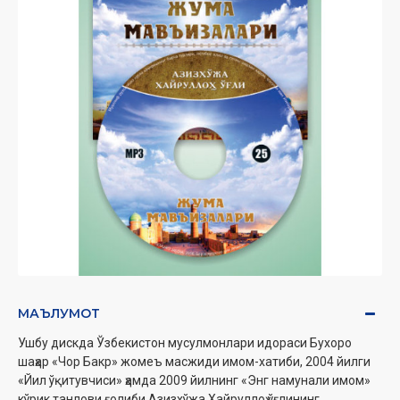
МАЪЛУМОТ
Ушбу дискда Ўзбекистон мусулмонлари идораси Бухоро
шаҳар «Чор Бакр» жомеъ масжиди имом-хатиби, 2004 йилги
«Йил ўқитувчиси» ҳамда 2009 йилнинг «Энг намунали имом»
кўрик танлови ғолиби Азизхўжа Хайруллоҳ ўғлининг