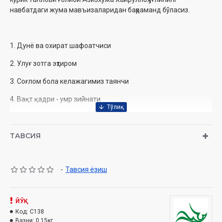
навбатдаги жума мавъизаларидан баҳраманд бўласиз.
1. Дунё ва охират шафоатчиси
2. Улуғ зотга эҳтиром
3. Соғлом бола келажагимиз таянчи
4. Вақт қадри - умр зийнати
5. Умр кушандаси
6. Фитна офати бало келтирар
ТАВСИЯ
7. Жаннат она пойида
-
Тавсия ёзиш
8. Имом Бухорий мероси
9. Тақво йўли
ЙЎҚ
10. Кибр одати
Код:
C138
Вазни:
0.15кг