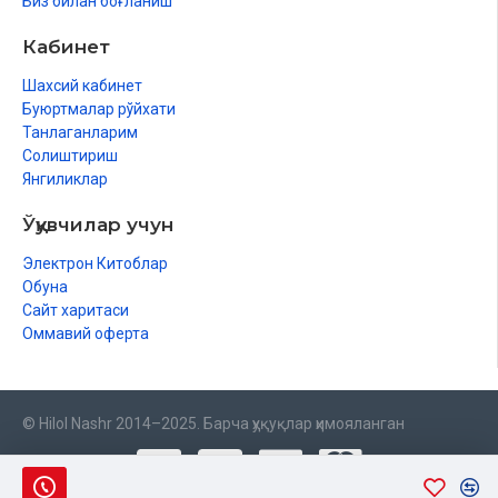
Биз билан боғланиш
Кабинет
Шахсий кабинет
Буюртмалар рўйхати
Танлаганларим
Солиштириш
Янгиликлар
Ўқувчилар учун
Электрон Китоблар
Обуна
Сайт харитаси
Оммавий оферта
© Hilol Nashr 2014–2025. Барча ҳуқуқлар ҳимояланган