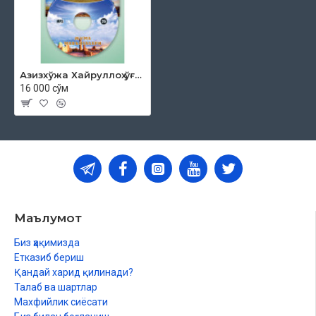
Азизхўжа Хайруллоҳ ўғли - «Жумъа мавъизалари» 25-диск (МР3)
16 000 сўм
Маълумот
Биз ҳақимизда
Етказиб бериш
Қандай харид қилинади?
Талаб ва шартлар
Махфийлик сиёсати