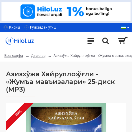
Кириш
Рўйхатдан ўтиш
Дисклар
Азизхўжа Хайруллоҳ ўғли - «Жумъа мавъизалар
Бош саҳифа
Азизхўжа Хайруллоҳ ўғли -
«Жумъа мавъизалари» 25-диск
(МР3)
ЙЎҚ