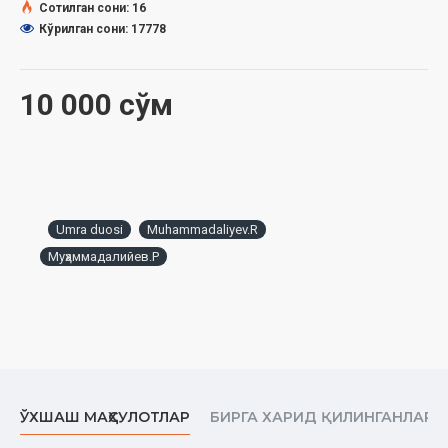
Сотилган сони: 16
Кўрилган сони: 17778
10 000 сўм
Umra duosi
Muhammadaliyev.R
Муҳаммадалийев.Р
ЎХШАШ МАҲСУЛОТЛАР
БИРГА ХАРИД ҚИЛИНГАНЛАР