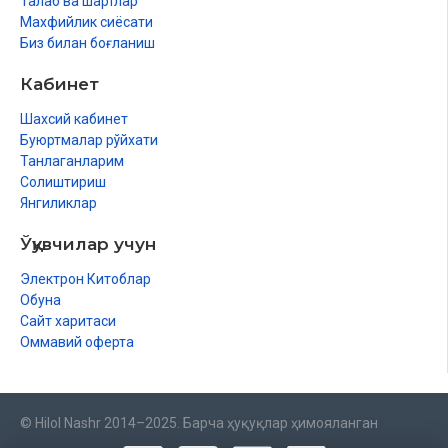
Талаб ва шартлар
Махфийлик сиёсати
Биз билан боғланиш
Кабинет
Шахсий кабинет
Буюртмалар рўйхати
Танлаганларим
Солиштириш
Янгиликлар
Ўқувчилар учун
Электрон Китоблар
Обуна
Сайт харитаси
Оммавий оферта
© Hilol Nashr 2014–2025. Барча ҳуқуқлар ҳимояланган