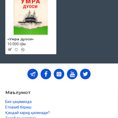
«Умра дуоси»
10 000 сўм
Маълумот
Биз ҳақимизда
Етказиб бериш
Қандай харид қилинади?