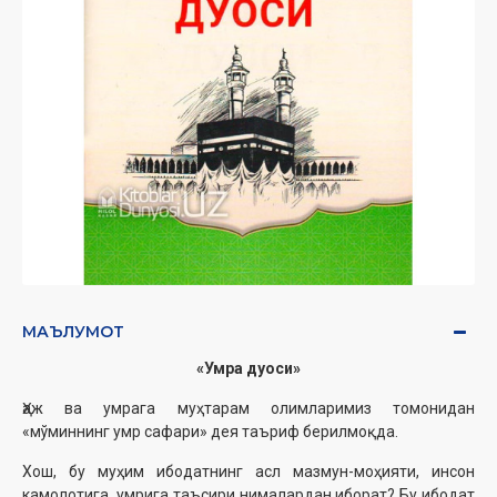
МАЪЛУМОТ
«Умра дуоси»
Ҳаж ва умрага муҳтарам олимларимиз томонидан
«мўминнинг умр сафари» дея таъриф берилмоқда.
Хош, бу муҳим ибодатнинг асл мазмун-моҳияти, инсон
камолотига, умрига таъсири нималардан иборат? Бу ибодат