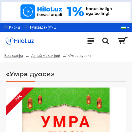
Кириш
Рўйхатдан ўтиш
Диний-маърифий
«Умра дуоси»
Бош саҳифа
«Умра дуоси»
ЙЎҚ