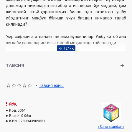
давомида нималарга эътибор этиш керак. Ҳам моддий, ҳам
жисмоний саъй-ҳаракатимиз билан адо этаётган ушбу
ибодатнинг мақбул бўлиши учун биздан нималар талаб
қилинади?
Умр сафарига отланаётган азиз йўловчилар. Ушбу китоб ана
шу каби саволларингизга жавоб моҳиятида тайёрланди.
Муаллиф:
Муҳаммадалийев.Р
Нашриёт:
«Sano-standart» нашриёти
ТАВСИЯ
Сана:
2024 йил
Ҳажми:
56 бет
ISBN:
978-9943-9098-6-1
-
Тавсия ёзиш
Ўлчами:
60х84 1/32
Муқоваси:
ю
мшоқ
ЙЎҚ
Код:
5061
Ўзбекистон Республикаси Дин ишлари бўйича қўмитанинг
Вазни:
0.06кг
2024 йил 6 февралдаги 02-07/600-сонли хулосаси асосида
ISBN:
9789943909861
нашрга тайёрланди.
«Sano-standart»