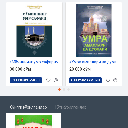
«Мўминнинг умр сафари» - муфассал ҳаж китоби
«Умра амаллари ва дуолари»
30 000 сўм
20 000 сўм
Саватчага қўшиш
Саватчага қўшиш
Сўнгги кўрилганлар
Кўп кўрилганлар