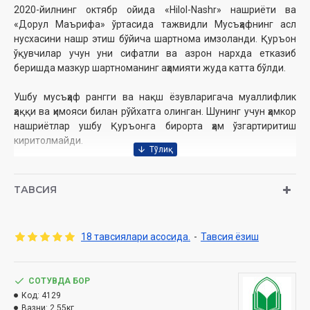
2020-йилнинг октябр ойида «Hilol-Nashr» нашриёти ва
«Дорул Маърифа» ўртасида тажвидли Мусъҳафнинг асл
нусхасини нашр этиш бўйича шартнома имзоланди. Қуръон
ўқувчилар учун уни сифатли ва азрон нархда етказиб
беришда мазкур шартноманинг аҳамияти жуда катта бўлди.
Ушбу мусъҳаф рангги ва нақш ёзувларигача муаллифлик
ҳаққи ва ҳимояси билан рўйхатга олинган. Шунинг учун ҳамкор
нашриётлар ушбу Қуръонга бирорта ҳам ўзгартиритиш
киритолмайди.
Янги тажвидли Мусъҳафда асосан 3 та ранг қўлланилган.
Ундан ташқари битта кулранг ҳам бор, бу ранг ўқилмайдиган
ТАВСИЯ
ҳарфлар учун ишлатилган. Лекин асосий тажвид
қоидаларини ифодалашга хизмат қилган ранглар қизил,
яшил ва кўк ранглардир.
18 тавсиялари асосида.
-
Тавсия ёзиш
Қизил ранг – маднинг турларини ифодалайди.
Яшил ранг – ғуннани ифода қилади
Кўк ранг – қалқала ва таҳфимни ифода қилади.
СОТУВДА БОР
Код:
4129
Ранглар баъзи бир қоидаларни ифодалашда тусларга
Вазни:
2.55кг