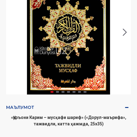
МАЪЛУМОТ
«Қуръони Карим – мусҳафи шариф» («Дорул-маърифа»,
тажвидли, катта ҳажмда, 25x35)