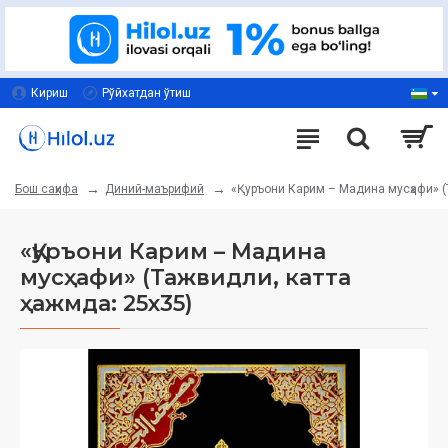
Кириш
Рўйхатдан ўтиш
Диний-маърифий
«Қуръони Карим – Мадина мусҳафи» (Т
Бош саҳифа
«Қуръони Карим – Мадина
мусҳафи» (Тажвидли, катта
ҳажмда: 25x35)