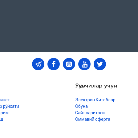
г 2024 йил 5 сентябрдаги 03-
 тайёрланди.
т
Ўқувчилар учун
бинет
Электрон Китоблар
р рўйхати
Обуна
арим
Сайт харитаси
иш
Оммавий оферта
р