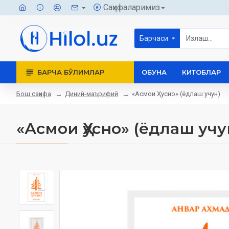
Саҳифаларимиз
Барчаси
БАРЧА БЎЛИМЛАР
ОБУНА
КИТОБЛАР
Бош саҳифа
Диний-маърифий
«Асмои Ҳусно» (ёдлаш учун)
«Асмои Ҳусно» (ёдлаш учу