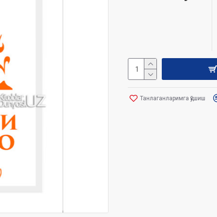
Танлаганларимга қўшиш