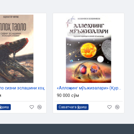
«Аллоҳ таоло сизни эслашини хоҳлайсизми?»
«Аллоҳнинг мўъжизалари» (Қуръони Каримдаги илмий мўъжизалар)
м
90 000 сўм
қўшиш
Саватчага қўшиш