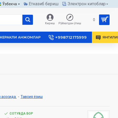
Етказиб бериш
Электрон китоблар
Ўзбекча
0
Кириш
Рўйхатдан ўтиш
+998712175999
КЕРАКЛИ АНЖОМЛАР
ЯНГИЛИ
 асосида.
-
Тавсия ёзиш
СОТУВДА БОР