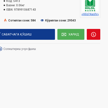
Код:
5413
Вазни:
0.06кг
ISBN:
9789910687143
«Hilol Nashr»
Сотилган сони: 584
Кўрилган сони: 29543
САВАТЧАГА ҚЎШИШ
ХАРИД
Солиштириш учун қўшиш