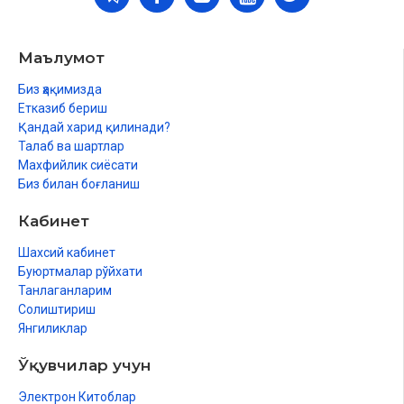
Маълумот
Биз ҳақимизда
Етказиб бериш
Қандай харид қилинади?
Талаб ва шартлар
Махфийлик сиёсати
Биз билан боғланиш
Кабинет
Шахсий кабинет
Буюртмалар рўйхати
Танлаганларим
Солиштириш
Янгиликлар
Ўқувчилар учун
Электрон Китоблар