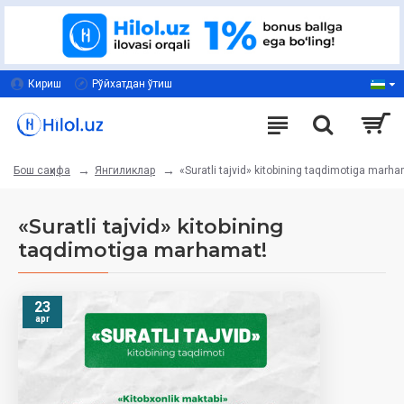
Кириш
Рўйхатдан ўтиш
Янгиликлар
«Suratli tajvid» kitobining taqdimotiga marha
Бош саҳифа
«Suratli tajvid» kitobining
taqdimotiga marhamat!
23
apr