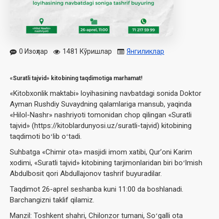
0 Изоҳлар
1481 Кўришлар
Янгиликлар
«Suratli tajvid» kitobining taqdimotiga marhamat!
«Kitobxonlik maktabi» loyihasining navbatdagi sonida Doktor
Ayman Rushdiy Suvaydning qalamlariga mansub, yaqinda
«Hilol-Nashr» nashriyoti tomonidan chop qilingan «Suratli
tajvid» (https://kitoblardunyosi.uz/suratli-tajvid) kitobining
taqdimoti boʻlib oʻtadi.
Suhbatga «Chimir ota» masjidi imom xatibi, Qurʼoni Karim
xodimi, «Suratli tajvid» kitobining tarjimonlaridan biri boʻlmish
Abdulbosit qori Abdullajonov tashrif buyuradilar.
Taqdimot 26-aprel seshanba kuni 11:00 da boshlanadi.
Barchangizni taklif qilamiz.
Manzil: Toshkent shahri, Chilonzor tumani, Soʻgalli ota