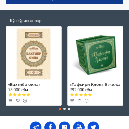
Кўп кўрилганлар
«Бахтиёр оила»
«Тафсири Ҳилол» 6 жилд
78 000 сўм
792 000 сўм