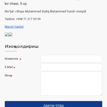
koʻchasi, 5-uy
Moʻljal: «Shayx Muhammad Sodiq Muhammad Yusuf» masjidi
Telefon: +998 71 217 59 99
Manzil (xarita)
Изоҳ қолдириш
Исмингиз:
E-Mail
Изоҳ
ДАВОМ ЭТИШ