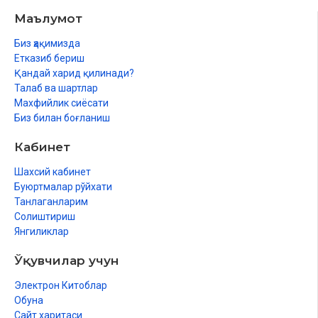
Маълумот
Биз ҳақимизда
Етказиб бериш
Қандай харид қилинади?
Талаб ва шартлар
Махфийлик сиёсати
Биз билан боғланиш
Кабинет
Шахсий кабинет
Буюртмалар рўйхати
Танлаганларим
Солиштириш
Янгиликлар
Ўқувчилар учун
Электрон Китоблар
Обуна
Сайт харитаси