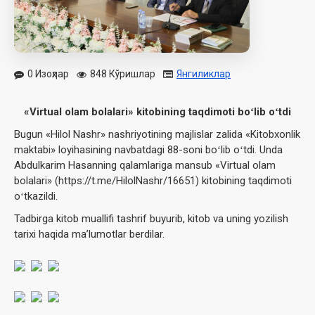
0 Изоҳлар
848 Кўришлар
Янгиликлар
«Virtual olam bolalari» kitobining taqdimoti boʻlib oʻtdi
Bugun «Hilol Nashr» nashriyotining majlislar zalida «Kitobxonlik
maktabi» loyihasining navbatdagi 88-soni boʻlib oʻtdi. Unda
Abdulkarim Hasanning qalamlariga mansub «Virtual olam
bolalari» (https://t.me/HilolNashr/16651) kitobining taqdimoti
oʻtkazildi.
Tadbirga kitob muallifi tashrif buyurib, kitob va uning yozilish
tarixi haqida maʼlumotlar berdilar.