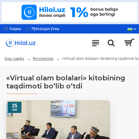
Кириш
Рўйхатдан ўтиш
Янгиликлар
«Virtual olam bolalari» kitobining taqdimoti boʻ
Бош саҳифа
«Virtual olam bolalari» kitobining
taqdimoti boʻlib oʻtdi
25
okt