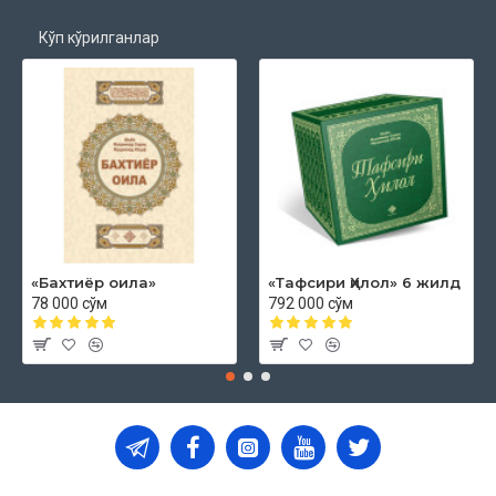
Кўп кўрилганлар
«Бахтиёр оила»
«Тафсири Ҳилол» 6 жилд
78 000 сўм
792 000 сўм