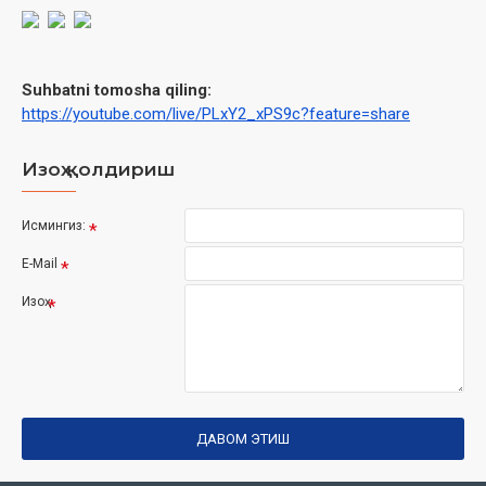
Suhbatni tomosha qiling:
https://youtube.com/live/PLxY2_xPS9c?feature=share
Изоҳ қолдириш
Исмингиз:
E-Mail
Изоҳ
ДАВОМ ЭТИШ