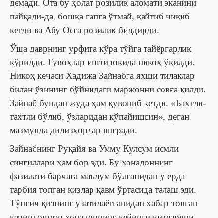
демади. Ота бу ҳолат розилик аломати эканини
пайқади-да, бошқа гапга ўтмай, қайтиб чиқиб
кетди ва Абу Осга розилик билдирди.
Ўша даврнинг урфига кўра тўйга тайёргарлик
кўрилди. Гувоҳлар иштирокида никоҳ ўқилди.
Никоҳ кечаси Хадижа Зайнабга яхши тилаклар
билан ўзининг бўйнидаги маржонни совға қилди.
Зайнаб бундан жуда ҳам қувониб кетди. «Бахтли-
тахтли бўлиб, ўзларидан кўпайишсин», деган
мазмунда дилизҳорлар янгради.
Зайнабнинг Руқайя ва Умму Кулсум исмли
сингиллари ҳам бор эди. Бу хонадоннинг
фазилати барчага маълум бўлганидан у ерда
тарбия топган қизлар қавм ўртасида талаш эди.
Тўнғич қизнинг узатилаётганидан хабар топган
қариндошлар хонадоннинг кейинги қизларини