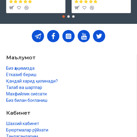
Маълумот
Биз ҳақимизда
Етказиб бериш
Қандай харид қилинади?
Талаб ва шартлар
Махфийлик сиёсати
Биз билан боғланиш
Кабинет
Шахсий кабинет
Буюртмалар рўйхати
Танлаганларим