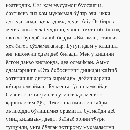
келтирдик. Сиз ҳам мусулмон бўлсангиз,
бахтимиз яна ҳам мукаммал бўлар эди, икки
дунёда саодат қучардик», деди. Абу Ос бироз
аччиқлангандек бўлди-ю, ўзини тўхтатиб, босиқ
овозда бундай жавоб берди: «Биламан, отангиз
ҳеч ёлғон сўзламаганлар. Бутун қавм у кишини
энг ишончли одам деб билади. Мен у кишини
ёлғон даъво қилмоқда, дея олмайман. Аммо
одамларнинг «Ота-бобосининг динидан қайтиб,
хотинининг динига кирибди», дейишларини
кўтара олмайман. Бу менга тўғри келмайди.
Сизнинг ихтиёрингиз ўзингизда, менинг
қаршилигим йўқ. Лекин иккимизнинг айри
эътиқодда бўлишимиз орамизни бузмайди деб
умид қиламан», деди. Зайнаб эрини тўғри
тушунди, унга бўлган эҳтирому муомаласини