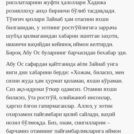
рисолатларини жуфти ҳалоллари Хадижа
розияллоҳу анҳо биринчи бўлиб тасдиқлади.
Тўнғич қизлари Зайнаб ҳам отасини яхши
билганидан, у зотнинг ростгўйлигига заррача
шубҳа қилмаганидан хабарни эшитган заҳоти,
иккинчи ваҳийдан кейиноқ иймон келтирди.
Бироқ Абу Ос буларнинг барчасидан бехабар эди.
Абу Ос сафардан қайтганида аёли Зайнаб унга
янги дин хабарини берди: «Хожам, биласиз, мен
сизни жуда ҳам ҳурмат қиламан, яхши кўраман.
Сиз ақл-идроки ўткир одамсиз. Отамни яхши
биласиз, ўта ростгўй, олийжаноб инсонлар,
ҳаргиз ёлғон гапирмаганлар. Аллоҳ у зотни
охирзамон пайғамбари қилиб сайлади, ваҳий
нозил бўлмоқда. Биз, онам, сингилларим ‒
барчамиз отамнинг пайғамбарликларига иймон