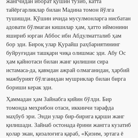
жангчидан иборат қўшин тузиб, катта
тайёргарликлар билан Мадина томон йўлга
тушишди. Қўшин ичида мусулмонларга нисбатан
адовати бўлмаган кишилар ҳам, ҳатто иймонини
яшириб юрган Аббос ибн Абдулматталиб ҳам
бор эди. Бироқ улар Қурайш раҳбариятининг
буйруғидан ташқари чиқа олишмас эди. Абу Ос
ҳам қайнотаси билан жанг қилишни сира
истамаса-да, қавмдан ажрай олмаганидан, ҳарбий
мажбурият бўлганидан мушриклар билан бирга
бориши керак эди.
Ҳаммадан ҳам Зайнабга қийин бўлди. Бир
томонда меҳрибон отаси, иккинчи тарафда
маҳбуб эри. Энди улар бир-бирига қарши жанг
қилишади. Зайнаб остонада ёрини жангга кузатиб
қолар экан, қизалоғига қараб, «Қизим, эртага ё