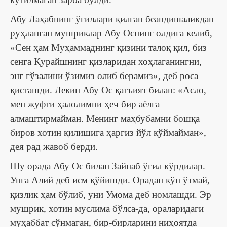
Абу Лаҳабнинг ўғиллари қилган беандишаликдан
руҳланган мушриклар Абу Оснинг олдига келиб,
«Сен ҳам Муҳаммаднинг қизини талоқ қил, биз
сенга Қурайшнинг қизларидан хоҳлаганингни,
энг гўзалини ўзимиз олиб берамиз», деб роса
қисташди. Лекин Абу Ос қатъият билан: «Асло,
мен жуфти ҳалолимни ҳеч бир аёлга
алмаштирмайман. Менинг маҳбубамни бошқа
биров хотин қилишига ҳаргиз йўл қўймайман»,
дея рад жавоб берди.
Шу орада Абу Ос билан Зайнаб ўғил кўрдилар.
Унга Алий деб исм қўйишди. Орадан кўп ўтмай,
қизлик ҳам бўлиб, уни Умома деб номлашди. Эр
мушрик, хотин муслима бўлса-да, ораларидаги
муҳаббат сўнмаган, бир-бирларини ниҳоятда