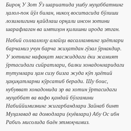
Бироқ У Зот Ўз шариатида ушбу муҳаббатнинг
ҳалол-пок йўл билан, никоҳ воситасида бўлиши
лозимлигини қайдлаш орқали инсон зотини
шарафлаган ва имтиҳон қилишни ирода этган.
Набий соллаллоҳу алайҳи васалламнинг ҳаётлари
барчамиз учун барча жиҳатдан гўзал ўрнакдир.
У зотнинг нафақат масжиддаги ёки жамият
ўртасидаги сийратлари, балки хонадонларидаги
тутумлари ҳам сизу бизга жуда кўп ҳаётий
ҳақиқатларни кўрсатиб беради. Шу боис,
нубувват хонадонида эр ва хотин ўртасидаги
муҳаббат ва вафо қандай бўлганини
Набиййимизнинг жигарбандлари Зайнаб бинт
Муҳаммад ва домодлари (куёвлари) Абу Ос ибн
Рабиъ мисолида баён этмоқчимиз.