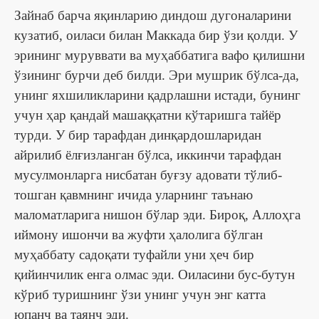
Зайнаб барча яқинларию диндош дугоналарини
кузатиб, оиласи билан Маккада бир ўзи қолди. У
эрининг муруввати ва муҳаббатига вафо қилишни
ўзининг бурчи деб билди. Эри мушрик бўлса-да,
унинг яхшиликларини қадрлашни истади, бунинг
учун ҳар қандай машаққатни кўтаришга тайёр
турди. У бир тарафдан динқардошларидан
айрилиб ёлғизланган бўлса, иккинчи тарафдан
мусулмонларга нисбатан буғзу адовати тўлиб-
тошган қавмнинг ичида уларнинг таънаю
маломатларига нишон бўлар эди. Бироқ, Аллоҳга
иймону ишончи ва жуфти ҳалолига бўлган
муҳаббату садоқати туфайли уни ҳеч бир
қийинчилик енга олмас эди. Оиласини бус-бутун
кўриб туришнинг ўзи унинг учун энг катта
юпанч ва таянч эди.