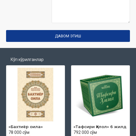
ДАВОМ ЭТИШ
Кўп кўрилганлар
«Бахтиёр оила»
«Тафсири Ҳилол» 6 жилд
78 000 сўм
792 000 сўм