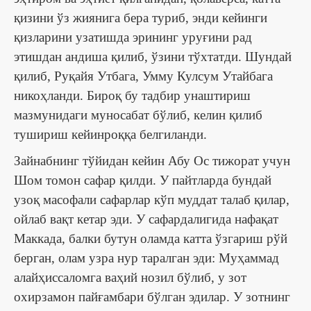
қизини ўз жиянига бера туриб, энди кейинги
қизларини узатишда эрининг уруғини рад
этишдан андиша қилиб, ўзини тўхтатди. Шундай
қилиб, Руқайя Утбага, Умму Кулсум Утайбага
никоҳланди. Бироқ бу тадбир унаштириш
мазмунидаги муносабат бўлиб, келин қилиб
тушириш кейинроққа белгиланди.
Зайнабнинг тўйидан кейин Абу Ос тижорат учун
Шом томон сафар қилди. У пайтларда бундай
узоқ масофали сафарлар кўп муддат талаб қилар,
ойлаб вақт кетар эди. У сафардалигида нафақат
Маккада, балки бутун оламда катта ўзгариш рўй
берган, олам узра нур таралган эди: Муҳаммад
алайҳиссаломга ваҳий нозил бўлиб, у зот
охирзамон пайғамбари бўлган эдилар. У зотнинг