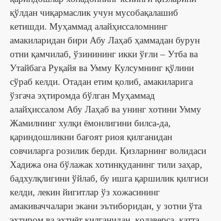
қўлдан чиқармаслик учун мусобақалашиб
кетишди. Муҳаммад алайҳиссаломнинг
амакиларидан бири Абу Лаҳаб ҳаммадан бурун
отни қамчилаб, ўзинининг икки ўғли – Утба ва
Утайбага Руқайя ва Умму Кулсумнинг қўлини
сўраб келди. Отадан етим қолиб, амакиларига
ўзгача эҳтиромда бўлган Муҳаммад
алайҳиссалом Абу Лаҳаб ва унинг хотини Умму
Жамилнинг хулқи ёмонлигини билса-да,
қариндошликни бағоят риоя қилганидан
совчиларга розилик берди. Қизларнинг волидаси
Хадижа она бўлажак хотинқуданинг тили заҳар,
бадхулқлигини ўйлаб, бу ишга қаршилик қилгиси
келди, лекин йигитлар ўз хожасининг
амакиваччалари экани эътиборидан, у зотни ўта
эҳтиром ва эҳтиёт қилганидан, қолаверса, катта