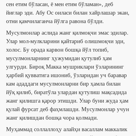
сен етим бўласан, ё мен етим бўламан», деб
йиғлар эди. Абу Ос оиласи билан хайрлашар экан,
отни қамчилаганча йўлга равона бўлди.
Мусулмонлар аслида жанг қилмоқчи эмас эдилар.
Улар мол-мулкларини қайтариб олишмоқчи эди,
холос. Бу орада карвон бошқа йўл топиб,
мусулмонларнинг ҳужумидан қутулиб ҳам
улгурди. Бироқ Макка мушриклари ўзларининг
ҳарбий қувватига ишониб, ўзларидан уч баравар
кам ададдаги мусулмонларни бир ҳамла билан
йўқ қилиб, биратўла улардан қутулиш мақсадида
жанг қилишга қарор этишди. Улар буни жуда ҳам
қулай фурсат деб фаҳмлашди. Мусулмонлар учун
жанг қилишдан бошқа чора қолмади.
Муҳаммад соллаллоҳу алайҳи васаллам маккалик