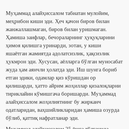
Муҳаммад алайҳиссалом табиатан мулойим,
меҳрибон киши эди. Ҳеч қачон биров билан
жанжаллашмаган, биров билан уришмаган.
Ҳамиша заифлар, бечораларнинг ҳуқуқларини
ҳимоя қилишга уринарди, зотан, у киши
яшаётган жамиятда адолатсизлик, ҳақсизлик
ҳукмрон эди. Хусусан, аёлларга бўлган муносабат
жуда ҳам аянчли ҳолатда эди. Иш шунга бориб
етган эдики, одамлар қиз кўришдан ор
қилишарди, ҳатто айрим жоҳиллар қизалоқларни
тириклайин кўмишгача боришарди. Муҳаммад
алайҳиссалом жоҳилиятнинг бу жирканч
одатларидан, ваҳшийликларидан ҳамиша озурда
бўлиб, қаттиқ нафратланар эди.
Муҳаммад алайҳиссалом 25 ёшга тўлганида