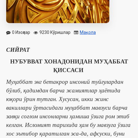
0 Изоҳлар
9230 Кўришлар
Мақола
СИЙРАТ
НУБУВВАТ ХОНАДОНИДАН МУҲАББАТ
ҚИССАСИ
Муҳаббат энг бетакрор инсоний туйғулардан
бўлиб, қадимдан барча жамиятлар ҳаётида
юқори ўрин тутган. Хусусан, икки жинс
вакиллари ўртасидаги муҳаббат мавзуси барча
завқи соғлом инсонларни ҳамиша ўзига ром этиб
келган. Исломият тарихида ҳам бу мавзуга ўзига
хос эътибор қаратилган эса-да, афсуски, буни