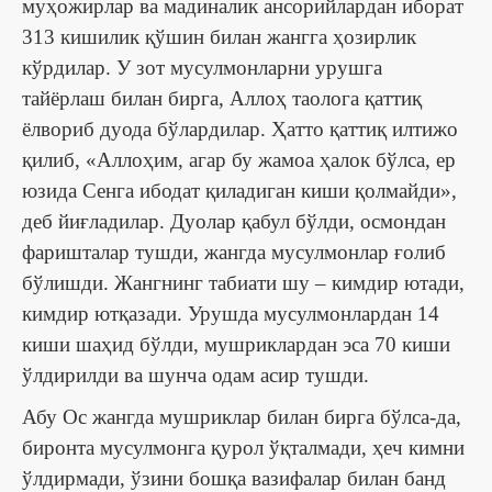
муҳожирлар ва мадиналик ансорийлардан иборат
313 кишилик қўшин билан жангга ҳозирлик
кўрдилар. У зот мусулмонларни урушга
тайёрлаш билан бирга, Аллоҳ таолога қаттиқ
ёлвориб дуода бўлардилар. Ҳатто қаттиқ илтижо
қилиб, «Аллоҳим, агар бу жамоа ҳалок бўлса, ер
юзида Сенга ибодат қиладиган киши қолмайди»,
деб йиғладилар. Дуолар қабул бўлди, осмондан
фаришталар тушди, жангда мусулмонлар ғолиб
бўлишди. Жангнинг табиати шу – кимдир ютади,
кимдир ютқазади. Урушда мусулмонлардан 14
киши шаҳид бўлди, мушриклардан эса 70 киши
ўлдирилди ва шунча одам асир тушди.
Абу Ос жангда мушриклар билан бирга бўлса-да,
биронта мусулмонга қурол ўқталмади, ҳеч кимни
ўлдирмади, ўзини бошқа вазифалар билан банд