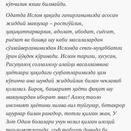
кўпчилик яхши билмайди.
Одатда Ислом ҳақида гапирганимизда асосан
жиддий мавзулар ‒ ростгўйлик,
ҳақиқатпарварлик, адолат, ибодат, сиёсат,
риёзат ва бошқа шу каби масалалардан
сўзлайверганимиздан Исломда севги-муҳаббатга
ўрин йўқдек кўринади. Ислом тарихи, хусусан,
Расулуллоҳ соллаллоҳу алайҳи васалламнинг
ҳаётлари ҳақидаги суҳбатларимизда ҳам
кўпинча ана шундай жиддийлик билан чекланиб
қоламиз. Бироқ, башарият ҳаёти фақат шу
мавзулардан иборат эмас! Аллоҳ таоло
инсоният ҳаётини хилма-хил туйғулар, бетакрор
шуурлар билан рангдор, тотли қилган экан, У
Зот Одам болалари учун нозил қилган илоҳий
таълимотларида, соф табиат динида бу