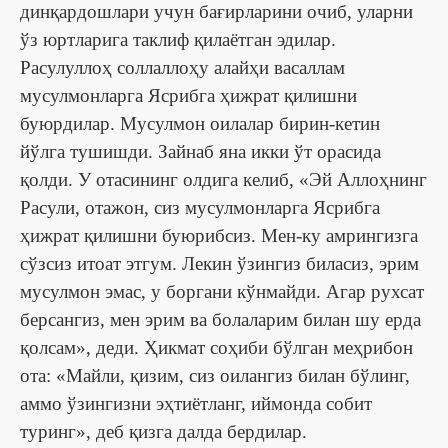
динқардошлари учун бағирларини очиб, уларни
ўз юртларига таклиф қилаётган эдилар.
Расулуллоҳ соллаллоҳу алайҳи васаллам
мусулмонларга Ясрибга ҳижрат қилишни
буюрдилар. Мусулмон оилалар бирин-кетин
йўлга тушишди. Зайнаб яна икки ўт орасида
қолди. У отасининг олдига келиб, «Эй Аллоҳнинг
Расули, отажон, сиз мусулмонларга Ясрибга
ҳижрат қилишни буюрибсиз. Мен-ку амрингизга
сўзсиз итоат этгум. Лекин ўзингиз биласиз, эрим
мусулмон эмас, у боргани кўнмайди. Агар рухсат
берсангиз, мен эрим ва болаларим билан шу ерда
қолсам», деди. Ҳикмат соҳиби бўлган меҳрибон
ота: «Майли, қизим, сиз оилангиз билан бўлинг,
аммо ўзингизни эҳтиётланг, иймонда собит
туринг», деб қизга далда бердилар.