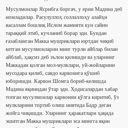
Мусулмонлар Ясрибга боргач, у ерни Мадина деб
номладилар. Расулуллоҳ соллаллоҳу алайҳи
васаллам бошлиқ Ислом жамияти кун сайин
тараққий этиб, кучланиб борар эди. Бундан
ғазабланган Макка мушриклари юртдан чиқиб
кетган мусулмонларни минг турли айблар билан
айблаб, ҳақсиз деб эълон қилишди ва уларнинг
Маккадан қолган мол-мулклари, уй-жойларини
мусодара қилиб, савдо карвонига қўшиб
юборишди. Карвон Шомга бориб-келишда
Мадина яқинидан ўтар эди. Ҳодисалардан хабар
топган мусулмонлар карвонни қўлга киритиб, ўз
мулкларини тортиб олиш ниятида Бадр деган
жойга чиқишди. Уларнинг ҳаракатлари ҳақида
эшитган Макка мушриклари эса мингга яқин