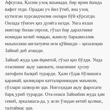
Афсуски, Қосим узоқ яшамади, бир ярим ёшида
вафот этди. Орадан уч йил ўтиб, яна узоқ
кутилган хурсандчилик онлари бўй кўрсатди.
Оилада тўнғич қиз дунёга келди. Унга яхши
ниятлар билан серсоя, гўзал бир дарахтнинг
номидан келиб чиққан, жамолу баркамоллик
маъносини англатувчи исм қўйишди – қизалоқни
Зайнаб деб аташди.
Зайнаб жуда ҳам ёқимтой, гўзал қиз бўлди. Унда
отасининг ақлу заковати, онасининг ҳусну
латофати балқиб турарди. Ҳали гўдак бўлишига
қарамай, қилиқлари катталарникидек маънили,
сўзлари залворли эди. Нигоҳидан ақлу фаросати
барқ уриб турарди. Ота-онаси Зайнабни жуда ҳам
севиб, эркалашса-да, у асло ўзидан кетиб қолмас,
талтаймас эди.