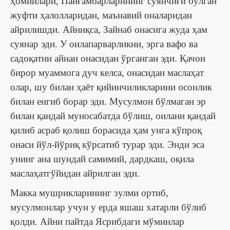
ҳомийлари, Пайғамбарларининг суянчиғи бўлган
жуфти ҳалолларидан, маънавий оналаридан
айрилишди. Айниқса, Зайнаб онасига жуда ҳам
суянар эди. У оилапарварликни, эрга вафо ва
садоқатни айнан онасидан ўрганган эди. Қачон
бирор муаммога дуч келса, онасидан маслаҳат
олар, шу билан ҳаёт қийинчиликларини осонлик
билан енгиб борар эди. Мусулмон бўлмаган эр
билан қандай муносабатда бўлиш, оилани қандай
қилиб асраб қолиш борасида ҳам унга кўпроқ
онаси йўл-йўриқ кўрсатиб турар эди. Энди эса
унинг ана шундай самимий, дардкаш, оқила
маслаҳатгўйидан айрилган эди.
Макка мушрикларининг зулми ортиб,
мусулмонлар учун у ерда яшаш хатарли бўлиб
қолди. Айни пайтда Ясрибдаги мўминлар