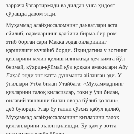
заррача ўзгартирмади ва дилдан унга ҳидоят
сўрашда давом этди.
Муҳаммад алайҳиссаломнинг даъватлари аста
ёйилиб, одамларнинг қалбини бирма-бир ром
этиб борган сари Макка зодагонларининг
қаршилиги кучайиб борди. Яқиндагина у зотнинг
қизларини келин қилиш илинжида ҳеч кимга йўл
бермай, қўярда-қўймай қўл қоққан амакилари Абу
Лаҳаб энди энг катта душманга айланган эди. У
ўғиллари Утба билан Утайбага: «Муҳаммаднинг
қизларини талоқ қиласизлар, токи у ўзи билан,
оилавий ташвиши билан овора бўлиб қолсин»,
деб буюрди. Улар бу гапни сўзсиз қабул қилиб,
Муҳаммад алайҳиссаломнинг қизларини талоқ
қилганларини эълон қилишди. Бу ҳам у зотга
кутилмаган зарба бўлди.