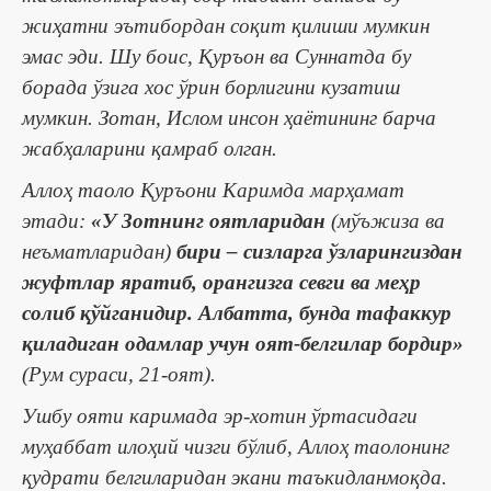
жиҳатни эътибордан соқит қилиши мумкин
эмас эди. Шу боис, Қуръон ва Суннатда бу
борада ўзига хос ўрин борлигини кузатиш
мумкин. Зотан, Ислом инсон ҳаётининг барча
жабҳаларини қамраб олган.
Аллоҳ таоло Қуръони Каримда марҳамат
этади:
«У Зотнинг оятларидан
(мўъжиза ва
неъматларидан)
бири ‒ сизларга ўзларингиздан
жуфтлар яратиб, орангизга севги ва меҳр
солиб қўйганидир. Албатта, бунда тафаккур
қиладиган одамлар учун оят-белгилар бордир»
(Рум сураси, 21-оят).
Ушбу ояти каримада эр-хотин ўртасидаги
муҳаббат илоҳий чизги бўлиб, Аллоҳ таолонинг
қудрати белгиларидан экани таъкидланмоқда.