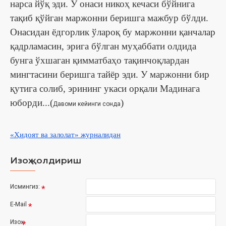
нарса йўқ эди. У онаси никоҳ кечаси бўйнига
тақиб қўйган маржонни беришга мажбур бўлди.
Онасидан ёдгорлик ўлароқ бу маржонни қанчалар
қадрламасин, эрига бўлган муҳаббати олдида
бунга ўхшаган қимматбаҳо тақинчоқлардан
мингтасини беришга тайёр эди. У маржонни бир
қутига солиб, эрининг укаси орқали Мадинага
юборди...(
)
Давоми кейинги сонда
«Ҳидоят ва залолат» журналидан
Изоҳ қолдириш
Исмингиз:
E-Mail
Изоҳ