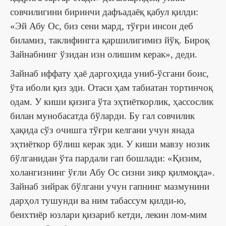
совчилигини биринчи дафъадаёқ қабул қилди:
«Эй Абу Ос, биз сени мард, тўғри инсон деб
биламиз, таклифингга қаршилигимиз йўқ. Бироқ
Зайнабнинг ўзидан изн олишим керак», деди.
Зайнаб иффату ҳаё даргоҳида униб-ўсгани боис,
ўта иболи қиз эди. Отаси ҳам табиатан тортинчоқ
одам. У киши қизига ўта эҳтиёткорлик, ҳассослик
билан мунобасатда бўларди. Бу гал совчилик
ҳақида сўз очишга тўғри келгани учун янада
эҳтиёткор бўлиш керак эди. У киши мавзу нозик
бўлганидан ўта пардали гап бошлади: «Қизим,
холангизнинг ўғли Абу Ос сизни зикр қилмоқда».
Зайнаб зийрак бўлгани учун гапнинг мазмунини
дарҳол тушунди ва ним табассум қилди-ю,
беихтиёр юзлари қизариб кетди, лекин лом-мим