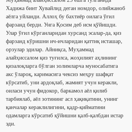
Хадижа бинт Хувайлид деган номдор, олийжаноб
аёлга уйланди. Аллоҳ бу бахтиёр оилага ўғил
фарзанд берди. Унга Қосим деб исм қўйишди.
Улар ўғил кўрганларидан хурсанд эсалар-да, қиз
фарзанд кўришни ич-ичларидан қаттиқ исташар,
орзулар эдилар. Айниқса, Муҳаммад
алайҳиссалом қиз туғилса, жоҳилият аҳлининг
қизалоқларга бўлган золимларча муносабатига
акс ўлароқ, каримасига чексиз меҳру шафқат
кўрсатиб, уни ардоқлаб, жамият учун керакли,
оиласи учун фидокор, баркамол аёл қилиб
тарбиялаб, аёл зотининг асл ҳақиқатини, унинг
қанчалар кераклилигини, қадр-қийматини
одамларга кўрсатиб қўйишни қалб-қалбдан истар
эди.