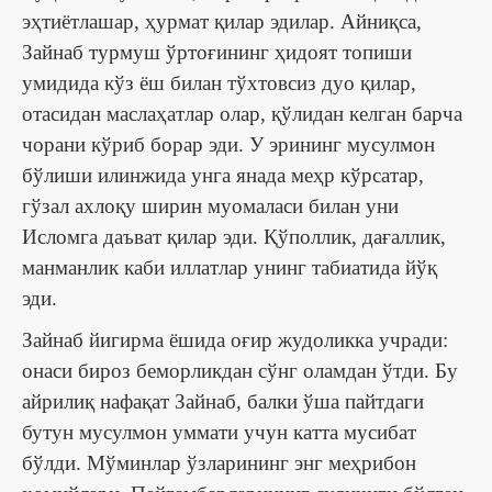
эҳтиётлашар, ҳурмат қилар эдилар. Айниқса,
Зайнаб турмуш ўртоғининг ҳидоят топиши
умидида кўз ёш билан тўхтовсиз дуо қилар,
отасидан маслаҳатлар олар, қўлидан келган барча
чорани кўриб борар эди. У эрининг мусулмон
бўлиши илинжида унга янада меҳр кўрсатар,
гўзал ахлоқу ширин муомаласи билан уни
Исломга даъват қилар эди. Қўполлик, дағаллик,
манманлик каби иллатлар унинг табиатида йўқ
эди.
Зайнаб йигирма ёшида оғир жудоликка учради:
онаси бироз беморликдан сўнг оламдан ўтди. Бу
айрилиқ нафақат Зайнаб, балки ўша пайтдаги
бутун мусулмон уммати учун катта мусибат
бўлди. Мўминлар ўзларининг энг меҳрибон