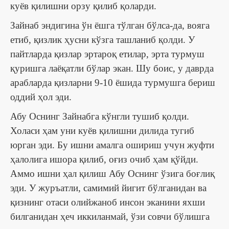
куёв қилишни орзу қилиб қоларди.
Зайнаб эндигина ўн ёшга тўлган бўлса-да, вояга
етиб, қизлик ҳусни кўзга ташланиб қолди. У
пайтларда қизлар эртароқ етилар, эрта турмуш
қуришга лаёқатли бўлар экан. Шу боис, у даврда
арабларда қизларни 9-10 ёшида турмушга бериш
оддий ҳол эди.
Абу Оснинг Зайнабга кўнгли тушиб қолди.
Холаси ҳам уни куёв қилишни дилида тугиб
юрган эди. Бу ишни амалга ошириш учун жуфти
ҳалолига ишора қилиб, оғиз очиб ҳам қўйди.
Аммо ишни ҳал қилиш Абу Оснинг ўзига боғлиқ
эди. У журъатли, самимий йигит бўлганидан ва
қизнинг отаси олийжаноб инсон эканини яхши
билганидан ҳеч иккиланмай, ўзи совчи бўлишга