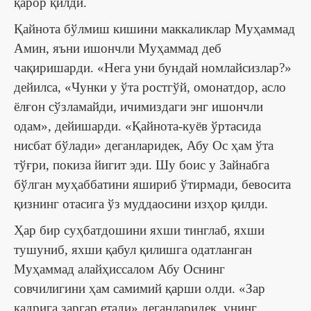
қарор қилди.
Қайнота бўлмиш кишини маккаликлар Муҳаммад
Амин, яъни ишончли Муҳаммад деб
чақиришарди. «Нега уни бундай номлайсизлар?»
дейилса, «Чунки у ўта ростгўй, омонатдор, асло
ёлғон сўзламайди, ичимиздаги энг ишончли
одам», дейишарди. «Қайнота-куёв ўртасида
нисбат бўлади» деганларидек, Абу Ос ҳам ўта
тўғри, покиза йигит эди. Шу боис у Зайнабга
бўлган муҳаббатини яшириб ўтирмади, бевосита
қизнинг отасига ўз муддаосини изҳор қилди.
Ҳар бир суҳбатдошини яхши тинглаб, яхши
тушуниб, яхши қабул қилишга одатланган
Муҳаммад алайҳиссалом Абу Оснинг
совчилигини ҳам самимий қарши олди. «Зар
қадрига заргар етади» деганларидек, унинг