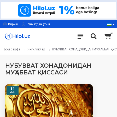
Кириш
Рўйхатдан ўтиш
Янгиликлар
НУБУВВАТ ХОНАДОНИДАН МУҲАББАТ ҚИ
Бош саҳифа
НУБУВВАТ ХОНАДОНИДАН
МУҲАББАТ ҚИССАСИ
11
dek