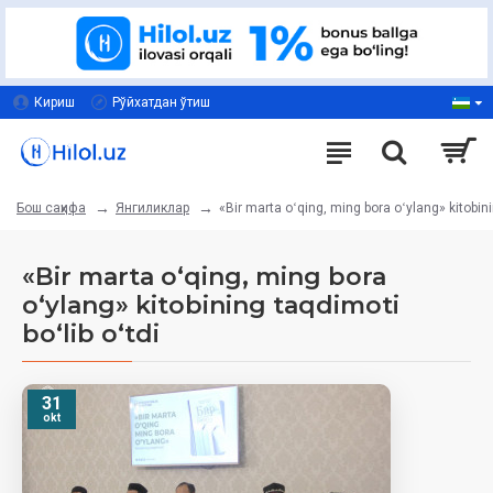
Кириш
Рўйхатдан ўтиш
Янгиликлар
«Bir marta oʻqing, ming bora oʻylang» kitobini
Бош саҳифа
«Bir marta oʻqing, ming bora
oʻylang» kitobining taqdimoti
boʻlib oʻtdi
31
okt