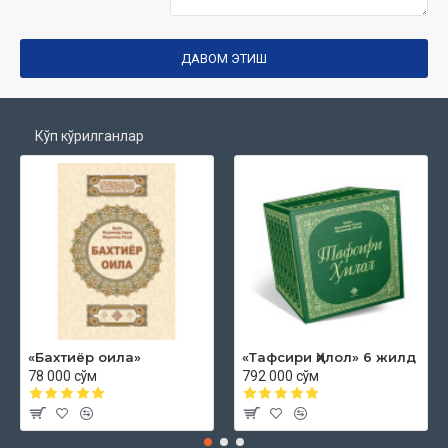
ДАВОМ ЭТИШ
Кўп кўрилганлар
«Бахтиёр оила»
«Тафсири Ҳилол» 6 жилд
78 000 сўм
792 000 сўм