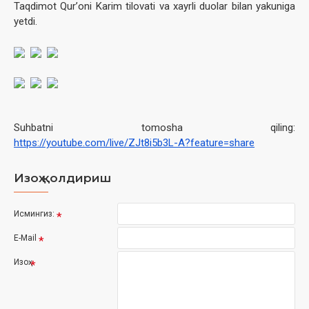
Taqdimot Qurʼoni Karim tilovati va xayrli duolar bilan yakuniga
yetdi.
Suhbatni tomosha qiling:
https://youtube.com/live/ZJt8i5b3L-A?feature=share
Изоҳ қолдириш
Исмингиз:
E-Mail
Изоҳ