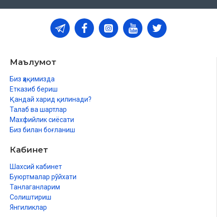
Маълумот
Биз ҳақимизда
Етказиб бериш
Қандай харид қилинади?
Талаб ва шартлар
Махфийлик сиёсати
Биз билан боғланиш
Кабинет
Шахсий кабинет
Буюртмалар рўйхати
Танлаганларим
Солиштириш
Янгиликлар