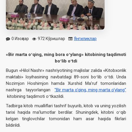
0 Изоҳлар
972 Кўришлар
Янгиликлар
«Bir marta oʻqing, ming bora oʻylang» kitobining taqdimoti
boʻlib oʻtdi
Bugun «Hilol Nashr» nashriyotining majlislar zalida «Kitobxonlik
maktabi» loyihasining navbatdagi 89-soni boʻlib oʻtdi. Unda
Nozimjon Hoshimjon hamda Xurshid Maʼruf tomonlaridan
nashrga tayyorlangan
"Bir marta o'qing, ming marta o'ylang"
kitobining taqdimoti oʻtkazildi.
Tadbirga kitob mualliflari tashrif buyurib, kitob va uning yozilish
tarixi haqida maʼlumotlar berdilar. Shuningdek, kitobni oʻqib
kelgan tinglovchilar tomonidan ham asar haqida fikrlari
bildirildi.