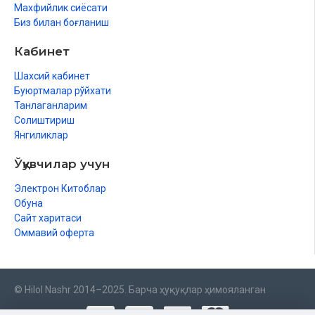
Махфийлик сиёсати
Биз билан боғланиш
Кабинет
Шахсий кабинет
Буюртмалар рўйхати
Танлаганларим
Солиштириш
Янгиликлар
Ўқувчилар учун
Электрон Китоблар
Обуна
Сайт харитаси
Оммавий оферта
© Hilol Nashr 2014–2025. Барча ҳуқуқлар ҳимояланган