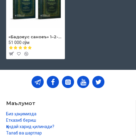
«Бадоеус саноеъ»‎ 1–2-жузлар
51 000 сўм
Маълумот
Биз ҳақимизда
Етказиб бериш
Қандай харид қилинади?
Талаб ва шартлар