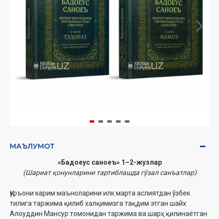
МАЪЛУМОТ
«Бадоеус саноеъ»‎ 1–2-жузлар
(Шариат қонунларини тартиблашда гўзал санъатлар)
Қуръони карим маъноларини илк марта аслиятдан ўзбек
тилига таржима қилиб халқимизга тақдим этган шайх
Алоуддин Мансур томонидан таржима ва шарҳ қилинаётган