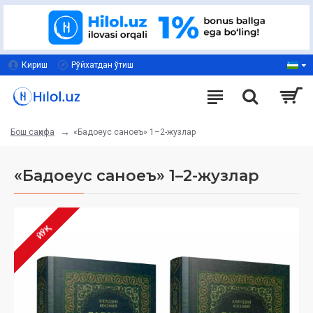
Кириш
Рўйхатдан ўтиш
«Бадоеус саноеъ»‎ 1–2-жузлар
Бош саҳифа
«Бадоеус саноеъ»‎ 1–2-жузлар
ЙЎҚ