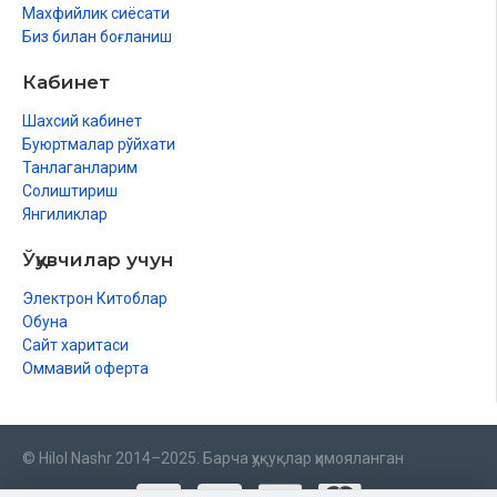
Махфийлик сиёсати
Биз билан боғланиш
Кабинет
Шахсий кабинет
Буюртмалар рўйхати
Танлаганларим
Солиштириш
Янгиликлар
Ўқувчилар учун
Электрон Китоблар
Обуна
Сайт харитаси
Оммавий оферта
© Hilol Nashr 2014–2025. Барча ҳуқуқлар ҳимояланган