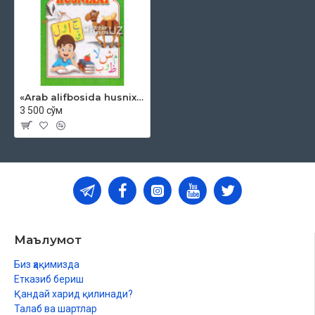
«Arab alifbosida husnixat»
3 500 сўм
Маълумот
Биз ҳақимизда
Етказиб бериш
Қандай харид қилинади?
Талаб ва шартлар