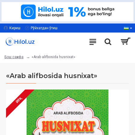
Кириш
Рўйхатдан ўтиш
«Arab alifbosida husnixat»
Бош саҳифа
«Arab alifbosida husnixat»
ЙЎҚ