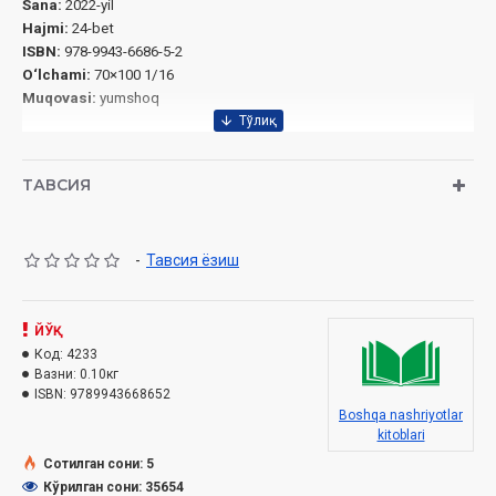
Sana:
2022-yil
Hajmi:
24-bet
ISBN:
978-9943-6686-5-2
O‘lchami:
70×100 1/16
Muqovasi:
y
umshoq
ТАВСИЯ
-
Тавсия ёзиш
ЙЎҚ
Код:
4233
Вазни:
0.10кг
ISBN:
9789943668652
Boshqa nashriyotlar
kitoblari
Сотилган сони: 5
Кўрилган сони: 35654