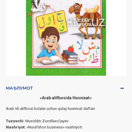
МАЪЛУМОТ
«Arab alifbosida Husnixat»
Arab tili alifbosi bolalar uchun qulay husnixat daftari.
Tuzuvchi:
Muxiddin Zuxrillaxo'jayev
Nashriyot:
«Nurafshon business» nashriyoti