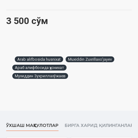
3 500 сўм
Arab alifbosida husnixat
Muxiddin Zuxrillaxo'jayev
Араб алифбосида ҳуснихат
Мухиддин Зухриллахўжаев
ЎХШАШ МАҲСУЛОТЛАР
БИРГА ХАРИД ҚИЛИНГАНЛАР