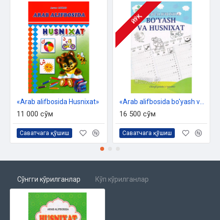
ЙЎҚ
«Arab alifbosida Husnixat»
«Arab alifbosida bo'yash va husnixat»
11 000 сўм
16 500 сўм
Саватчага қўшиш
Саватчага қўшиш
Сўнгги кўрилганлар
Кўп кўрилганлар