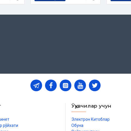
 ibtidosi”), 1485 - 1486 yillarda
nga keladi. 1481 -1482 yillarda esa
ba 54 ming misralik ulkan obida -
borat ulkan “Xazoyin ul-maoniy”
eyarli barcha lirik sheʼrlarini oʻz
davrni umrining navbahori deb
botlari”) deb atadi.
т
Ўқувчилар учун
бинет
Электрон Китоблар
р рўйхати
Обуна