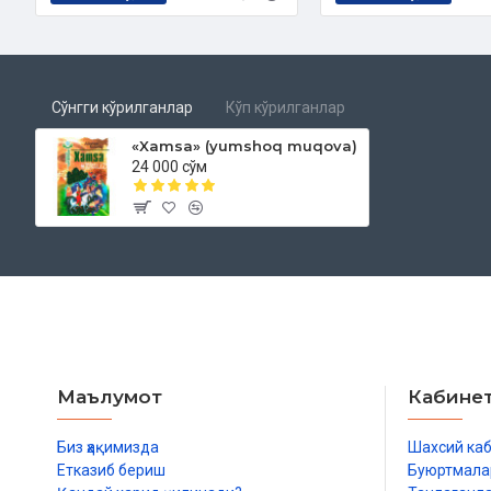
1472 - 1476 yillarda birinchi devoni - “Badoye ul-bidoya” (“Badiiylik
ikkinchi devoni “Navodir un-nihoya” (“Nihoyasiz nodirliklar”) maydo
“Vaqfiya” asarini yozadi.
Сўнгги кўрилганлар
Кўп кўрилганлар
Buyuk mutafakkir 1483 - 1485 yillarda turkiy tilda birinchi marota
«Xamsa» (yumshoq muqova)
“Xamsa” asarini yozib tugatadi.
24 000 сўм
Navoiyning 1492 - 1498 yillarda tartib qilingan 4 qism devondan i
(“Maʼnolay xazinasi”) sheʼriy kulliyoti shoirning turkiy tilda yozilgan d
ichiga qamrab olgan. Shoir 7 - 8 yoshidan 20 yoshigacha boʻlgan 
hisobladi va shu davr devonini “Gʻaroyib us-sigʻar” (“Yoshlik gʻaroyi
Alisher Navoiy 1501 yilda vafot etadi.
Маълумот
Кабине
Биз ҳақимизда
Шахсий ка
Етказиб бериш
Буюртмала