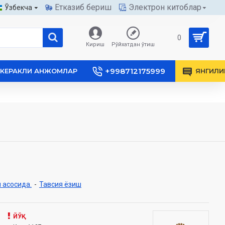
Етказиб бериш
Электрон китоблар
Ўзбекча
0
Кириш
Рўйхатдан ўтиш
+998712175999
КЕРАКЛИ АНЖОМЛАР
ЯНГИЛИ
 асосида.
-
Тавсия ёзиш
ЙЎҚ