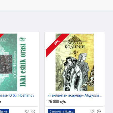
ЙЎҚ
 orasi» O'tkir Hoshimov
«Танланган асарлар» Абдулла Қодирий
м
76 000 сўм
қўшиш
Саватчага қўшиш