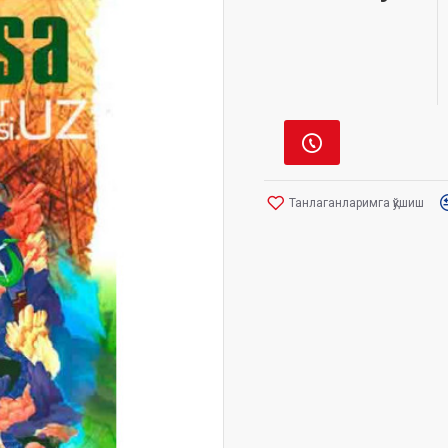
Танлаганларимга қўшиш