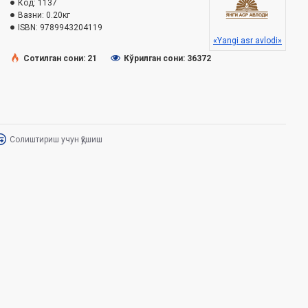
Код:
1137
Вазни:
0.20кг
ISBN:
9789943204119
«Yangi asr avlodi»
Сотилган сони: 21
Кўрилган сони: 36372
Солиштириш учун қўшиш