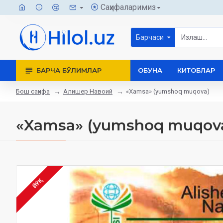
Саҳифаларимиз
Барчаси
БАРЧА БЎЛИМЛАР
ОБУНА
КИТОБЛАР
Бош саҳифа
Алишер Навоий
«Xamsa» (yumshoq muqova)
«Xamsa» (yumshoq muqov
ЙЎҚ