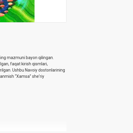
ing mazmuni bayon qilingan.
gan, faqat kirish qismlari,
rilgan. Ushbu Navoiy dostonlarining
oblanmish “Xamsa” sheʼriy