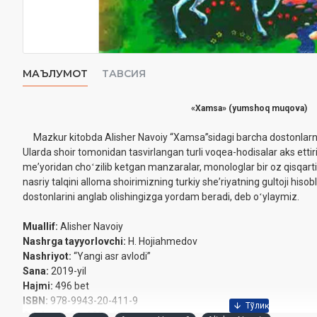
МАЪЛУМОТ
ТАВСИЯ
«Xamsa» (yumshoq muqova)
Mazkur kitobda Alisher Navoiy “Xamsa”sidagi barcha dostonlarn
Ularda shoir tomonidan tasvirlangan turli voqea-hodisalar aks ettiril
meʼyoridan choʻzilib ketgan manzaralar, monologlar bir oz qisqarti
nasriy talqini alloma shoirimizning turkiy sheʼriyatning gultoji his
dostonlarini anglab olishingizga yordam beradi, deb oʻylaymiz.
Muallif:
Alisher Navoiy
Nashrga tayyorlovchi:
H. Hojiahmedov
Nashriyot:
“Yangi asr avlodi”
Sana:
2019-yil
Hajmi:
496 bet
ISBN:
978-9943-20-411-9
Oʻlchami:
84x108 1/32