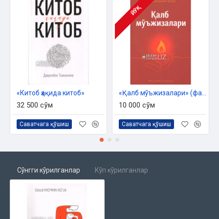
ЙЎҚ
«Китоб ҳақида китоб»
«Қалб мўъжизалари» (фалсафий рисола)
32 500 сўм
10 000 сўм
Саватчага қўшиш
Саватчага қўшиш
Сўнгги кўрилганлар
Кўп кўрилганлар