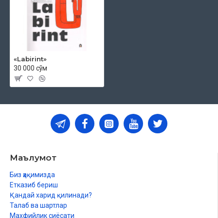
«Labirint»
30 000 сўм
Маълумот
Биз ҳақимизда
Етказиб бериш
Қандай харид қилинади?
Талаб ва шартлар
Махфийлик сиёсати