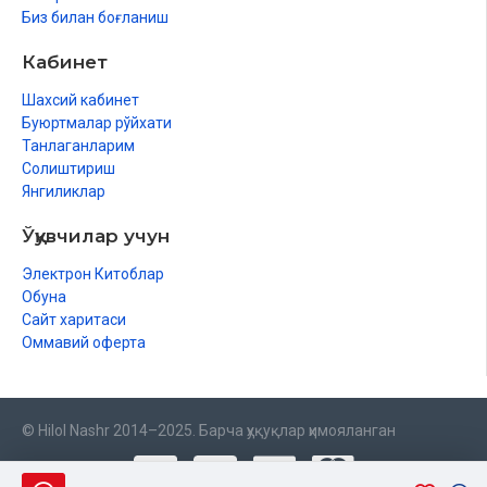
Биз билан боғланиш
Кабинет
Шахсий кабинет
Буюртмалар рўйхати
Танлаганларим
Солиштириш
Янгиликлар
Ўқувчилар учун
Электрон Китоблар
Обуна
Сайт харитаси
Оммавий оферта
© Hilol Nashr 2014–2025. Барча ҳуқуқлар ҳимояланган