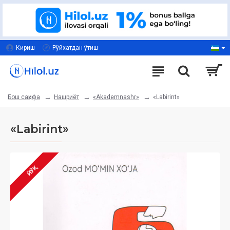
Кириш
Рўйхатдан ўтиш
Нашриёт
«Akademnashr»
«Labirint»
Бош саҳифа
«Labirint»
ЙЎҚ