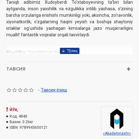
Taniqli adibimiz Xudoyberdi To'xtaboyevning ta'biri bilan
aytganda, inson yaxshilik va ezgulikka intilib yashasa, o'zining
barchа orzulariga erishishi mumkinligi yoki, aksinchа, zo'ravonlik,
xiyonatkorlik, o'zgalarning haqini yeyish va boshqa shaytoniy
istaklar og'ushida yashagan kimsalarga jazo muqarrarligini
muallif fantastik voqealar orqali tasvirlaydi.
Mualliflar:
Ozod Mo'min Xo'ja
Nashriyot:
«Akademnashr»
Sana:
2021 yil
ТАВСИЯ
Hajmi:
304 bet
ISBN:
978-9943-6501-2-1
O`lchami:
84×108 1/32
-
Тавсия ёзиш
Muqovasi:
yumshoq
Mundarija
ЙЎҚ
Код:
4840
So'zboshi
Вазни:
0.26кг
ISBN:
9789943650121
Vaqt tezligi
«Akademnashr»
Har kimning oʻz chin yori bor