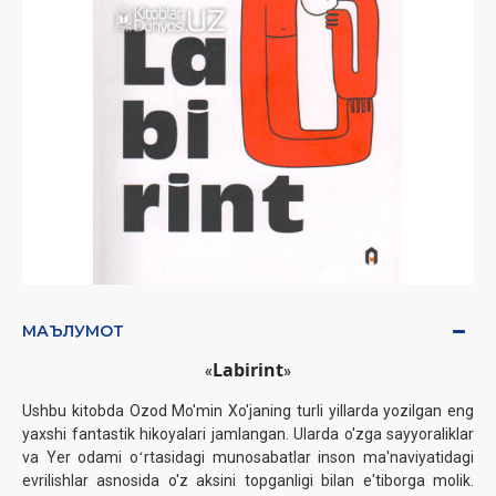
МАЪЛУМОТ
Labirint
«
»
Ushbu kitobda Ozod Mo'min Хo'janing turli yillarda yozilgan eng
yaxshi fantastik hikoyalari jamlangan. Ularda o'zga sayyoraliklar
va Yer odami oʻrtasidagi munosabatlar inson ma'naviyatidagi
evrilishlar asnosida o'z aksini topganligi bilan e'tiborga molik.