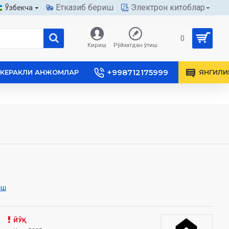
Етказиб бериш
Электрон китоблар
Ўзбекча
0
Кириш
Рўйхатдан ўтиш
+998712175999
КЕРАКЛИ АНЖОМЛАР
ЯНГИЛИ
иш
ЙЎҚ