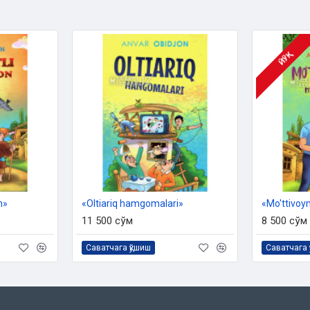
ЙЎҚ
n»
«Oltiariq hamgomalari»
«Mo'ttivoy
11 500 сўм
8 500 сўм
Саватчага қўшиш
Саватчага 