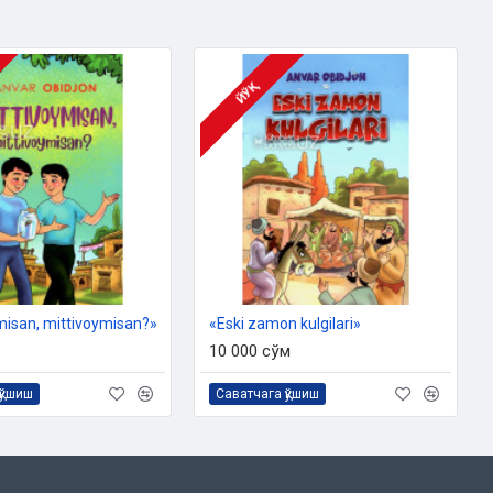
ЙЎҚ
misan, mittivoymisan?»
«Eski zamon kulgilari»
10 000 сўм
қўшиш
Саватчага қўшиш