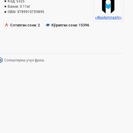
Код:
5325
Вазни:
0.11кг
ISBN:
9789910759895
«Akademnashr»
Сотилган сони: 2
Кўрилган сони: 15396
Солиштириш учун қўшиш