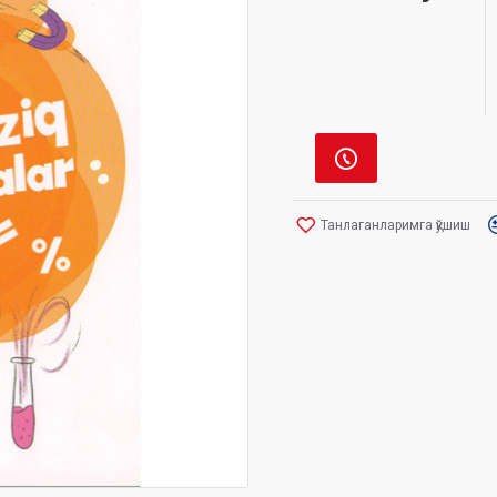
Танлаганларимга қўшиш