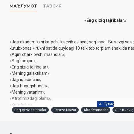
МАЪЛУМОТ
ТАВСИЯ
«Eng qiziq tajribalar»
«Jajji akademik»ni koʻpchilik sevib eslaydi, sogʻinadi. Bu sevgi va
kutubxonasi» rukni ostida quyidagi 10 ta kitob toʻplam shaklida na
«Aqini charxlovchi mashqlar»,
«Sogʻlomjon»,
«Eng qiziq tajribalar»,
«Mening galaktikam»,
«Jajji iqtisodchi»,
«Jajji huquqshunos»,
«Mening vatanim»,
«Atrofimizdagi olam»,
«Komikslar»,
Eng qiziq tajribalar
Feruza Nazar
Akademnashr
Энг қизиқ
«Texnoolam»
To'plab nashrga tayyorlovchi:
Feruza Nazar