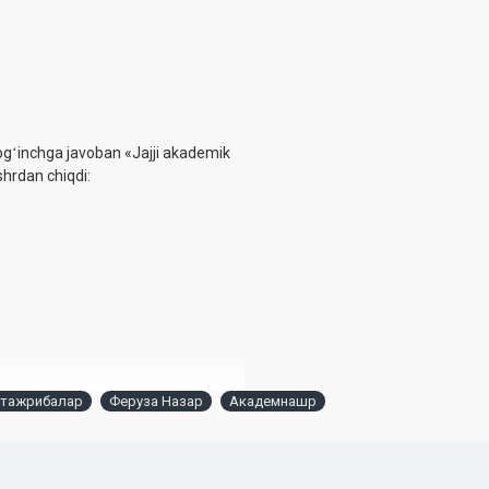
 sogʻinchga javoban «Jajji akademik
shrdan chiqdi:
 тажрибалар
Феруза Назар
Академнашр