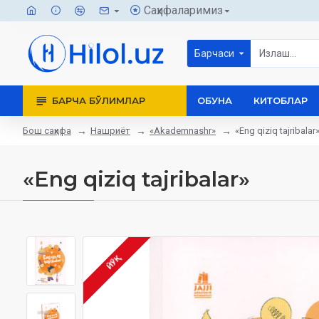
Саҳифаларимиз
Барчаси
БАРЧА БЎЛИМЛАР
ОБУНА
КИТОБЛАР
Бош саҳифа
Нашриёт
«Akademnashr»
«Eng qiziq tajribalar
«Eng qiziq tajribalar»
ЙЎҚ