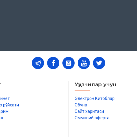
т
Ўқувчилар учун
бинет
Электрон Китоблар
р рўйхати
Обуна
арим
Сайт харитаси
иш
Оммавий оферта
р