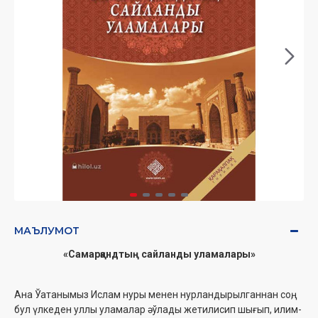
МАЪЛУМОТ
«Самарқандтың сайланды уламалары»
Ана Ўатанымыз Ислам нуры менен нурландырылганнан соң,
бул үлкеден уллы уламалар әўлады жетилисип шығып, илим-