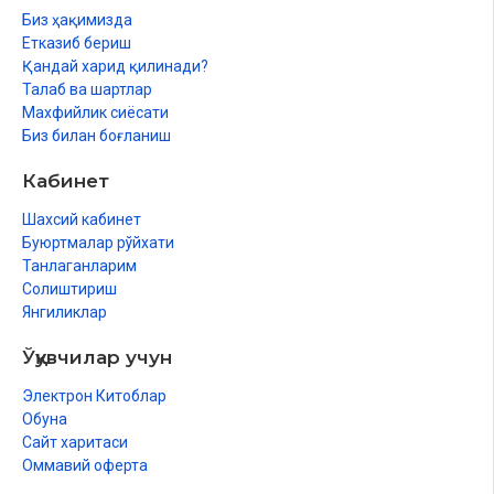
Сыпатлары
Биз ҳақимизда
Етказиб бериш
Шәкиртлери
Қандай харид қилинади?
Талаб ва шартлар
Китаплары
Махфийлик сиёсати
Тәфсир бойынша
Биз билан боғланиш
Хадис илими бойынша
Кабинет
Мусталаҳул ҳадис илими бойынша
Шахсий кабинет
Буюртмалар рўйхати
Ақоид илими бойынша
Танлаганларим
Солиштириш
Усулул фикх илими бойынша
Янгиликлар
Фикх илими бойынша
Ўқувчилар учун
Мийрас илими бойынша
Электрон Китоблар
Калам илими бойынша
Обуна
Сайт харитаси
Логика илими бойынша
Оммавий оферта
Тасаўўыф илими бойынша