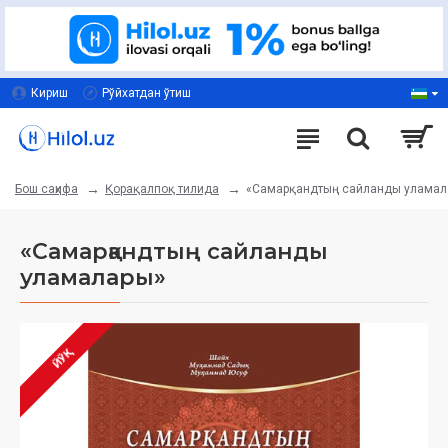
Кириш
Рўйхатдан ўтиш
Қорақалпоқ тилида
«Самарқандтың сайланды уламал
Бош саҳифа
«Самарқандтың сайланды
уламалары»
ЙЎҚ