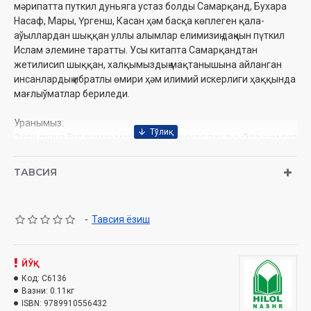
мәрипатта путкил дуньяга устаз болды Самарқанд, Бухара
Насаф, Мары, Үргенш, Касан ҳәм басқа көплеген қала-
аўыллардан шыққан уллы алымлар елимизиң даңқын пүткил
Ислам элемине таратты. Усы китапта Самарқандтан
жетилисип шыққан, халқымыздың мақтанышына айланган
инсанлардың ибратлы өмири ҳәм илимий искерлиги ҳаққында
мағлыўматлар бериледи.
Уранымыз:
Әхли сунна ўзл жәмәә мәзхабы негизинде пәк ақыйда ҳәм сап
Исламга умтылыў, Куран ҳәм сүннетти үйренип әмел етиў,
Исламый мәрипат таратыў, салафи солиҳ уллы
ТАВСИЯ
мужтаҳидлерге ериў, кеңпейиллик ҳәм бирәдарлық руўхын
таратыў, диний саўатсызлықты сапластырыў, карама-
қарсылық ҳәм ҳәр түрли ағымларға қарсы гүресиў,
-
Тавсия ёзиш
мутаассиблик ҳәм бидъат-хурофатларды жоқ етиў.
Муаллиф:
ЙЎҚ
Шайх Мухаммад Содиқ Муҳаммад Юсуф
Қарақалпақшаға аўдарған:
Код:
C6136
Шамсуддин Баҳауддинов
Вазни:
0.11кг
Нашриёт:
«Hilol-Nashr»
ISBN:
9789910556432
Сана:
2025 йил