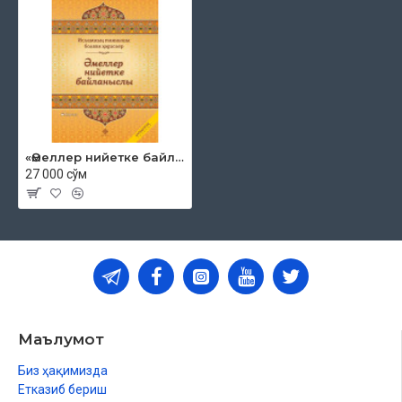
«Әмеллер нийетке байланыслы»
27 000 сўм
Маълумот
Биз ҳақимизда
Етказиб бериш