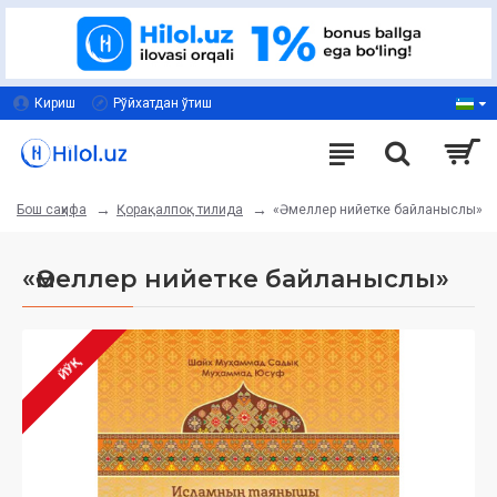
Кириш
Рўйхатдан ўтиш
Қорақалпоқ тилида
«Әмеллер нийетке байланыслы»
Бош саҳифа
«Әмеллер нийетке байланыслы»
ЙЎҚ