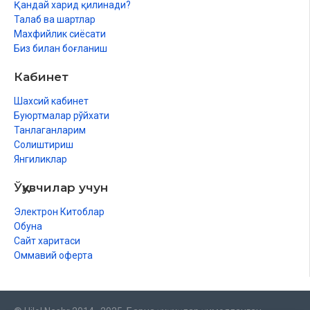
Қандай харид қилинади?
Талаб ва шартлар
Махфийлик сиёсати
Биз билан боғланиш
Кабинет
Шахсий кабинет
Буюртмалар рўйхати
Танлаганларим
Солиштириш
Янгиликлар
Ўқувчилар учун
Электрон Китоблар
Обуна
Сайт харитаси
Оммавий оферта