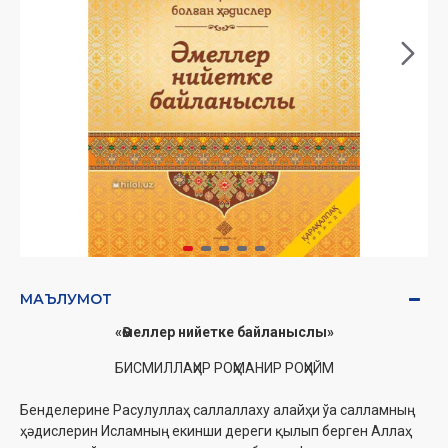
МАЪЛУМОТ
«
Әмеллер нийетке байланыслы
»
БИСМИЛЛАҲИР РОҲМАНИР РОҲИЙМ
Бенделерине Расулуллаҳ саллаллаху алайҳи ўа салламның
ҳәдислерин Исламның екинши дереги қылып берген Аллаҳ