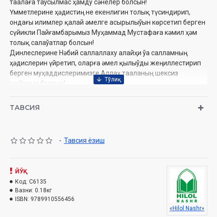
таалаға таўсылмас ҳамду сәнелер болсын!
Үмметлерине ҳәдистиң не екенлигин толық түсиндирип,
ондағы илимлер қалай әмелге асырылыўын көрсетип берген
сүйикли Пайғамбарымыз Муҳаммад Мустафаға кәмил ҳәм
толық салаўатлар болсын!
Динлеслерине Нәбий саллаллаху алайҳи ўа салламның
ҳәдислерин үйретип, оларға әмел қылыўды жеңиллестирип
берген муҳаддислеримизге Аллаҳ тааланың шексиз
мийрими болсын!
ТАВСИЯ
Муаллиф:
Шайх Мухаммад Содиқ Муҳаммад Юсуф
Қарақалпақшаға аўдарған:
Шамсуддин Баҳауддинов
Нашриёт:
«Hilol-Nashr»
-
Тавсия ёзиш
Сана:
2025 йил
Ҳажми:
200 бет
ISBN:
978-9910-556-45-6
Бичими:
ЙЎҚ
84×108 1/32‎
Ўлчами:
Код:
C6135
13x20
Вазни:
0.18кг
Муқоваси:
юмшоқ
ISBN:
9789910556456
«Hilol Nashr»