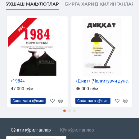
ЎХШАШ МАҲСУЛОТЛАР
БИРГА ХАРИД ҚИЛИНГАНЛАР
ЙЎҚ
«1984»
«Диққат» (Чалғитувчи дунёда муваффақият сирлари)
47 000 сўм
46 000 сўм
Саватчага қўшиш
Саватчага қўшиш
Сўнгги кўрилганлар
Кўп кўрилганлар