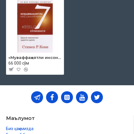
«Муваффақиятли инсонларнинг 7 кўникмаси»
66 000 сўм
Маълумот
Биз ҳақимизда