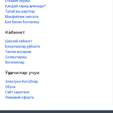
Етказиб бериш
Қандай харид қилинади?
Талаб ва шартлар
Махфийлик сиёсати
Биз билан боғланиш
Кабинет
Шахсий кабинет
Буюртмалар рўйхати
Танлаганларим
Солиштириш
Янгиликлар
Ўқувчилар учун
Электрон Китоблар
Обуна
Сайт харитаси
Оммавий оферта