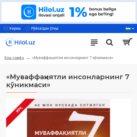
Кириш
Рўйхатдан ўтиш
«Муваффақиятли инсонларнинг 7 кўникмаси»
Бош саҳифа
«Муваффақиятли инсонларнинг 7
кўникмаси»
ЙЎҚ