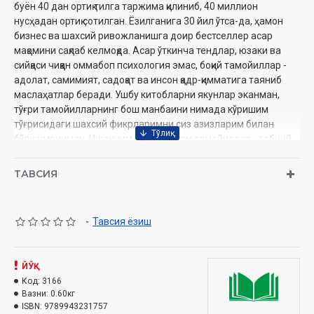
буён 40 дан ортиқ тилга таржима қилиниб, 40 миллион
нусҳадан ортиқ сотилган. Ёзилганига 30 йил ўтса-да, ҳамон
бизнес ва шахсий ривожланишга доир бестселлер асар
мақомини сақлаб келмоқда. Асар ўткинча тендлар, юзаки ва
сийқаси чиққан оммабоп психология эмас, боқий тамойиллар -
адолат, самимият, садоқат ва инсон қадр-қимматига таяниб
маслаҳатлар беради. Ушбу китобларни якунлар эканман,
тўғри тамойилларнинг бош манбаини нимада кўришим
тўғрисидаги шахсий фикрларимни сиз азизларим билан
бўлишмоқчиман. Ишончим комил, тўғри тамойиллар - табиий
қонунлардир. Шундай экан, уларнинг асл манбаи Яратган
Парвардигоридир. Парвардигор, шунингдек, виждонимиз
ТАВСИЯ
манбаи ҳамдир. Ушбу виждондан руҳланиб, умр кечирган
инсонлар ўз табиатини тўлдириш мақсадида ҳамиша ўсиб
боради. Виждонни оёқости қилганлар эса ҳайвон
-
Тавсия ёзиш
даражасидан кўтарила олмайди. Ишончим комил, инсон
табиатининг қонун ёки таълим билан забт этиб бўлмайдиган
қирралари мавжуд. Бу қирраларни олиш учун
ЙЎҚ
Парвардигорнинг қудратига муҳтожмиз. Инсон сифатида
Код:
3166
ўзимизни ўзимиз мукаммал қила олмаймиз. Тўғри
Вазни:
0.60кг
тамойилларга қанчалик мутаносиб бўлсак, мавжудлигимиз
ISBN:
9789943231757