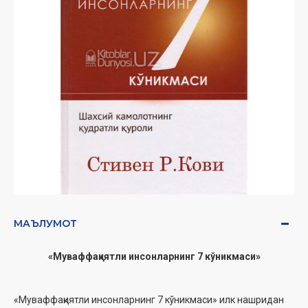
МАЪЛУМОТ
«Муваффақиятли инсонларнинг 7 кўникмаси»
«Муваффақиятли инсонларнинг 7 кўникмаси» илк нашридан