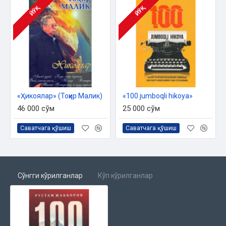
ЙЎҚ
ЙЎҚ
«Ҳикоялар» (Тоҳир Малик)
«100 jumboqli hikoya»
46 000 сўм
25 000 сўм
Саватчага қўшиш
Саватчага қўшиш
Сўнгги кўрилганлар
Кўп кўрилганлар