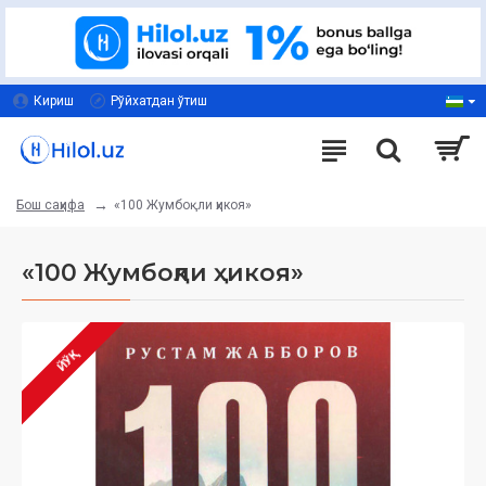
Кириш
Рўйхатдан ўтиш
«100 Жумбоқли ҳикоя»
Бош саҳифа
«100 Жумбоқли ҳикоя»
ЙЎҚ