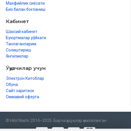
Махфийлик сиёсати
Биз билан боғланиш
Кабинет
Шахсий кабинет
Буюртмалар рўйхати
Танлаганларим
Солиштириш
Янгиликлар
Ўқувчилар учун
Электрон Китоблар
Обуна
Сайт харитаси
Оммавий оферта
© Hilol Nashr 2014–2025. Барча ҳуқуқлар ҳимояланган