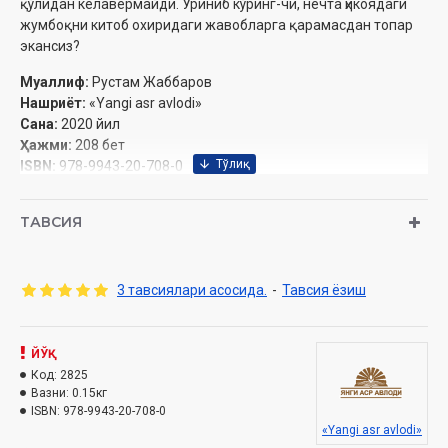
қўлидан келавермайди. Уриниб кўринг-чи, нечта ҳикоядаги
жумбоқни китоб охиридаги жавобларга қарамасдан топар
экансиз?
Муаллиф:
Рустам Жаббаров
Нашриёт:
«Yangi asr avlodi»
Сана:
2020 йил
Ҳажми:
208 бет
ISBN:
978-9943-20-708-0
Ўлчам:
84×108/32
Муқоваси:
қаттиқ
ТАВСИЯ
3 тавсиялари асосида.
-
Тавсия ёзиш
ЙЎҚ
Код:
2825
Вазни:
0.15кг
ISBN:
978-9943-20-708-0
«Yangi asr avlodi»