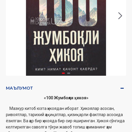
МАЪЛУМОТ
«100 Жумбоқли ҳикоя»
Мазкур китоб юзта ҳикоядан иборат. Ҳикоялар асосан,
ривоятлар, тарихий ҳақиқатлар, қизиқарли фактлар асосида
ёзилган. Ва ҳар бир ҳикояда бир сир яширинган. Ҳикоя сўнгида
келтирилган саволга тўғри жавоб топиш ҳамманинг ҳам