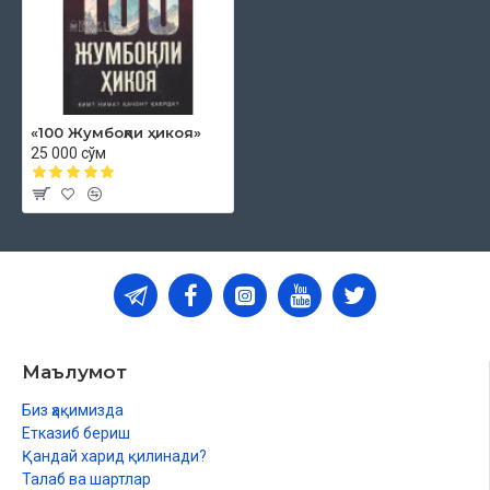
«100 Жумбоқли ҳикоя»
25 000 сўм
Маълумот
Биз ҳақимизда
Етказиб бериш
Қандай харид қилинади?
Талаб ва шартлар