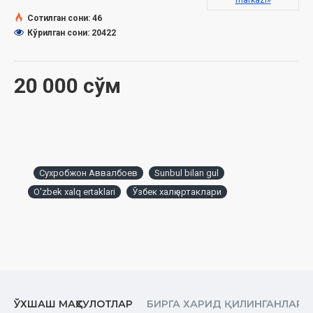
markazi»
Сотилган сони: 46
Кўрилган сони: 20422
20 000 сўм
Сухробжон Аввалбоев
Sunbul bilan gul
O'zbek xalq ertaklari
Ўзбек халқ эртаклари
ЎХШАШ МАҲСУЛОТЛАР
БИРГА ХАРИД ҚИЛИНГАНЛАР