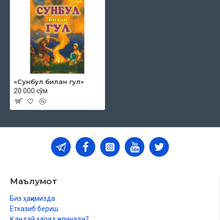
«Сунбул билан гул»
20 000 сўм
Маълумот
Биз ҳақимизда
Етказиб бериш
Қандай харид қилинади?