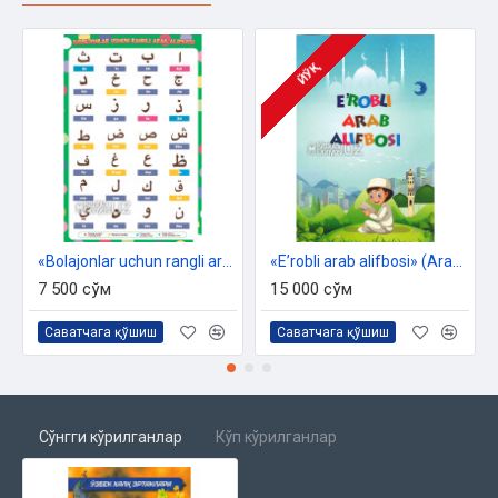
ЙЎҚ
«Bolajonlar uchun rangli arab alifbosi» A3 (plakat)
«Eʼrobli arab alifbosi» (Arab alifbosi va yozuv daftari)
7 500 сўм
15 000 сўм
Саватчага қўшиш
Саватчага қўшиш
Сўнгги кўрилганлар
Кўп кўрилганлар