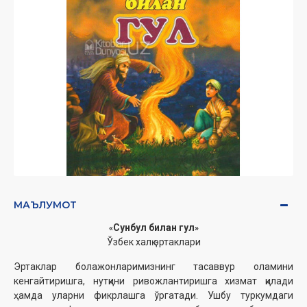
МАЪЛУМОТ
Сунбул билан гул
«
»
Ўзбек халқ эртаклари
Эртаклар болажонларимизнинг тасаввур оламини
кенгайтиришга, нутқини ривожлантиришга хизмат қилади
ҳамда уларни фикрлашга ўргатади. Ушбу туркумдаги