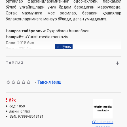
эртаклар фарзандларимизнинг одоб-ахлоқли, баркамол
бўлиб улғайишлари учун ёрдам берадиган мавзуларда.
Эртак мазмунига мос расмлар, безакли ҳошиялар
болажонларимизга манзур бўлади, деган умиддамиз.
Нашрга тайёрловчи:
Сухробжон Аввалбоев
Нашриёт:
«Yurist-media markazi»
Сана:
2018‎ йил
Ҳажми:
320 бет‎
Ўлчами:
94x108 1/16
ISBN:
978-9943-5131-8-1
ТАВСИЯ
Муқоваси:
юмшоқ
-
Тавсия ёзиш
ЙЎҚ
Код:
1059
Вазни:
0.18кг
ISBN:
9789943513181
«Yurist-media