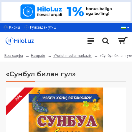
Кириш
Рўйхатдан ўтиш
Нашриёт
«Yurist-media markazi»
«Сунбул билан гул
Бош саҳифа
«Сунбул билан гул»
ЙЎҚ