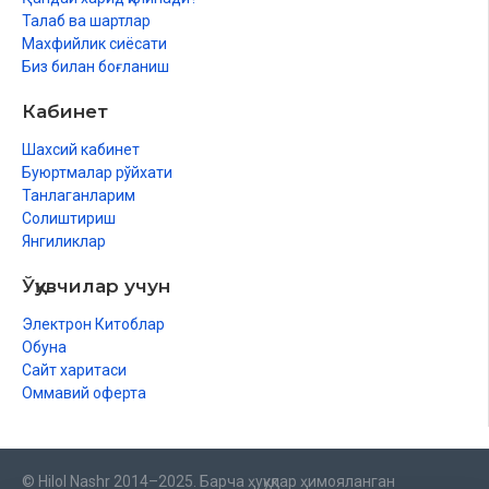
Талаб ва шартлар
Махфийлик сиёсати
Биз билан боғланиш
Кабинет
Шахсий кабинет
Буюртмалар рўйхати
Танлаганларим
Солиштириш
Янгиликлар
Ўқувчилар учун
Электрон Китоблар
Обуна
Сайт харитаси
Оммавий оферта
© Hilol Nashr 2014–2025. Барча ҳуқуқлар ҳимояланган