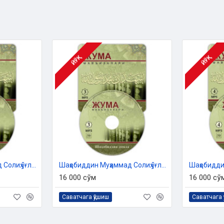
ЙЎҚ
ЙЎҚ
Шаҳобиддин Муҳаммад Солиҳ ўғли - «Жума мавъизалари» 2-диск (МР3)
Шаҳобиддин Муҳаммад Солиҳ ўғли - «Жума мавъизалари» 3-диск (МР3)
16 000 сўм
16 000 сў
Саватчага қўшиш
Саватчага 