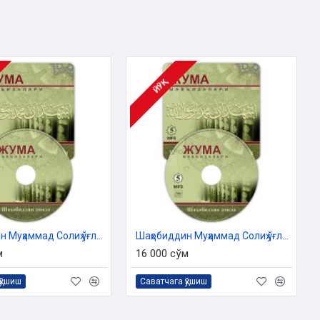
ЙЎҚ
Шаҳобиддин Муҳаммад Солиҳ ўғли - «Жума мавъизалари» 4-диск (МР3)
Шаҳобиддин Муҳаммад Солиҳ ўғли - «Жума мавъизалари» 5-диск (МР3)
м
16 000 сўм
қўшиш
Саватчага қўшиш