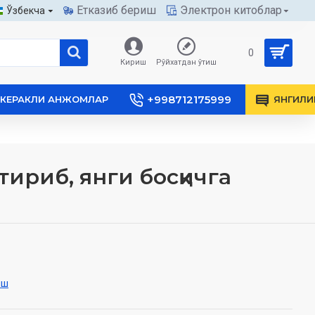
Етказиб бериш
Электрон китоблар
Ўзбекча
0
Кириш
Рўйхатдан ўтиш
+998712175999
КЕРАКЛИ АНЖОМЛАР
ЯНГИЛИ
тириб, янги босқичга
иш