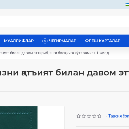
МУАЛЛИФЛАР
ЧЕГИРМАЛАР
ФЛЕШ КАРТАЛАР
ъият билан давом эттириб, янги босқичга кўтарамиз» 1-жилд
зни қатъият билан давом эт
-
Тавсия ёз