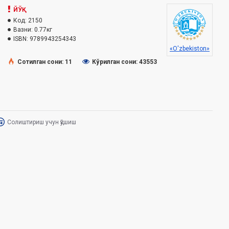
ЙЎҚ
Код:
2150
Вазни:
0.77кг
ISBN:
9789943254343
«O'zbekiston»
Сотилган сони: 11
Кўрилган сони: 43553
Солиштириш учун қўшиш