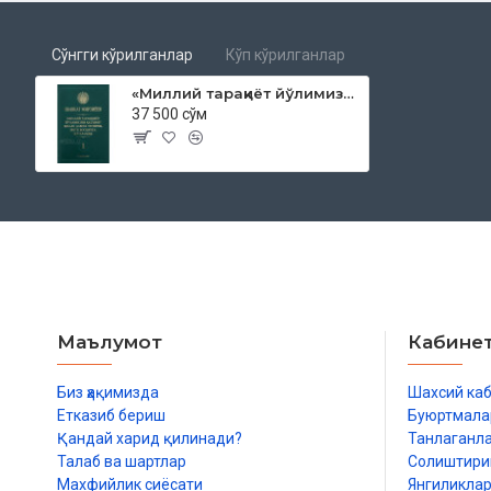
Сўнгги кўрилганлар
Кўп кўрилганлар
«Миллий тараққиёт йўлимизни қатъият билан давом эттириб, янги босқичга кўтарамиз» 1-жилд
37 500 сўм
Маълумот
Кабине
Биз ҳақимизда
Шахсий ка
Етказиб бериш
Буюртмала
Қандай харид қилинади?
Танлаганл
Талаб ва шартлар
Солиштир
Махфийлик сиёсати
Янгиликла