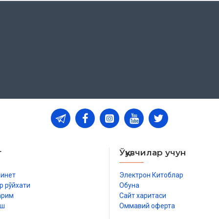
т
Ўқувчилар учун
бинет
Электрон Китоблар
р рўйхати
Обуна
арим
Сайт харитаси
иш
Оммавий оферта
р