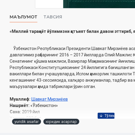
МАЪЛУМОТ
ТАВСИЯ
«Миллий тараққиёт йўлимизни қатъият билан давом эттириб, 
Ўзбекистон Республикаси Президенти Шавкат Мирзиёев ас
давлатимиз раҳбарининг 2016 – 2017 йилларда Олий Мажлис 
Сенатининг қўшма мажлиси, Вазирлар Маҳкамасининг йиғили
Республикаси Конститутциясининг 24 йиллигига бағишланган 
вакиллари билан учрашувларда, Ислом ҳамкорлик ташкилоти 
кенгашининг 43-сессиясида, халқаро анжуманлар, тадбир ва 
маърузалари ҳамда табриклари ўрин олган.
Муаллиф:
Шавкат Мирзиёев
Нашриёт:
«Ўзбекистон»
Сана:
2019 йил
Ҳажми:
592 бет
yuridik asarlar
юридик асарлар
ISBN:
978-9943-25-434-3
Ўлчами:
60×90 1/16‎