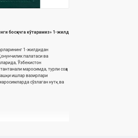
янги босқичга кўтарамиз» 1-жилд
арларининг 1-жилдидан
Қонунчилик палатаси ва
шларида, Ўзбекистон
тантанали маросимда, турли соҳа
Ташқи ишлар вазирлари
маросимларда сўзлаган нутқ ва