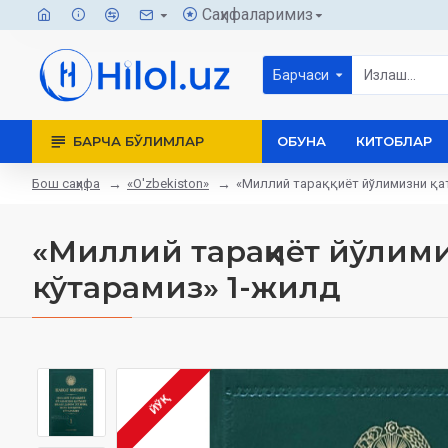
Саҳифаларимиз
Барчаси
БАРЧА БЎЛИМЛАР
ОБУНА
КИТОБЛАР
Бош саҳифа
«O'zbekiston»
«Миллий тараққиёт йўлимизни қат
«Миллий тараққиёт йўлими
кўтарамиз» 1-жилд
ЙЎҚ