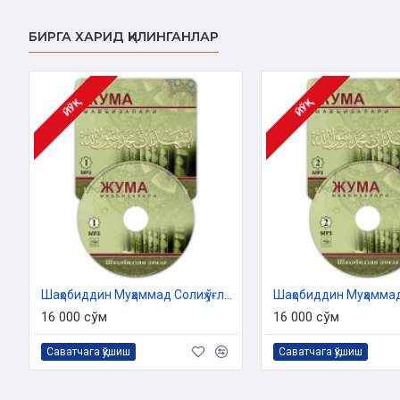
Муқоваси:
қаттиқ
БИРГА ХАРИД ҚИЛИНГАНЛАР
ЙЎҚ
ЙЎҚ
Шаҳобиддин Муҳаммад Солиҳ ўғли - «Жума мавъизалари» 1-диск (МР3)
16 000 сўм
16 000 сўм
Саватчага қўшиш
Саватчага қўшиш