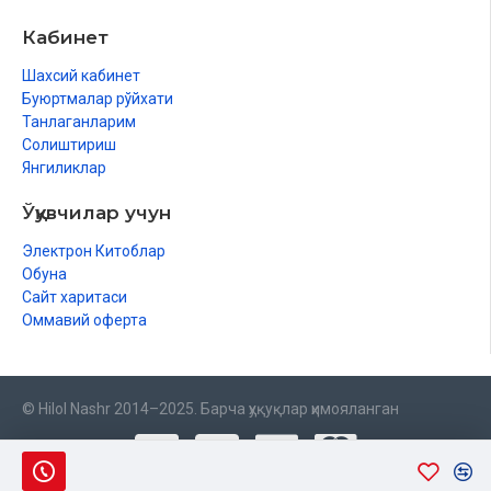
Кабинет
Шахсий кабинет
Буюртмалар рўйхати
Танлаганларим
Солиштириш
Янгиликлар
Ўқувчилар учун
Электрон Китоблар
Обуна
Сайт харитаси
Оммавий оферта
© Hilol Nashr 2014–2025. Барча ҳуқуқлар ҳимояланган