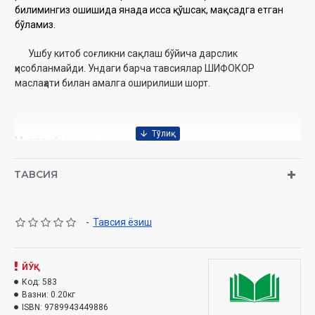
билимингиз ошишида янада ҳисса қўшсак, мақсадга етган
бўламиз.
Ушбу китоб соғликни сақлаш бўйича дарслик
ҳисобланмайди. Ундаги барча тавсиялар ШИФОКОР
маслаҳати билан амалга оширилиши шорт.
Муаллиф:
Сатторов Абдуқодир Нурмуҳаммад ўғли
Номи:
‎“Турли дардларга турли шифолар-1” ‎
ТАВСИЯ
Нашриёт:
«Adabiyot uchqunlari» нашриёти
Сана:
2016
-
Тавсия ёзиш
Ҳажми:
112 бет
ISBN:
978-9943-449-88-6
ЙЎҚ
Код:
583
Ўлчами:
84x108 1/32
Вазни:
0.20кг
ISBN:
9789943449886