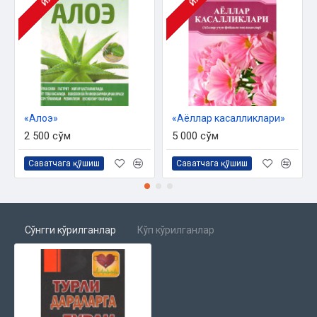
ЙЎҚ
ЙЎҚ
‎«Алоэ»
«Аёллар касалликлари»
2 500 сўм
5 000 сўм
Саватчага қўшиш
Саватчага қўшиш
Сўнгги кўрилганлар
Кўп кўрилганлар