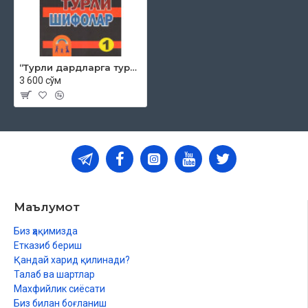
‎“Турли дардларга турли шифолар-1” ‎
3 600 сўм
Маълумот
Биз ҳақимизда
Етказиб бериш
Қандай харид қилинади?
Талаб ва шартлар
Махфийлик сиёсати
Биз билан боғланиш