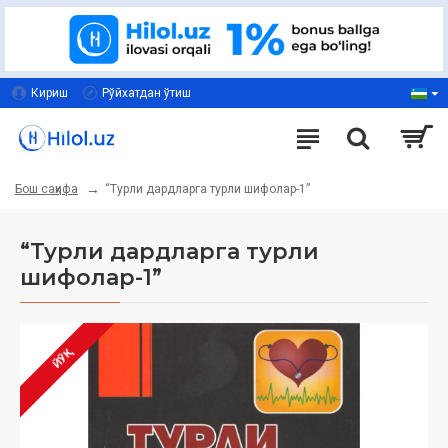
Кириш
Рўйхатдан ўтиш
‎“Турли дардларга турли шифолар-1” ‎
Бош саҳифа
‎“Турли дардларга турли
шифолар-1” ‎
ЙЎҚ