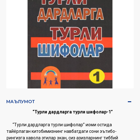
МАЪЛУМОТ
‎“Турли дардларга турли шифолар-1”
“Турли дардларга турли шифолар” иоми остида
тайёрлаган китобимизнинг навбатдаги сони эътибо-
рингизга хавола этилар экан, сиз азизларнинг тиббий