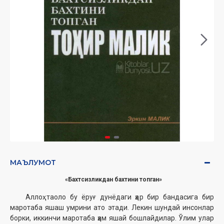
МАЪЛУМОТ
«Бахтсизликдан бахтини топган»
Аллоҳ таоло бу ёруғ дунёдаги ҳар бир бандасига бир
маротаба яшаш умрини ато этади. Лекин шундай инсонлар
борки, иккинчи маротаба ҳам яшай бошлайдилар. Ўлим улар