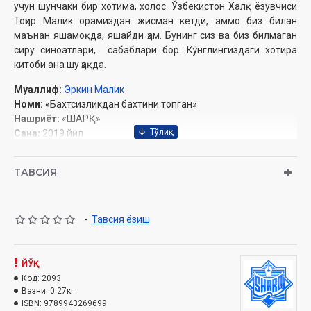
учун шунчаки бир хотима, холос. Ўзбекистон Халқ ёзувчиси
Тоҳир Малик орамиздан жисман кетди, аммо биз билан
маънан яшамоқда, яшайди ҳам. Бунинг сиз ва биз билмаган
сиру синоатлари, сабаблари бор. Кўнглингиздаги хотира
китоби ана шу ҳақда.
Муаллиф:
Эркин Малик
Номи:
«Бахтсизликдан бахтини топган»
Нашриёт:
«ШАРҚ»
Сана:
2019 йил
Ҳажми:
160 бет
ISBN:
978-9943-26-969-9
ТАВСИЯ
Ўлчами:
84х108 1/32
Муқоваси:
қаттиқ
Мундарижа
-
Тавсия ёзиш
Наманган ва ўш сафарлари олдидан
Тоҳир Малик
Давон йўли
ЙЎҚ
Икки халқнинг суюмли фарзанди
Код:
2093
Бахцизлик аслида бахтдир
Вазни:
0.27кг
Ўшдан салом айтмоқчи бўлганим
ISBN:
9789943269699