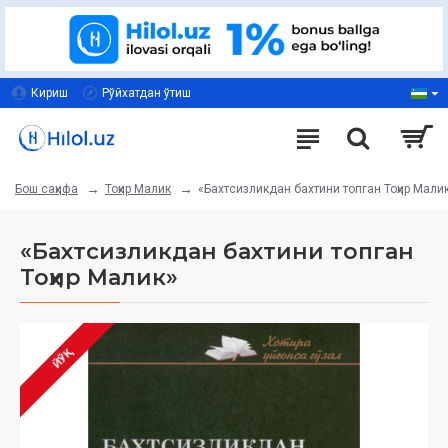
Кириш
Рўйхатдан ўтиш
Тоҳир Малик
«Бахтсизликдан бахтини топган Тоҳир Мали
Бош саҳифа
«Бахтсизликдан бахтини топган
Тоҳир Малик»
ЙЎҚ