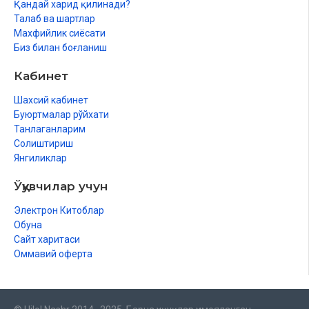
Қандай харид қилинади?
Одамийлик оламига сафа
Талаб ва шартлар
Махфийлик сиёсати
Биз билан боғланиш
Кабинет
Шахсий кабинет
Буюртмалар рўйхати
Танлаганларим
Солиштириш
Янгиликлар
Ўқувчилар учун
Электрон Китоблар
Обуна
Сайт харитаси
Оммавий оферта