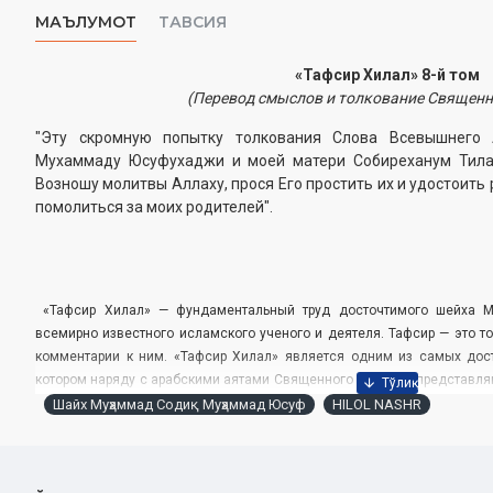
МАЪЛУМОТ
ТАВСИЯ
«Тафсир Хилал» 8-й том
(Перевод смыслов и толкование Священн
"Эту скромную попытку толкования Слова Всевышнего
Мухаммаду Юсуфухаджи и моей матери Собиреханум Тилак
Возношу молитвы Аллаху, прося Его простить их и удостоить
помолиться за моих родителей".
«Тафсир Хилал» — фундаментальный труд досточтимого шейха 
всемирно известного исламского ученого и деятеля. ­Тафсир — это т
комментарии к ним. «Тафсир Хилал» является одним из самых дос
котором наряду с арабскими аятами Священного Куръана, представляю
их толкование на русском языке. Книга, написанная на ­простом, до
Шайх Муҳаммад Содиқ Муҳаммад Юсуф
HILOL NASHR
языке, стала возрождением славной ­традиции муфассиров Мавара
Аллаха. В настоящий том включены суры «Намл», «Касас», «Анкабут», 
«Сабаъ».