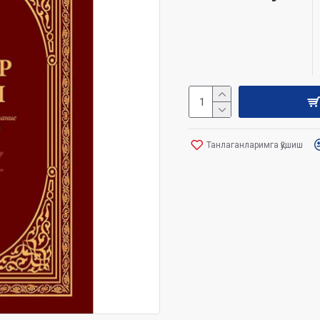
Танлаганларимга қўшиш