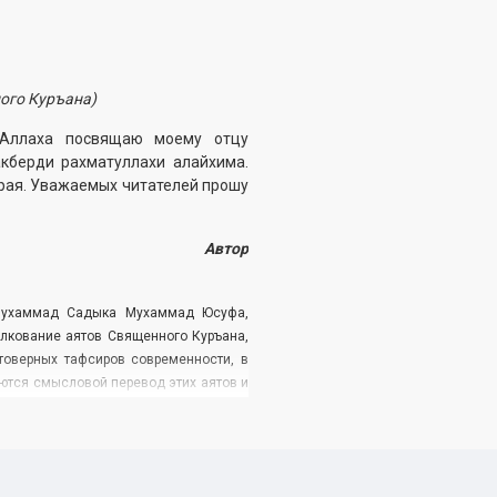
ого Куръана)
 Аллаха посвящаю моему отцу
берди рахматуллахи алайхима.
 рая. Уважаемых читателей прошу
Автор
Мухаммад ­Садыка Мухаммад Юсуфа,
олкование аятов Священного Куръана,
товерных тафсиров современности, в
тся смысловой ­перевод этих аятов и
ступном для широкого круга читателей
уннахра распространять свет Слова
«Рум», «Лукман», «Саджда», «Ахзаб» и