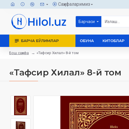
Саҳифаларимиз
Барчаси
БАРЧА БЎЛИМЛАР
ОБУНА
КИТОБЛАР
Бош саҳифа
«Тафсир Хилал» 8-й том
«Тафсир Хилал» 8-й том