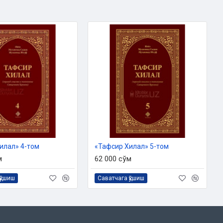
илал» 4-том
«Тафсир Хилал» 5-том
м
62 000 сўм
қўшиш
Саватчага қўшиш