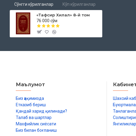
Кабинете Министров Республики Узбекистан.
Сўнгги кўрилганлар
Кўп кўрилганлар
«Тафсир Хилал» 8-й том
ОГЛАВЛЕНИЕ
76 000 сўм
Сура «ФАТИР»
Сура «ЙА СИИН»
Сура «СОФФААТ»
Сура «СОД»
Сура «ЗУМАР»
Сура «ГОФИР»
Сура «ФУССИЛАТ»
Сура «ШУУРО»
Сура «ЗУХРУФ»
Маълумот
Кабине
Биз ҳақимизда
Шахсий ка
Етказиб бериш
Буюртмала
Қандай харид қилинади?
Танлаганл
Талаб ва шартлар
Солиштир
Махфийлик сиёсати
Янгиликла
Биз билан боғланиш