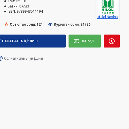
Код:
C2118
Вазни:
0.65кг
ISBN:
9789943511194
«Hilol Nashr»
Сотилган сони: 124
Кўрилган сони: 84726
САВАТЧАГА ҚЎШИШ
ХАРИД
Солиштириш учун қўшиш