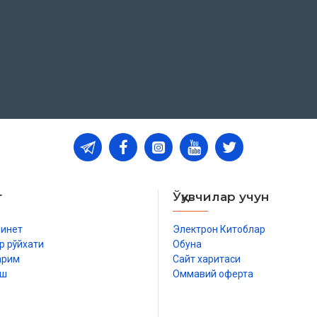
т
Ўқувчилар учун
бинет
Электрон Китоблар
р рўйхати
Обуна
арим
Сайт харитаси
иш
Оммавий оферта
р