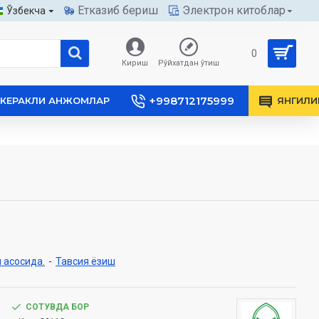
Етказиб бериш
Электрон китоблар
Ўзбекча
0
Кириш
Рўйхатдан ўтиш
+998712175999
КЕРАКЛИ АНЖОМЛАР
ЯНГИЛИ
 асосида.
-
Тавсия ёзиш
СОТУВДА БОР