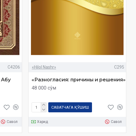
C4206
«Hilol Nashr»
C295
 Абу
«Разногласия: причины и решения»
48 000 сўм
САВАТЧАГА ҚЎШИШ
Савол
Харид
Савол