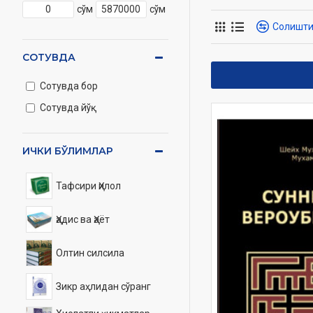
Ҳилол», «Бахтиёр оил
сўм
сўм
китобларга ёзилган 
Солишт
СОТУВДА
Сотувда бор
Сотувда йўқ
ИЧКИ БЎЛИМЛАР
Тафсири Ҳилол
Ҳадис ва Ҳаёт
Олтин силсила
Зикр аҳлидан сўранг