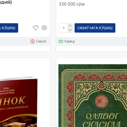
идий)
336 000 сўм
А ҚЎШИШ
САВАТЧАГА ҚЎШИШ
Савол
Харид