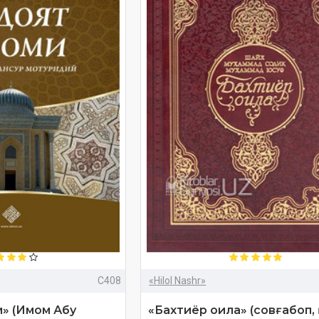
C408
«Hilol Nashr»
» (Имом Абу
«Бахтиёр оила» (совғабоп,