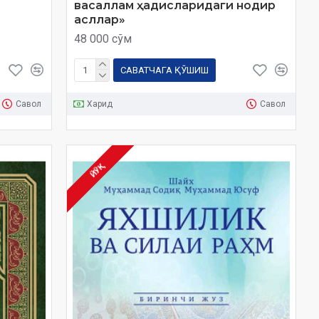
васаллам ҳадисларидаги нодир
асллар»
48 000 сўм
САВАТЧАГА ҚЎШИШ
Савол
Харид
Савол
ЙЎҚ