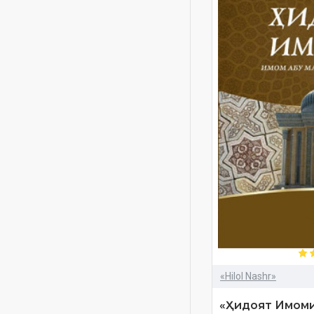
Kirgiz
Kniga o namaze
Muhammad Sodiq
Muxammad
Naqshbandiya
Nubuvvat va risolat
Ochiq xat
Olamlarga rahmat
payg'ambar
Oltin silsila
Palkerlik
Qarz va unga bogʻliq
masalalar
«Hilol Nashr»
Qirg'iz
«Ҳидоят Имоми
Qoraqalpoqcha