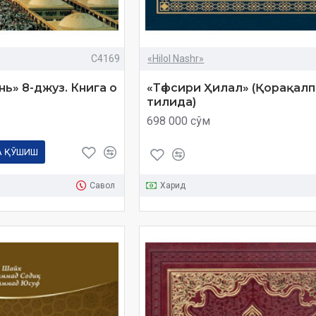
C4169
«Hilol Nashr»
ь» 8-джуз. Книга о
«Тәфсири Ҳилал» (Қорақал
тилида)
698 000 сўм
А ҚЎШИШ
Савол
Харид