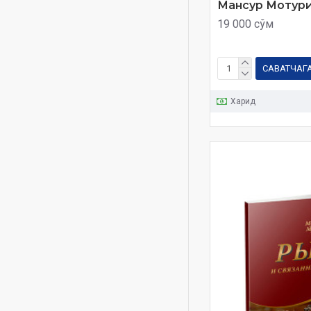
Мансур Мотур
Qur'on va sunnatdagi ilmiy
19 000 сўм
mo'jizalar
Qurʼoni Karim va oʻzbek
tilidagi maʼnolar tarjimasi
САВАТЧАГ
sovgʻabop nashri
Харид
Rasul hadislaridagi nodir
asllar
Roshid xalifalar Hadis va
hayot 21-22-juzlar
Rus baxtiyor oila
Rus ixtiloflar sabablar
yechimlar
Rus iymon
Sahihi Muslim
Samarqandning sara
ulamolari