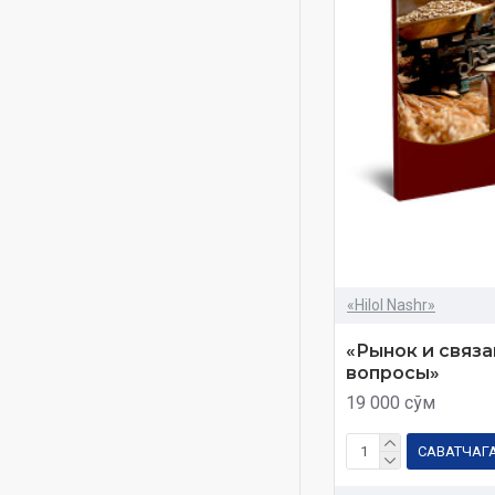
Samarqandtың saylandы
ulamalarы
Sap tәbiyat dini
Shayx Muhammad Sodiq
Muhammad Yusuf
Shayx Muxammad Sodiq
Muhammad Yusuf
Sovg'abop qutida
Sunani Abu Dovud
Sunnitskiye veroubejdeniya
«Hilol Nashr»
Sәyyid Mubashshir Taraziy
Tafsir Hilol
«Рынок и связа
вопросы»
Tafsir hilal
19 000 сўм
Tafsiri Hilol 30-juz
Tafsiri hilol
САВАТЧАГ
Tasavvuf haqida tasavvur