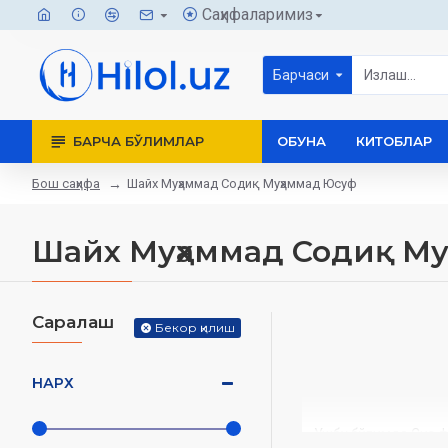
Саҳифаларимиз
Барчаси
БАРЧА БЎЛИМЛАР
ОБУНА
КИТОБЛАР
Бош саҳифа
Шайх Муҳаммад Содиқ Муҳаммад Юсуф
Шайх Муҳаммад Содиқ М
Саралаш
Бекор қилиш
НАРХ
Ушбу бўлимда Сиз фа