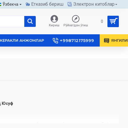
Етказиб бериш
Электрон китоблар
Ўзбекча
0
Кириш
Рўйхатдан ўтиш
+998712175999
КЕРАКЛИ АНЖОМЛАР
ЯНГИЛИ
д Юсуф
аламларига мансуб асарларни кўришингиз мумкин. «Тафсири