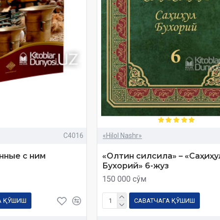
C4016
«Hilol Nashr»
нные с ним
«Олтин силсила» – «Саҳиҳу
Бухорий» 6-жуз
150 000 сўм
А ҚЎШИШ
САВАТЧАГА ҚЎШИШ