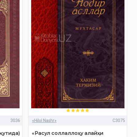
3036
«Hilol Nashr»
C3075
 қутида)
«Расул соллаллоҳу алайҳи