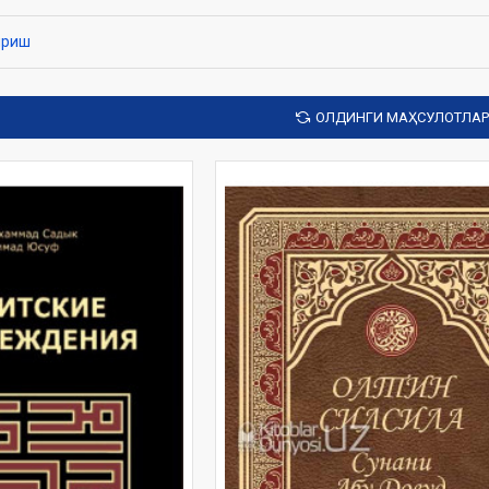
а», «Ижтимоий одоблар», «Одоблар хазинаси» ва яна 100 дан зиёд Ҳ
фикр ва мулоҳазаларни ушбу бўлимда кўришингиз мумкин
ириш
ОЛДИНГИ МАҲСУЛОТЛАР