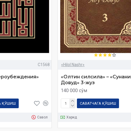
C1568
«Hilol Nashr»
ероубеждения»
«Олтин силсила» – «Сунани
Довуд» 3-жуз
140 000 сўм
А ҚЎШИШ
САВАТЧАГА ҚЎШИШ
Савол
Харид