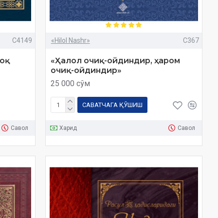
C4149
«Hilol Nashr»
C367
поқ
«Ҳалол очиқ-ойдиндир, ҳаром
очиқ-ойдиндир»
25 000 сўм
САВАТЧАГА ҚЎШИШ
Савол
Харид
Савол