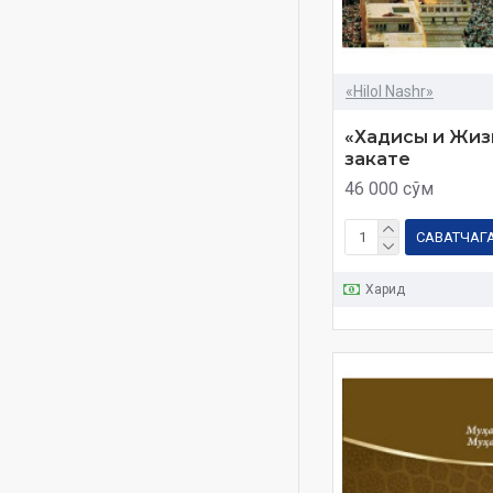
Bazar hom ogan tiyisli
mәseleler
Buxoriy
«Hilol Nashr»
Faqih imomlar ixtilofida
«Хадисы и Жизн
hadisi sharifning oʻrni
закате
HILOL NASHR
46 000 сўм
Halol ochiq-oydindir
САВАТЧАГ
Hazrat
Hidoyat imomi
Харид
Imom Buxoriy
Islom shariatida meros ilmi
Islom tarixi
Isrof
Ixtiloflar: sabablar
Keksalarni e'zozlash