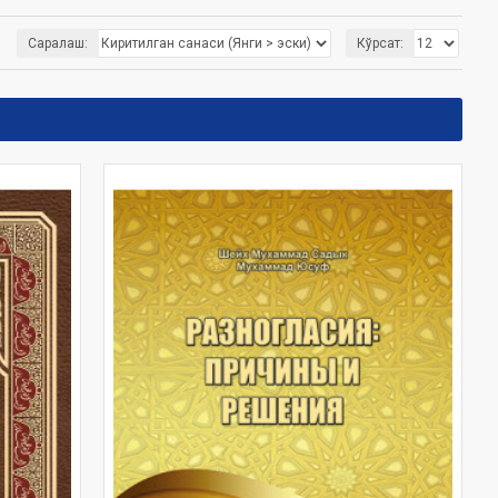
азратимизнинг китоблари, улар ҳақида маълумотлар,
Саралаш:
Кўрсат: