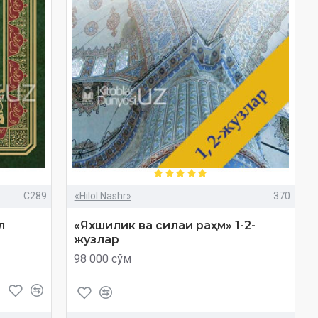
C289
«Hilol Nashr»
370
л
«Яхшилик ва силаи раҳм» 1-2-
жузлар
98 000 сўм