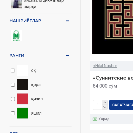
Хислатли ҳикматлар
шарҳи
Одоблар хазийнаси
НАШРИЁТЛАР
Кифоя
Руҳий тарбия
РАНГИ
Рус тилидаги
китоблар
«Hilol Nashr»
оқ
Қорақалпоқ тилида
«Суннитские в
қора
84 000 сўм
Бошқалари
қизил
САВАТЧАГ
яшил
Харид