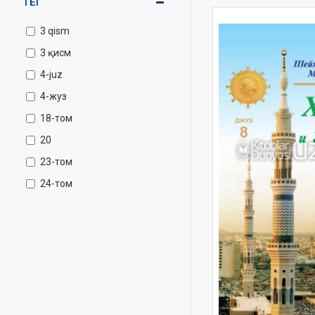
ТЕГ
3 qism
3 қисм
4-juz
4-жуз
18-том
20
23-том
24-том
30
32-juz
105 ta kitob
105 та китоб
Amallar niyatga bogʻliqdir
Anbiyolar qissasi