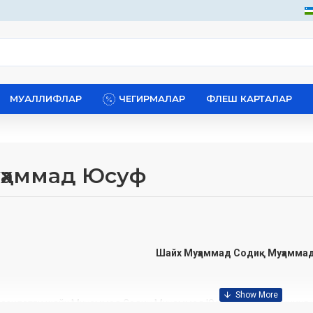
МУАЛЛИФЛАР
ЧЕГИРМАЛАР
ФЛЕШ КАРТАЛАР
уҳаммад Юсуф
Шайх Муҳаммад Содиқ Муҳамма
зилатли шайх Муҳаммад Содиқ Муҳаммад Юсуф ҳазратларининг қ