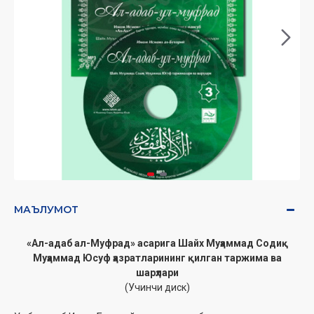
МАЪЛУМОТ
«Ал-адаб ал-Муфрад» асарига Шайх Муҳаммад Содиқ
Муҳаммад Юсуф ҳазратларининг қилган таржима ва
шарҳлари
(Учинчи диск)