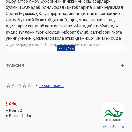
Ушбу китоб Имом Бухорийнинг иккинчи бош асарлари
бўлмиш «Ал-адаб Ал-Муфрад» китобларига Шайх Муҳаммад
Содиқ Муҳаммад Юсуф ҳазратларининг қилган шарҳларидир.
Имом Бухорий бу китобда одоб-аҳлоқ масалаларига оид
ҳадисларни саралаб келтирганлар. «Ал-адаб ал-Муфрад»
аудио тўплами тўрт қисмдан иборат бўлиб, эътиборингизга
унинг учинчи қисмини хавола этмоқдамиз. Учинчи қисмда
одоб-аҳлоққа оид 346 та ҳадис шарҳи келтирилади.
Муаллиф:
Имом Бухорий
Суҳандон:
Шайх Муҳаммад Содиқ Муҳаммад Юсуф
ТАВСИЯ
Нашриёт:
«Hilol-Studio» МЧЖ
Сана:
2008
Ҳажми:
714 дақиқа
-
Тавсия ёзиш
Ўзбекистон Республикаси Вазирлар Маҳкамаси ҳузуридаги
ЙЎҚ
Дин ишлари қўмитанинг тавсияси ила нашр этилган
Код:
72
Вазни:
0.15кг
«Hilol Studio»
Ушбу аудио дискда қуйидаги мавзудаги ҳадислар билан