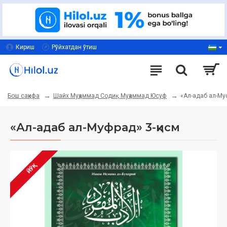
Кириш
Рўйхатдан ўтиш
Шайх Муҳаммад Содиқ Муҳаммад Юсуф
«Ал-адаб ал-Му
Бош саҳифа
«Ал-адаб ал-Муфрад» 3-қисм
ЙЎҚ