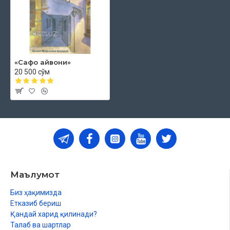
«Сафо айвони»
20 500 сўм
Маълумот
Биз ҳақимизда
Етказиб бериш
Қандай харид қилинади?
Талаб ва шартлар