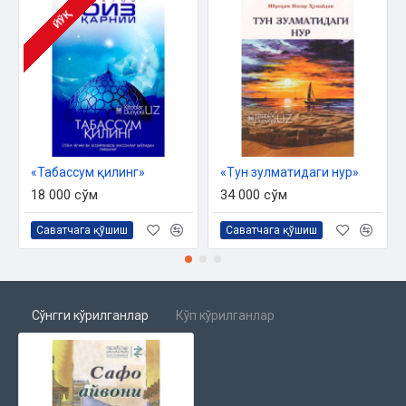
ЙЎҚ
«Табассум қилинг»
«Тун зулматидаги нур»
18 000 сўм
34 000 сўм
Саватчага қўшиш
Саватчага қўшиш
Сўнгги кўрилганлар
Кўп кўрилганлар