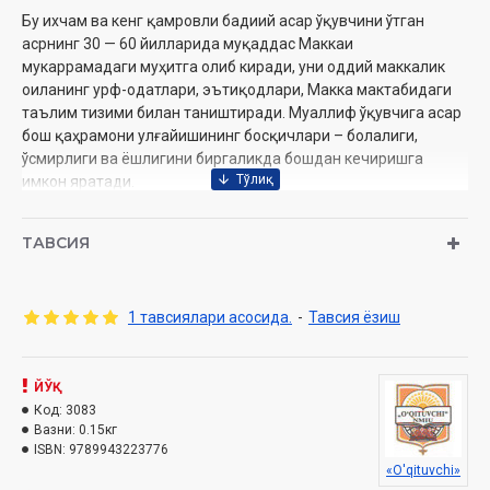
Бу ихчам ва кенг қамровли бадиий асар ўқувчини ўтган
асрнинг 30 — 60 йилларида муқаддас Маккаи
мукаррамадаги муҳитга олиб киради, уни оддий маккалик
оиланинг урф-одатлари, эътиқодлари, Макка мактабидаги
таълим тизими билан таништиради. Муаллиф ўқувчига асар
бош қаҳрамони улғайишининг босқичлари – болалиги,
ўсмирлиги ва ёшлигини биргаликда бошдан кечиришга
имкон яратади.
Ҳамза Муҳаммад Буқарийнинг «Сафо айвони» («Сақифат ас-
ТАВСИЯ
Сафа») романи 1983 йил Ар-Риёддаги «ар-Рифаи»
нашриётида чоп этилган биринчи нашри асосида ўзбек
тилига таржима қилинди
1 тавсиялари асосида.
-
Тавсия ёзиш
Муаллиф:
Ҳамза Муҳаммад Буқарий
Арабчадан таржимон:
Муртазо Сайдумаров
ЙЎҚ
Нашриёт:
«O'qituvchi»
Код:
3083
Сана:
2019 йил
Вазни:
0.15кг
Ҳажми:
168 бет
ISBN:
9789943223776
ISBN:
978-9943-22-377-6
«O'qituvchi»