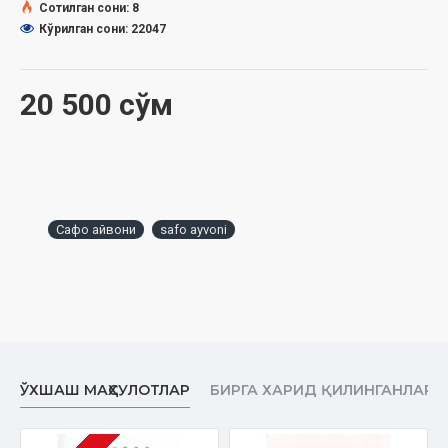
Ўлчами:
84х108 1/32
Сотилган сони: 8
Муқоваси:
юмшоқ
Кўрилган сони: 22047
20 500 сўм
Сафо айвони
safo ayvoni
ЎХШАШ МАҲСУЛОТЛАР
БИРГА ХАРИД ҚИЛИНГАНЛАР