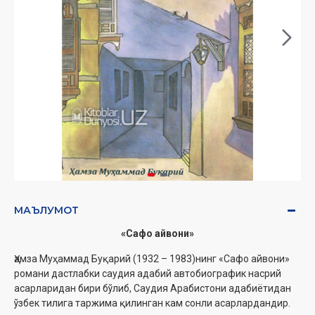
МАЪЛУМОТ
«Сафо айвони»
Ҳамза Муҳаммад Буқарий (1932 – 1983)нинг «Сафо айвони»
романи дастлабки саудия адабий автобиографик насрий
асарларидан бири бўлиб, Саудия Арабистони адабиётидан
ўзбек тилига таржима қилинган кам сонли асарлардандир.