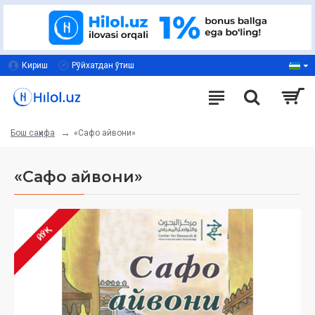
Кириш
Рўйхатдан ўтиш
«Сафо айвони»
Бош саҳифа
«Сафо айвони»
ЙЎҚ