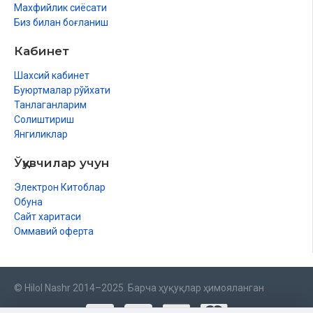
Махфийлик сиёсати
Биз билан боғланиш
Кабинет
Шахсий кабинет
Буюртмалар рўйхати
Танлаганларим
Солиштириш
Янгиликлар
Ўқувчилар учун
Электрон Китоблар
Обуна
Сайт харитаси
Оммавий оферта
© Hilol Nashr 2014–2025. Барча ҳуқуқлар ҳимояланган