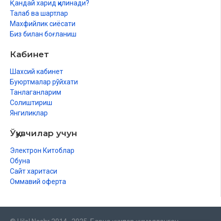
Қандай харид қилинади?
Талаб ва шартлар
Махфийлик сиёсати
Биз билан боғланиш
Кабинет
Шахсий кабинет
Буюртмалар рўйхати
Танлаганларим
Солиштириш
Янгиликлар
Ўқувчилар учун
Электрон Китоблар
Обуна
Сайт харитаси
Оммавий оферта