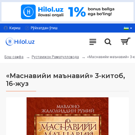
Кириш
Рўйхатдан ўтиш
Рустамжон Раҳматуллоҳзода
«Маснавийи маънавий» 3-ки
Бош саҳифа
«Маснавийи маънавий» 3-китоб,
16-жуз