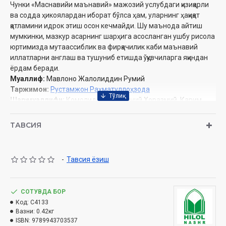
Чунки «Маснавийи маънавий» мажозий услубдаги қизиқарли
ва содда ҳикоялардан иборат бўлса ҳам, уларнинг ҳақиқат
қатламини идрок этиш осон кечмайди. Шу маънода айтиш
мумкинки, мазкур асарнинг шарҳига асосланган ушбу рисола
юртимизда мутаассиблик ва фирқачилик каби маънавий
иллатларни англаш ва тушуниб етишда ўқувчиларга яқиндан
ёрдам беради.
Муаллиф:
Мавлоно Жалолиддин Румий
Таржимон:
Рустамжон Раҳматуллоҳзода
Шарҳ муаллифи:
Комолиддин Ҳусайний Хоразмий, Карим
Замоний
Нашриёт:
«Hilol-nashr» нашриёт-матбааси
ТАВСИЯ
Ҳажми:
288 бет
Сана:
2022 йил
ISBN:
978-9943-9131-1-0
-
Тавсия ёзиш
Ўлчами:
60×90 1/16
Муқоваси:
қаттиқ
СОТУВДА БОР
Ўзбекистон Республикаси Вазирлар Маҳкамаси ҳузуридаги
Код:
C4133
Дин ишлари бўйича қўмитанинг 2022 йилдаги 6675-сонли
Вазни:
0.42кг
хулосаси асосида тайёрланди.
ISBN:
9789943703537