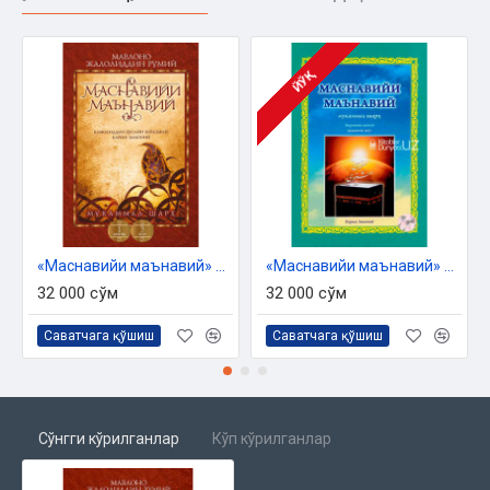
ЙЎҚ
«Маснавийи маънавий» 1-китоб, 3-жуз
«Маснавийи маънавий» 1-китоб, 2-жуз
32 000 сўм
32 000 сўм
Саватчага қўшиш
Саватчага қўшиш
Сўнгги кўрилганлар
Кўп кўрилганлар