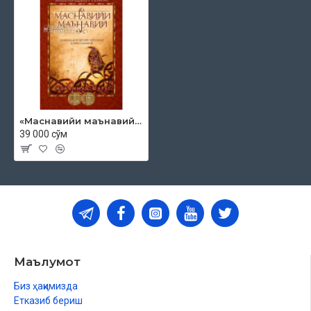
«Маснавийи маънавий» 3-китоб, 16-жуз
39 000 сўм
Маълумот
Биз ҳақимизда
Етказиб бериш