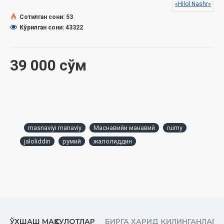
«Hilol Nashr»
Сотилган сони: 53
Кўрилган сони: 43322
39 000 сўм
masnaviyi manaviy
Маснавийи манавий
ruimy
jaloliddin
румий
жалолиддин
ЎХШАШ МАҲСУЛОТЛАР
БИРГА ХАРИД ҚИЛИНГАНЛАР