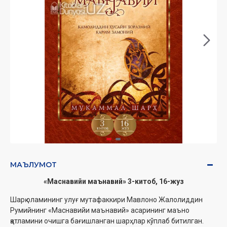
МАЪЛУМОТ
«Маснавийи маънавий» 3-китоб, 16-жуз
Шарқ оламининг улуғ мутафаккири Мавлоно Жалолиддин
Румийнинг «Маснавийи маънавий» асарининг маъно
қатламини очишга бағишланган шарҳлар кўплаб битилган.