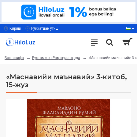
Кириш
Рўйхатдан ўтиш
Рустамжон Раҳматуллоҳзода
«Маснавийи маънавий» 3-ки
Бош саҳифа
«Маснавийи маънавий» 3-китоб,
15-жуз