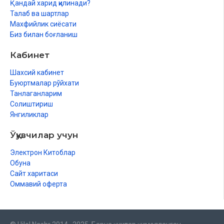
Қандай харид қилинади?
Талаб ва шартлар
Махфийлик сиёсати
Биз билан боғланиш
Кабинет
Шахсий кабинет
Буюртмалар рўйхати
Танлаганларим
Солиштириш
Янгиликлар
Ўқувчилар учун
Электрон Китоблар
Обуна
Сайт харитаси
Оммавий оферта