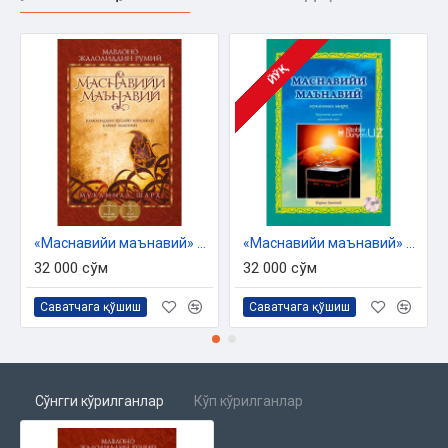
ЙЎҚ
«Маснавийи маънавий» 1-китоб, 3-жуз
«Маснавийи маънавий» 1-китоб, 2-жуз
32 000 сўм
32 000 сўм
Саватчага қўшиш
Саватчага қўшиш
Сўнгги кўрилганлар
Кўп кўрилганлар