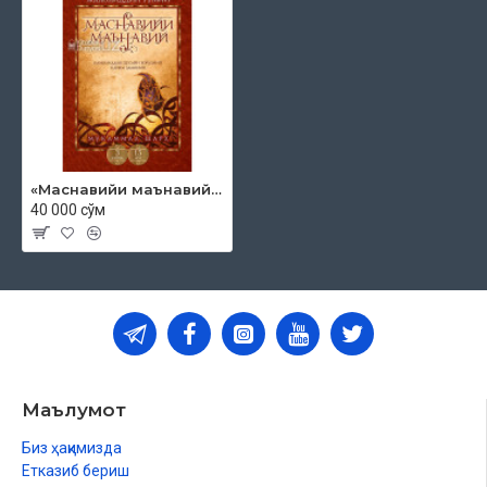
«Маснавийи маънавий» 3-китоб, 15-жуз
40 000 сўм
Маълумот
Биз ҳақимизда
Етказиб бериш