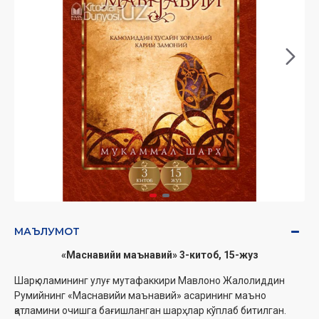
МАЪЛУМОТ
«Маснавийи маънавий» 3-китоб, 15-жуз
Шарқ оламининг улуғ мутафаккири Мавлоно Жалолиддин
Румийнинг «Маснавийи маънавий» асарининг маъно
қатламини очишга бағишланган шарҳлар кўплаб битилган.