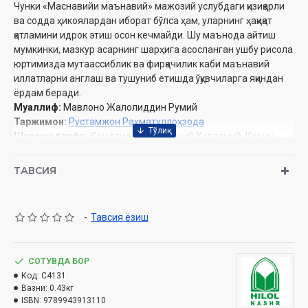
Чунки «Маснавийи маънавий» мажозий услубдаги қизиқарли
ва содда ҳикоялардан иборат бўлса ҳам, уларнинг ҳақиқат
қатламини идрок этиш осон кечмайди. Шу маънода айтиш
мумкинки, мазкур асарнинг шарҳига асосланган ушбу рисола
юртимизда мутаассиблик ва фирқачилик каби маънавий
иллатларни англаш ва тушуниб етишда ўқувчиларга яқиндан
ёрдам беради.
Муаллиф:
Мавлоно Жалолиддин Румий
Таржимон:
Рустамжон Раҳматуллоҳзода
Шарҳ муаллифи:
Комолиддин Ҳусайний Хоразмий, Карим
Замоний
Нашриёт:
«Hilol-nashr» нашриёт-матбааси
ТАВСИЯ
Ҳажми:
296 бет
Сана:
2022 йил
ISBN:
978-9943-9131-1-0
-
Тавсия ёзиш
Ўлчами:
60×90 1/16
Муқоваси:
қаттиқ
СОТУВДА БОР
Ўзбекистон Республикаси Вазирлар Маҳкамаси ҳузуридаги
Код:
C4131
Дин ишлари бўйича қўмитанинг 2022 йилдаги 6674-сонли
Вазни:
0.43кг
хулосаси асосида тайёрланди.
ISBN:
9789943913110