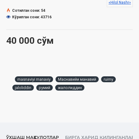
«Hilol Nashr»
Сотилган сони: 54
Кўрилган сони: 43716
40 000 сўм
masnaviyi manaviy
Маснавийи манавий
ruimy
jaloliddin
румий
жалолиддин
ЎХШАШ МАҲСУЛОТЛАР
БИРГА ХАРИД ҚИЛИНГАНЛАР