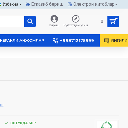
Етказиб бериш
Электрон китоблар
Ўзбекча
0
Кириш
Рўйхатдан ўтиш
+998712175999
КЕРАКЛИ АНЖОМЛАР
ЯНГИЛИ
иш
СОТУВДА БОР