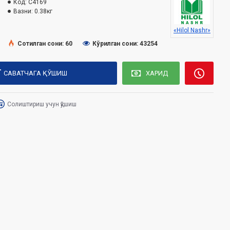
Код:
C4169
Вазни:
0.38кг
«Hilol Nashr»
Сотилган сони: 60
Кўрилган сони: 43254
САВАТЧАГА ҚЎШИШ
ХАРИД
Солиштириш учун қўшиш