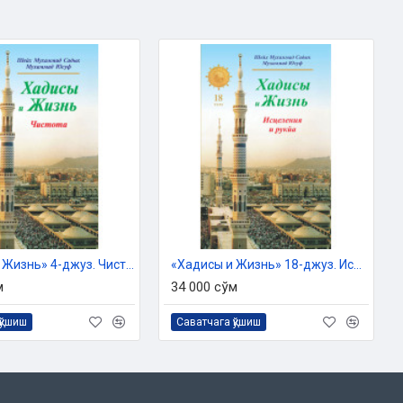
«Хадисы и Жизнь» 4-джуз. Чистота
«Хадисы и Жизнь» 18-джуз. Исцеления и рукя
м
34 000 сўм
қўшиш
Саватчага қўшиш