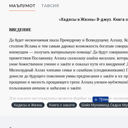
МАЪЛУМОТ
ТАВСИЯ
«Хадисы и Жизнь» 8-джуз. Книга о
ВВЕДЕНИЕ
Да будет нескончаемая хвала Премудрому и Всеведущему Аллаху, К
столпом Ислама и тем самым даровал возможность богатым совер
неимущим — получать материальную помощь!
Да будут совершенн
приветствия Посланнику Аллаха
саллаллаху алайхи васаллам
, котор
умме
божественное учение о закāте и показал пути его внедрения!
Милосердный Аллах членами семьи и
сахабами
(сподвижниками) 
донесли до будущего поколения уммы предписания о закāте и их п
прощение и милость прощающего грехи Аллаха
улемам-муджтахи
пользования
аятами
и
хадисами
о закāте.
Для каждого мусульманина является
фардом
знать нужные сведения 
Ислама, и следовать им.
Очередной восьмой
джуз
книги из серии 
Хадисы и Жизнь
Книга о закате
Шейх Мухаммад ­Садык М
именно этому столпу Ислама. Я надеюсь, что вы, мои дорогие чита
многие интересующие вас вопросы.
В следующих далее страницах 
почему в Исламе закāт был сделан третьим столпом.
А также вы см