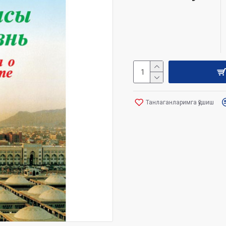
Танлаганларимга қўшиш