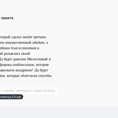
 закате
оторый сделал
закāт
третьим
шать имущественный
ибадат
, а
ейшие благословления и
ый разъяснил своей
Да будет доволен Милостивый и
Пророка
алайхиссалам
, которые
равильное внедрение!
Да будет
дам
, которые облегчили способы
о закāте, третьем из пяти столпов
«Хадисы и жизнь» посвящается
ухаммад Юсуф
тели, сможете найти ответы на
волею Аллаха вы сможете понять,
ожете получить подробные сведения