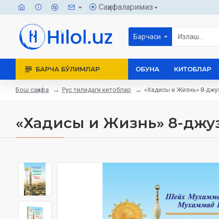
Саҳифаларимиз
Барчаси
БАРЧА БЎЛИМЛАР
ОБУНА
КИТОБЛАР
Бош саҳифа
Рус тилидаги китоблар
«Хадисы и Жизнь» 8-джуз
«Хадисы и Жизнь» 8-джуз