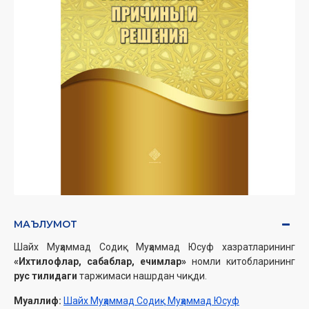
МАЪЛУМОТ
Шайх Муҳаммад Содиқ Муҳаммад Юсуф хазратларининг
«Ихтилофлар, сабаблар, ечимлар»
номли китобларининг
рус тилидаги
таржимаси нашрдан чиқди.
Муаллиф:
Шайх Муҳаммад Содиқ Муҳаммад Юсуф