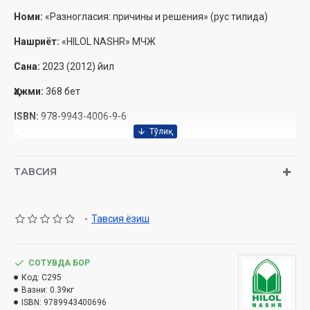
Номи:
«Разногласия: причины и решения» (рус тилида)
Нашриёт:
«HILOL NASHR» МЧЖ
Сана:
2023 (2012) йил
Ҳажми:
368 бет
ISBN:
978-9943-4006-9-6
Ўлчами:
84×108 1/32
Муқоваси:
Қаттиқ
ТАВСИЯ
Содержание книги «Разногласия: причины и решения»
Предисловие ко второму изданию
-
Тавсия ёзиш
Предисловие
Взгляд в прошлое
СОТУВДА БОР
Когда и как возникли нынешние разногласия
Код:
C295
Начало разгара разногласий
Вазни:
0.39кг
Виды разногласий и расколов
ISBN:
9789943400696