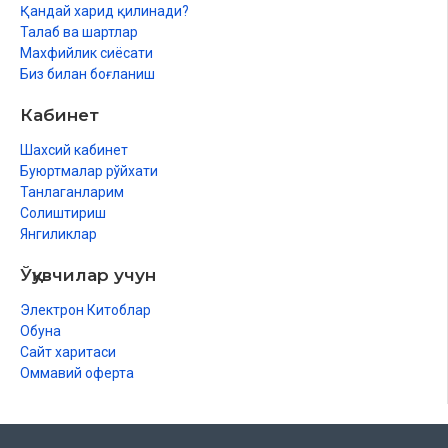
Қандай харид қилинади?
Талаб ва шартлар
Махфийлик сиёсати
Биз билан боғланиш
Кабинет
Шахсий кабинет
Буюртмалар рўйхати
Танлаганларим
Солиштириш
Янгиликлар
Ўқувчилар учун
Электрон Китоблар
Обуна
Сайт харитаси
Оммавий оферта