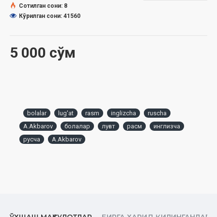
Сотилган сони: 8
Кўрилган сони: 41560
5 000 сўм
bolalar
lug'at
rasm
inglizcha
ruscha
A.Akbarov
болалар
луғат
расм
инглизча
русча
A.Akbarov