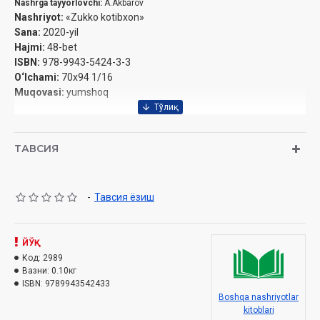
Nashrga tayyorlovchi:
A.Akbarov
Nashriyot:
«Zukko kotibxon»
Sana:
2020-yil
Hajmi:
48-bet
ISBN:
978-9943-5424-3-3
O‘lchami:
70x94 1/16
Muqovasi:
yumshoq
ТАВСИЯ
-
Тавсия ёзиш
ЙЎҚ
Код:
2989
Вазни:
0.10кг
ISBN:
9789943542433
Boshqa nashriyotlar
kitoblari