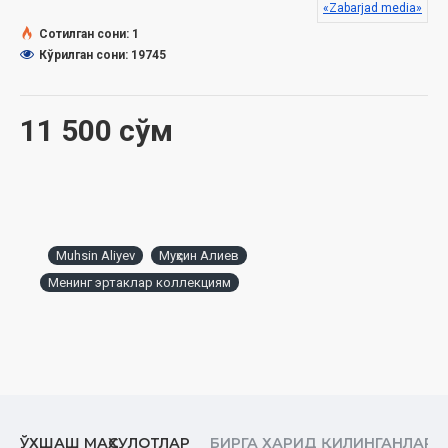
«Zabarjad media»
Сотилган сони: 1
Кўрилган сони: 19745
11 500 сўм
Muhsin Aliyev
Муҳсин Алиев
Менинг эртаклар коллекциям
ЎХШАШ МАҲСУЛОТЛАР
БИРГА ХАРИД ҚИЛИНГАНЛАР