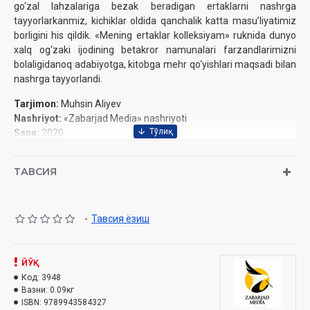
go‘zal lahzalariga bezak beradigan ertaklarni nashrga
tayyorlarkanmiz
, kichiklar oldida qanchalik katta
masuʼliyatimiz
borligini his qildik. «Mening ertaklar kolleksiyam» ruknida dunyo
xalq og‘zaki ijodining betakror namunalari farzandlarimizni
bolaligidanoq
adabiyotga, kitobga mehr qo‘yishlari maqsadi bilan
nashrga tayyorlandi.
Tarjimon:
Muhsin Aliyev
Nashriyot:
«Zabarjad Media» nashriyoti
Sana:
2020
Hajmi:
80 bet
ISBN:
978-9943-5843-2-7‎
ТАВСИЯ
O‘lchami:
70×90 1/16‎
Muqovasi:
yumshoq
-
Тавсия ёзиш
ЙЎҚ
Код:
3948
Вазни:
0.09кг
ISBN:
9789943584327