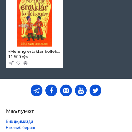
«Mening ertaklar kolleksiyam»‎ (Ozar xalq ertaklari)
11 500 сўм
Маълумот
Биз ҳақимизда
Етказиб бериш