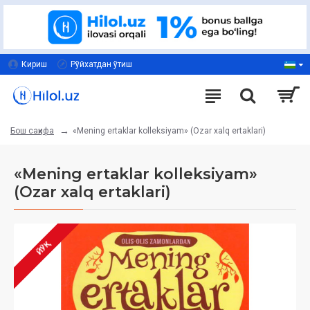
Кириш
Рўйхатдан ўтиш
«Mening ertaklar kolleksiyam»‎ (Ozar xalq ertaklari)
Бош саҳифа
«Mening ertaklar kolleksiyam»‎
(Ozar xalq ertaklari)
ЙЎҚ