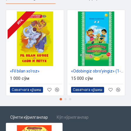
ЙЎҚ
«Fil bilan xo‘roz»‎
«Odobingiz obro‘yingiz» (1-kitob)
1 000 сўм
15 000 сўм
Саватчага қўшиш
Саватчага қўшиш
Сўнгги кўрилганлар
Кўп кўрилганлар