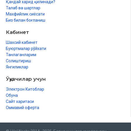
Қандай харид қилинади?
Талаб ва шартлар
Махфийлик сиёсати
Биз билан боғланиш
Кабинет
Шахсий кабинет
Буюртмалар рўйхати
Танлаганларим
Солиштириш
Янгиликлар
Ўқувчилар учун
Электрон Китоблар
Обуна
Сайт харитаси
Оммавий оферта