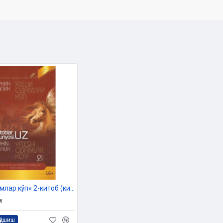
«Яхши одамлар кўп» 2-китоб (кирилл ва лотин алифбосида)
м
қўшиш