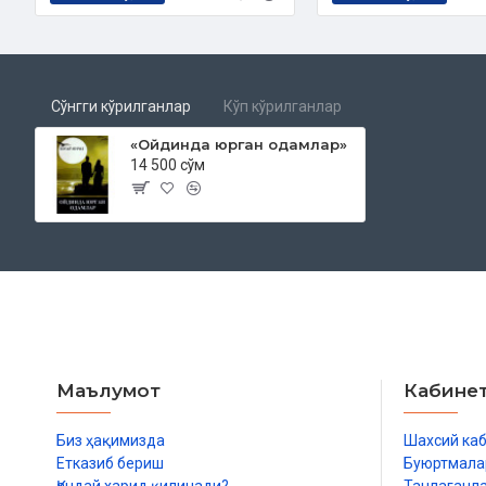
Сўнгги кўрилганлар
Кўп кўрилганлар
«Ойдинда юрган одамлар»
14 500 сўм
Маълумот
Кабине
Биз ҳақимизда
Шахсий ка
Етказиб бериш
Буюртмала