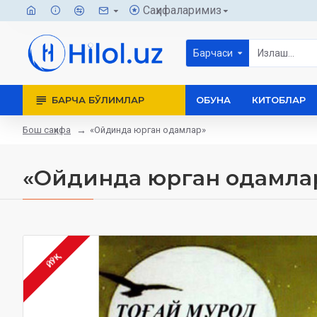
Саҳифаларимиз
Барчаси
БАРЧА БЎЛИМЛАР
ОБУНА
КИТОБЛАР
Бош саҳифа
«Ойдинда юрган одамлар»
«Ойдинда юрган одамла
ЙЎҚ