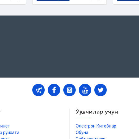
т
Ўқувчилар учун
бинет
Электрон Китоблар
р рўйхати
Обуна