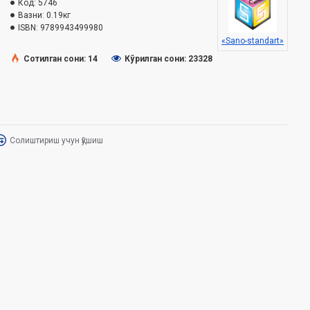
Код:
5746
Вазни:
0.19кг
ISBN:
9789943499980
«Sano-standart»
Сотилган сони: 14
Кўрилган сони: 23328
Солиштириш учун қўшиш