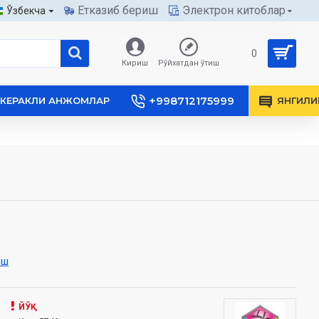
Етказиб бериш
Электрон китоблар
Ўзбекча
0
Кириш
Рўйхатдан ўтиш
+998712175999
КЕРАКЛИ АНЖОМЛАР
ЯНГИЛИ
иш
ЙЎҚ