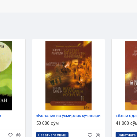
»
«Болалик ва ўсмирлик кўчалари» (кирилл ва лотин алифбосида)
53 000 сўм
41 000 сў
Саватчага қўшиш
Саватчага 