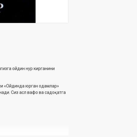
нгизга ойдин нур кирганини
аси «Ойдинда юрган одамлар»
ади. Сиз асл вафо ва садоқатга