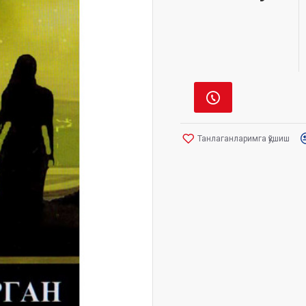
Танлаганларимга қўшиш