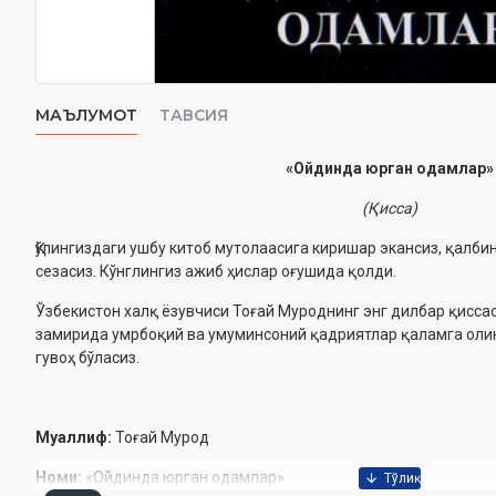
МАЪЛУМОТ
ТАВСИЯ
«Ойдинда юрган одамлар»
(Қисса)
Қўлингиздаги ушбу китоб мутолаасига киришар экансиз, қалби
сезасиз. Кўнглингиз ажиб ҳислар оғушида қолди.
Ўзбекистон халқ ёзувчиси Тоғай Муроднинг энг дилбар қисс
замирида умрбоқий ва умуминсоний қадриятлар қаламга олин
гувоҳ бўласиз.
Муаллиф:
Тоғай Мурод
Номи:
«Ойдинда юрган одамлар»