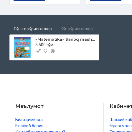
Сўнгги кўрилганлар
Кўп кўрилганлар
«Matematika» Sanoq mashqlari
5 500 сўм
Маълумот
Кабине
Биз ҳақимизда
Шахсий ка
Етказиб бериш
Буюртмала