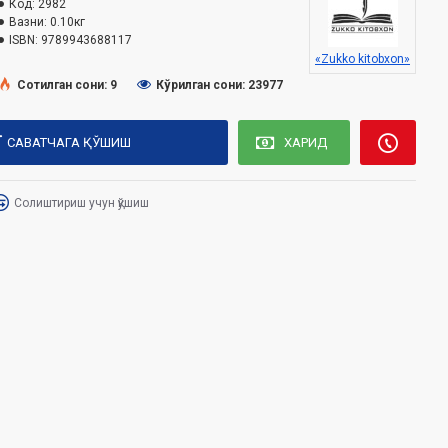
Код:
2982
Вазни:
0.10кг
ISBN:
9789943688117
«Zukko kitobxon»
Сотилган сони: 9
Кўрилган сони: 23977
САВАТЧАГА ҚЎШИШ
ХАРИД
Солиштириш учун қўшиш