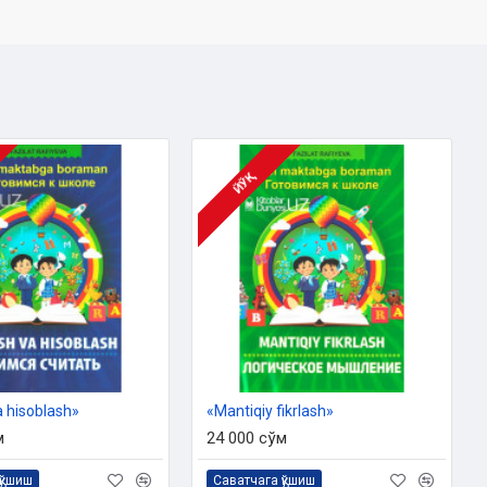
ЙЎҚ
 hisoblash»
«Mantiqiy fikrlash»
м
24 000 сўм
қўшиш
Саватчага қўшиш