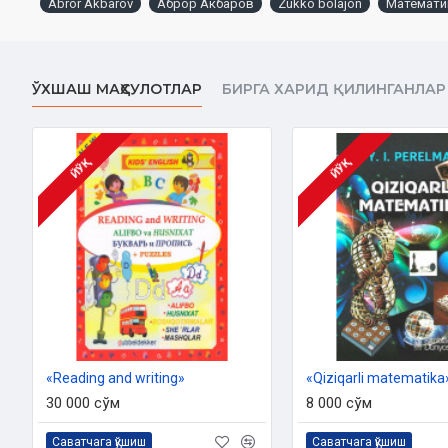
Abror Akbarov
Аброр Акбаров
Zukko bolajon
Математи
ЎХШАШ МАҲСУЛОТЛАР
БИРГА ХАРИД ҚИЛИНГАНЛАР
ЙЎҚ
ЙЎҚ
«Reading and writing»
«Qiziqarli matematika
30 000 сўм
8 000 сўм
Саватчага қўшиш
Саватчага қўшиш