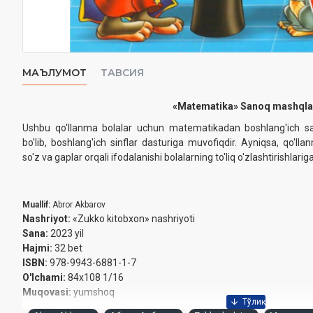
МАЪЛУМОТ
ТАВСИЯ
«Matematika» Sanoq mashqla
Ushbu qo'llanma bolalar uchun matematikadan boshlang'ich sa
bo'lib, boshlang'ich sinflar dasturiga muvofiqdir. Ayniqsa, qo'lla
so'z va gaplar orqali ifodalanishi bolalarning to'liq o'zlashtirishlar
Muallif:
Abror Akbarov
Nashriyot:
«Zukko kitobxon» nashriyoti
Sanа:
2023 yil
Hajmi:
32 bet
ISBN:
978-9943-6881-1-7
O'lchami:
84x108 1/16
Muqovasi:
yumshoq