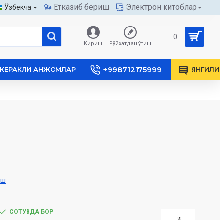
Етказиб бериш
Электрон китоблар
Ўзбекча
0
Кириш
Рўйхатдан ўтиш
+998712175999
КЕРАКЛИ АНЖОМЛАР
ЯНГИЛИ
иш
СОТУВДА БОР