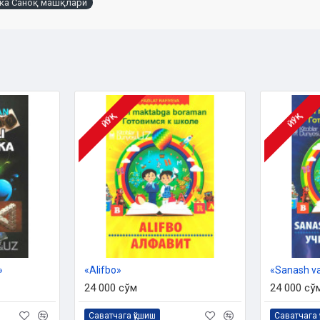
ка Саноқ машқлари
ЙЎҚ
ЙЎҚ
»
«Alifbo»
«Sanash va
24 000 сўм
24 000 сў
Саватчага қўшиш
Саватчага 