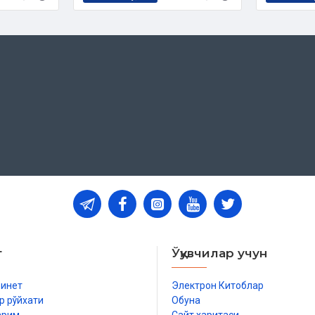
т
Ўқувчилар учун
бинет
Электрон Китоблар
р рўйхати
Обуна