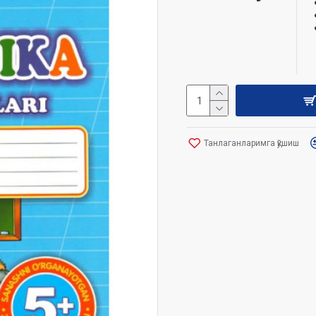
Танлаганларимга қўшиш