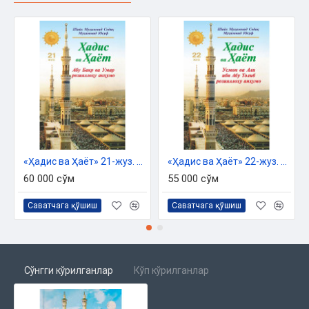
«Ҳадис ва Ҳаёт» 21-жуз. Абу Бакр ва Умар розияллоҳу анҳумо
«Ҳадис ва Ҳаёт» 22-жуз. Усмон ва Али ибн Абу Толиб розияллоҳу анҳумо
60 000 сўм
55 000 сўм
Саватчага қўшиш
Саватчага қўшиш
Сўнгги кўрилганлар
Кўп кўрилганлар