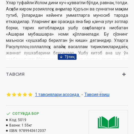
Улар туфайли Ислом дини куч-қувватли бўлди, равнақ топди.
Асҳоби киром розияллоҳу анҳумлар Қуръон ва суннатни маҳкам
тутиб, ўзларидан кейинги умматларга муносиб тарзда
етказдилар. Уларнинг ҳам орасида яна бир қанча улуғ зотлар
борки, тарих китобларида ушбу саҳобаларга нисбатан
«Ашараи мубашшара» номи қўлланилади. Бу сўзнинг
маъноси «хушхабар берилган ўн киши» деганидир. Уларга
Расулуллоҳ соллаллоҳу алайҳи васаллам тирикликларидаёқ
жаннат хушхабарини берганлар. Ушбу китоб ана шу ўн
саҳобанинг умр йўлларини имкон қадар кенгроқ ёритишга, ёш
авлод учун муносиб ибрат-намуна қилиб кўрасатишга
бағишланган.
ТАВСИЯ
Нашрга тайёрловчилар:
Таваккал Кенжаев, Абдукамол
Абдужалилов
1 тавсиялари асосида.
-
Тавсия ёзиш
Нашриёт:
«Credo Print Group»
Сана:
2024 йил
Ҳажми:
392 бет
Ўлчами:
СОТУВДА БОР
70x100 1/16
ISBN:
Код:
978-9943-6120-3-7
5019
Вазни:
1.55кг
Муқоваси:
қаттиқ
ISBN:
9789943612037