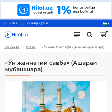
Кириш
Рўйхатдан ўтиш
Излаш
«Ўн жаннатий саҳоба» (Ашараи мубашшара)
Бош саҳифа
«Ўн жаннатий саҳоба» (Ашараи
мубашшара)