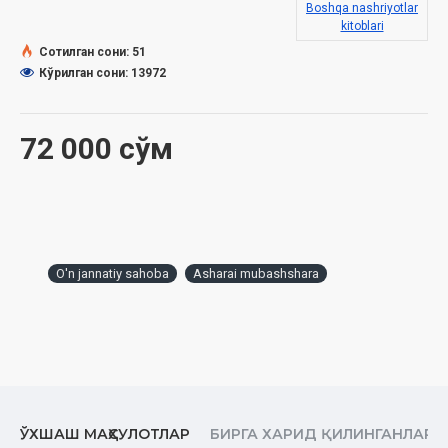
Boshqa nashriyotlar
kitoblari
Ўзбекистон Республикаси Вазирлар Маҳкамаси
Сотилган сони: 51
ҳузуридаги Дин ишлари бўйича қўмитанинг
Кўрилган сони: 13972
2024 йил 3 январдаги 03-07/20-сонли хулосаси асосида
тайёрланди
72 000 сўм
O'n jannatiy sahoba
Asharai mubashshara
ЎХШАШ МАҲСУЛОТЛАР
БИРГА ХАРИД ҚИЛИНГАНЛАР