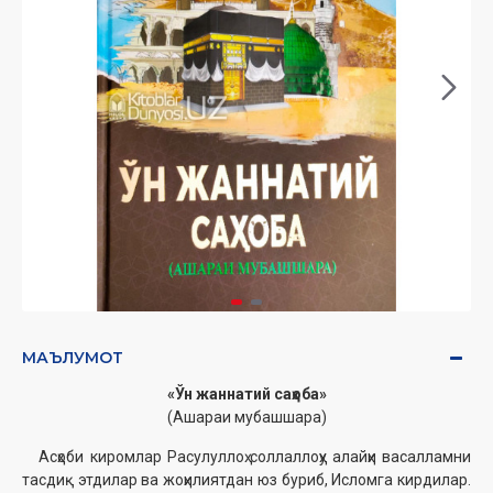
МАЪЛУМОТ
«Ўн жаннатий саҳоба»
(Ашараи мубашшара)
Асҳоби киромлар Расулуллоҳ соллаллоҳу алайҳи васалламни
тасдиқ этдилар ва жоҳилиятдан юз буриб, Исломга кирдилар.