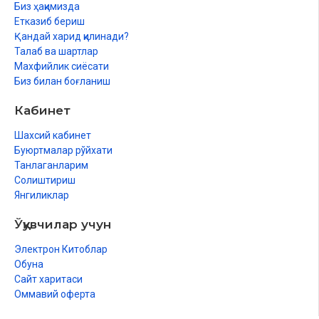
Эр-хотинни бир-бирига иситсаи ширк бўладими?
Биз ҳақимизда
Етказиб бериш
Қарзнинг таърифи ва аҳкомлари
Қандай харид қилинади?
Талаб ва шартлар
Қабристонда овқатланиш мумкинми?
Махфийлик сиёсати
Калтакесакни ўлдириш ҳақида
Биз билан боғланиш
Қайси илмни ўрганиш шарт?
Кабинет
Беморнинг кўнглини кўтариш
Шахсий кабинет
Буюртмалар рўйхати
Пайғамбаримиз соллаллоҳу алайҳи васаллам: «Бир қизни
Танлаганларим
севдингми, унга севишингни айтиб қўй», деганларми?
Солиштириш
Янгиликлар
Сирка ҳақида динимизда нима дейилган?
Ўқувчилар учун
«Муҳаммад» исмини ёлғиз ўзини қўйиб бўлмайдими?
Электрон Китоблар
Ғайридинга шифо сўраб дуо қилиш мумкинми?
Обуна
Ҳайз ҳолатида гуноҳ ёзилмайдими?
Сайт харитаси
Оммавий оферта
«Мусулмон» сўзини хато айтиш