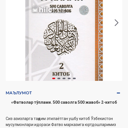
МАЪЛУМОТ
«Фатволар тўплами. 500 саволга 500 жавоб» 2-китоб
Сиз азизларга тақдим этилаётган ушбу китоб Ўзбекистон
мусулмонлари идораси Фатво марказига юртдошларимиз