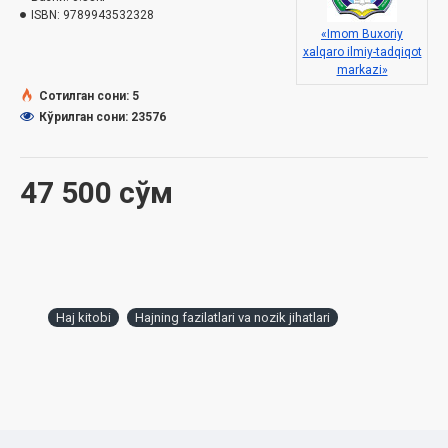
ISBN:
9789943532328
«Imom Buxoriy
xalqaro ilmiy-tadqiqot
markazi»
Сотилган сони: 5
Кўрилган сони: 23576
47 500 сўм
Haj kitobi
Hajning fazilatlari va nozik jihatlari