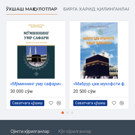
ЎХШАШ МАҲСУЛОТЛАР
БИРГА ХАРИД ҚИЛИНГАНЛАР
«Мўминнинг умр сафари» - муфассал ҳаж китоби
«Мабрур ҳаж мукофоти фақат жаннатдур»
30 000 сўм
20 500 сўм
Саватчага қўшиш
Саватчага қўшиш
Сўнгги кўрилганлар
Кўп кўрилганлар