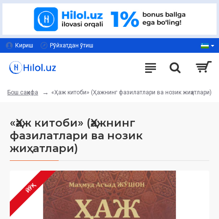
Кириш
Рўйхатдан ўтиш
«Ҳаж китоби» (Ҳажнинг фазилатлари ва нозик жиҳатлари)
Бош саҳифа
«Ҳаж китоби» (Ҳажнинг
фазилатлари ва нозик
жиҳатлари)
ЙЎҚ