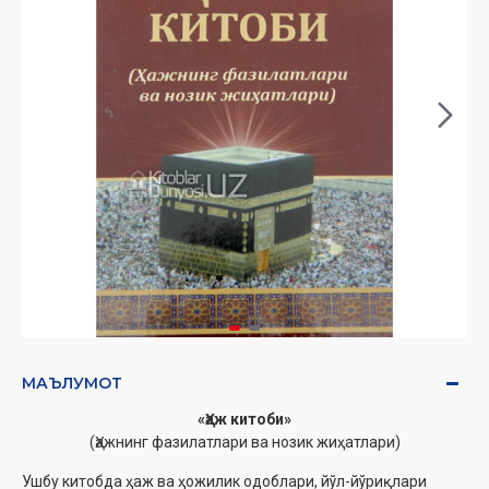
МАЪЛУМОТ
«Ҳаж китоби»
(Ҳажнинг фазилатлари ва нозик жиҳатлари)
Ушбу китобда ҳаж ва ҳожилик одоблари, йўл-йўриқлари