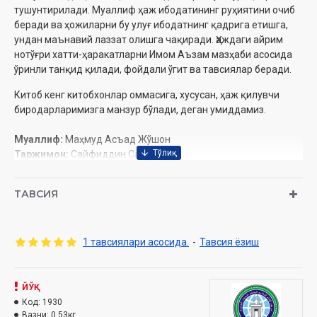
тушунтирилади. Муаллиф ҳаж ибодатининг руҳиятини очиб
беради ва ҳожиларни бу улуғ ибодатнинг қадрига етишга,
ундан маънавий лаззат олишга чақиради. Ҳаждаги айрим
нотўғри хатти-ҳаракатларни Имом Аъзам мазҳаби асосида
ўринли танқид қилади, фойдали ўгит ва тавсиялар беради.
Китоб кенг китобхонлар оммасига, хусусан, ҳаж қилувчи
биродарларимизга манзур бўлади, деган умиддамиз.
Муаллиф:
Маҳмуд Асъад Жўшон
Таржимон:
Сайфиддин Сайфуллоҳ
Нашриёт:
«Имом Бухорий халқаро маркази»
Сана:
2019 йил
ТАВСИЯ
Ҳажми:
320 бет
ISBN:
978-9943-5323-2-8
Бичими:
60×90 1/16
1 тавсиялари асосида.
-
Тавсия ёзиш
Муқоваси:
қаттиқ
ЙЎҚ
Код:
1930
Вазни:
0.53кг