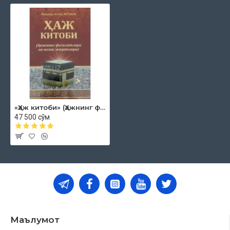
«Ҳаж китоби» (Ҳажнинг фазилатлари ва нозик жиҳатлари)
47 500 сўм
Маълумот