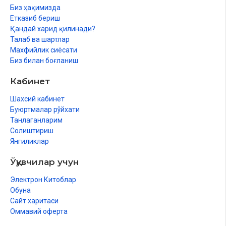
Биз ҳақимизда
Етказиб бериш
Қандай харид қилинади?
Талаб ва шартлар
Махфийлик сиёсати
Биз билан боғланиш
Кабинет
Шахсий кабинет
Буюртмалар рўйхати
Танлаганларим
Солиштириш
Янгиликлар
Ўқувчилар учун
Электрон Китоблар
Обуна
Сайт харитаси
Оммавий оферта