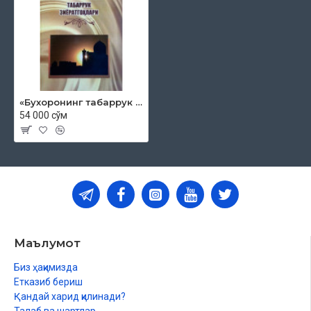
«Бухоронинг табаррук зиёратгоҳлари»
54 000 сўм
Маълумот
Биз ҳақимизда
Етказиб бериш
Қандай харид қилинади?