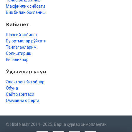
Талаб ва шартлар
Махфийлик сиёсати
Биз билан боғланиш
Кабинет
Шахсий кабинет
Буюртмалар рўйхати
Танлаганларим
Солиштириш
Янгиликлар
Ўқувчилар учун
Электрон Китоблар
Обуна
Сайт харитаси
Оммавий оферта
© Hilol Nashr 2014–2025. Барча ҳуқуқлар ҳимояланган