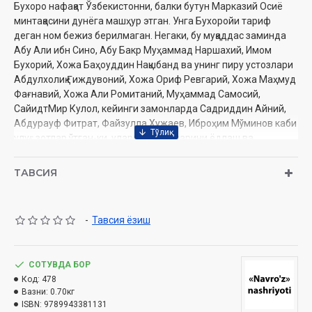
Бухоро нафақат Ўзбекистонни, балки бутун Марказий Осиё
минтақасини дунёга машҳур этган. Унга Бухоройи тариф
деган ном бежиз берилмаган. Негаки, бу муқаддас заминда
Абу Али ибн Сино, Абу Бакр Муҳаммад Наршахий, Имом
Бухорий, Хожа Баҳоуддин Нақшбанд ва унинг пиру устозлари
Абдулхолиқ Ғиждувоний, Хожа Ориф Ревгарий, Хожа Маҳмуд
Фағнавий, Хожа Али Ромитаний, Муҳаммад Самосий,
СайидтМир Кулол, кейинги замонларда Садриддин Айний,
Абдурауф Фитрат, Файзулла Хужаев, Иброҳим Мўминов каби
улуғ зотлар ўтган-ки, уларнинг номларини ёдлаш ва
эъзозлаш ҳар бир ватандошимиз, ҳар бир инсоннинг
бурчидир.
ТАВСИЯ
Бу муборак заминда ўтган азиз авлиёларнинг руҳлари
қўллаган Бухоро аҳлини биз ҳаммамиз қўли гул, дили соф,
иймони бутун ва иродаси бақувват кишилар сифатида жуда
-
Тавсия ёзиш
яхши биламиз ва ҳурмат қиламиз.
СОТУВДА БОР
ИСЛОМ КАРИМОВ
Код:
478
Вазни:
0.70кг
ISBN:
9789943381131