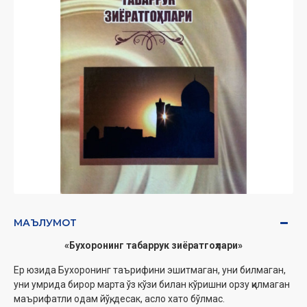
МАЪЛУМОТ
«Бухоронинг табаррук зиёратгоҳлари»
Ер юзида Бухоронинг таърифини эшитмаган, уни билмаган,
уни умрида бирор марта ўз кўзи билан кўришни орзу қилмаган
маърифатли одам йўқ, десак, асло хато бўлмас.