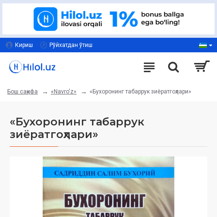
Кириш
Рўйхатдан ўтиш
«Navro'z»
«Бухоронинг табаррук зиёратгоҳлари»
Бош саҳифа
«Бухоронинг табаррук
зиёратгоҳлари»