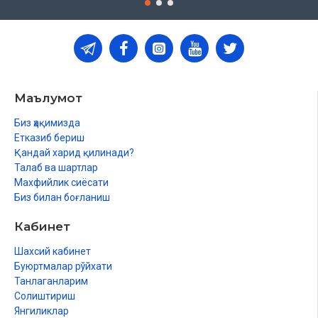
Маълумот
Биз ҳақимизда
Етказиб бериш
Қандай харид қилинади?
Талаб ва шартлар
Махфийлик сиёсати
Биз билан боғланиш
Кабинет
Шахсий кабинет
Буюртмалар рўйхати
Танлаганларим
Солиштириш
Янгиликлар