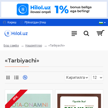
Кириш
Рўйхатдан ўтиш
Нашриётлар
«Tarbiyachi»
Бош саҳифа
«Tarbiyachi»
ЙЎҚ