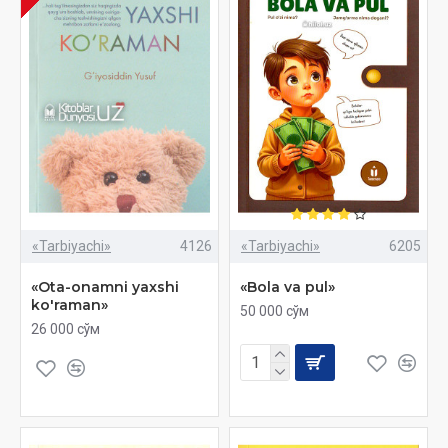
«Tarbiyachi»
4126
«Tarbiyachi»
6205
«Ota-onamni yaxshi
«Bola va pul»
ko'raman»
50 000 сўм
26 000 сўм