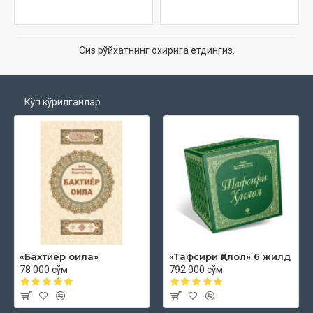
Сиз рўйхатнинг охирига етдингиз.
Кўп кўрилганлар
«Бахтиёр оила»
«Тафсири Ҳилол» 6 жилд
78 000 сўм
792 000 сўм