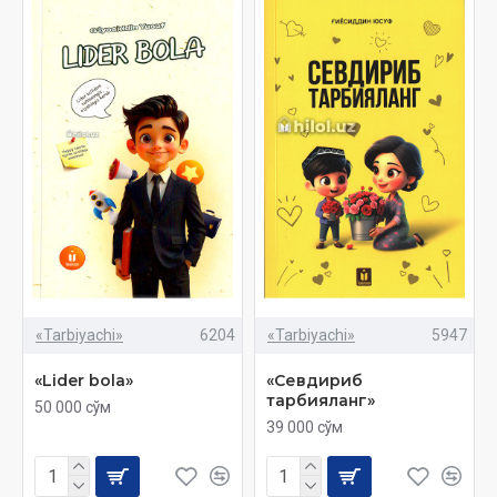
«Tarbiyachi»
6204
«Tarbiyachi»
5947
«Lider bola»
«Севдириб
тарбияланг»
50 000 сўм
39 000 сўм