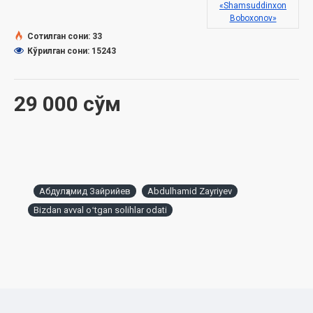
ISBN:
978-9943-12-764-7
«Shamsuddinxon
Ўлчами:
84×108 1/32
Boboxonov»
Муқоваси:
юмшоқ
Сотилган сони: 33
Кўрилган сони: 15243
Ўзбекистон Республикаси Дин ишлари бўйича қўмитанинг
2023 йил 13 ноябрдаги 03-07/8383-сонли хулосаси
29 000 сўм
асосида нашрга тайёрланди.
Мундарижа
Муқаддима
Бебаҳо неъмат
Абдулҳамид Зайрийев
Abdulhamid Zayriyev
Тун танаффуси
Bizdan avval oʻtgan solihlar odati
Тун пардаси
Хўш, тун қачондан бошланади?
Вирдларнинг фазилати ва уларни мунтазам қилиб юриш
Аллоҳга олиб борувчи йўл экани
Тунги вирдлар
Ҳолатларга кўра вирдларнинг ўзгариши
Қиёмуллайлми ёки таҳажжуд?