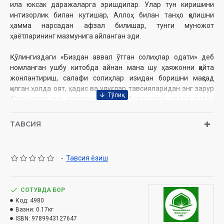
ила юксак даражаларга эришдилар. Улар тун киришини
интизорлик билан кутишар, Аллоҳ билан танҳо қолишни
ҳамма нарсадан афзал билишар, тунги муножот
ҳаётларининг мазмунига айланган эди.
Қўлингиздаги «Биздан аввал ўтган солиҳлар одати» деб
номланган ушбу китобда айнан мана шу ҳаяжонни қайта
жонлантириш, салафи солиҳлар изидан боришни мақсад
қилган ҳолда оят, ҳадис ва улуғлар тавсияларидан энг зарур
бўлганлари сиз азизларнинг эътиборингизга содда тилда
таржима қилиниб, керакли шарҳ ва қўшимчалар билан
тўлдирилган ҳолда тақдим этилмоқда.
ТАВСИЯ
Аллоҳ барчаларимизни тунги ибодатларда қоим бўлган
-
Тавсия ёзиш
бандалари қаторида қилсин!
Муаллиф:
Абдулҳамид Зайрийев
СОТУВДА БОР
Нашриёт:
«Shamsuddinxon Boboxonov»
Код:
4980
Ҳажми:
176 бет
Вазни:
0.17кг
Сана:
2024 йил
ISBN:
9789943127647