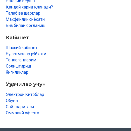
Етказиб бериш
Қандай харид қилинади?
Талаб ва шартлар
Махфийлик сиёсати
Биз билан боғланиш
Кабинет
Шахсий кабинет
Буюртмалар рўйхати
Танлаганларим
Солиштириш
Янгиликлар
Ўқувчилар учун
Электрон Китоблар
Обуна
Сайт харитаси
Оммавий оферта