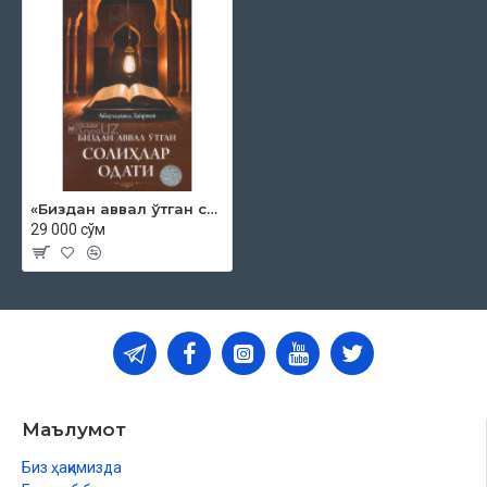
«Биздан аввал ўтган солиҳлар одати»
29 000 сўм
Маълумот
Биз ҳақимизда