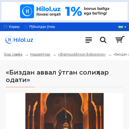
Кириш
Рўйхатдан ўтиш
Нашриётлар
«Shamsuddinxon Boboxonov»
«Биздан 
Бош саҳифа
«Биздан аввал ўтган солиҳлар
одати»