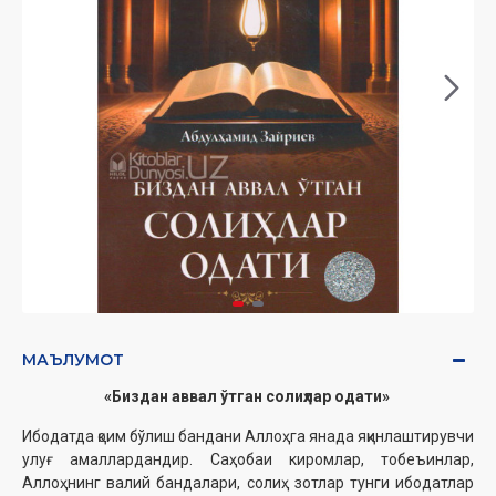
МАЪЛУМОТ
«Биздан аввал ўтган солиҳлар одати»
Ибодатда қоим бўлиш бандани Аллоҳга янада яқинлаштирувчи
улуғ амаллардандир. Саҳобаи киромлар, тобеъинлар,
Аллоҳнинг валий бандалари, солиҳ зотлар тунги ибодатлар